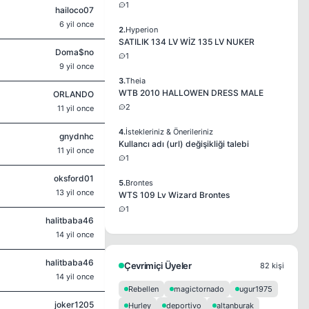
1
hailoco07
6 yil once
2.
Hyperion
SATILIK 134 LV WİZ 135 LV NUKER
Doma$no
1
9 yil once
3.
Theia
WTB 2010 HALLOWEN DRESS MALE
ORLANDO
2
11 yil once
4.
İstekleriniz & Önerileriniz
gnydnhc
Kullancı adı (url) değişikliği talebi
11 yil once
1
oksford01
5.
Brontes
13 yil once
WTS 109 Lv Wizard Brontes
1
halitbaba46
14 yil once
halitbaba46
Çevrimiçi Üyeler
82 kişi
14 yil once
Rebellen
magictornado
ugur1975
joker1205
Hurley
deportivo
altanburak