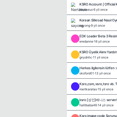
KSRO Account [ Official 
Nertaeux
·
6 yil once
Korean Silkroad Nasıl Oy
sayong
·
9 yil once
EDX Loader Beta 3 Resim
E
eredanne
·
16 yil once
KSRO Üyelik Alımı Yardı
G
gnydnhc
·
11 yil once
Herkes ilgilensin lütfen :
O
oksford01
·
13 yil once
Ksro,csro,vsro,tsro vb. T
M
mertkaratas
·
15 yil once
ksro [성인]베니스 serverind
H
halitbaba46
·
14 yil once
Ksro image code Sorunu