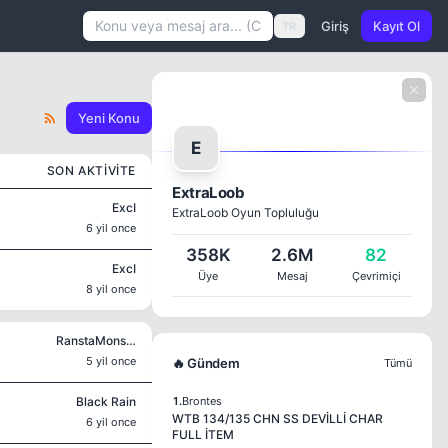
Giriş
Kayıt Ol
TR
Yeni Konu
E
SON AKTIVITE
ExtraLoob
ExcI
ExtraLoob Oyun Topluluğu
6 yil once
358K
2.6M
82
ExcI
Üye
Mesaj
Çevrimiçi
8 yil once
RanstaMonsta
5 yil once
🔥 Gündem
Tümü
Black Rain
1.
Brontes
WTB 134/135 CHN SS DEVİLLİ CHAR
6 yil once
FULL İTEM