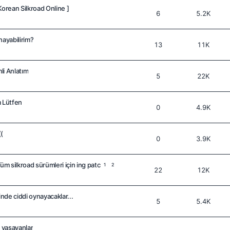
Korean Silkroad Online ]
6
5.2K
nayabilirim?
13
11K
li Anlatım
5
22K
m Lütfen
0
4.9K
((
0
3.9K
üm silkroad sürümleri için ing patc
1
2
22
12K
e ciddi oynayacaklar...
5
5.4K
 yaşayanlar