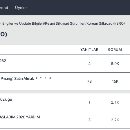
rend
Üyeler
 Bilgiler ve Update Bilgileri
/
Resmi Silkroad Sürümleri
/
Korean Silkroad (kSRO)
RO)
YANITLAR
GORUM
.982
4
6.0K
 Pmang) Satın Almak
1
2
3
4
78
45K
Sözlüğü
1
2.1K
BAŞLADIM 2020 YARDIM
3
2.2K