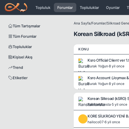
Icerige atla
Topluluk
Forumlar
Topluluklar
Oyunlar
T
Ana Sayfa
/
Forumlar
/
Silkroad Genel
Tüm Tartışmalar
Korean Silkroad (kS
Tüm Forumlar
Topluluklar
KONU
Kişisel Akış
Ksro Official Client ver 1
Burak Yoğun
·
8 yil once
Trend
Etiketler
Ksro Account (Joymax &
Burak Yoğun
·
8 yil once
Korean Silkroad (kSRO) 
RanstaMonsta
·
5 yil once
KORE SİLKROAD YENİ 
H
hailoco07
·
6 yil once