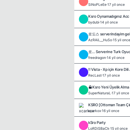
S
SiNoPLeEe
·
17 yil once
Ksro Oynamadıgınız Acc 
B
bydubi
·
14 yil once
로도스 serverindayim gelc
A
AzRAiL__HuSo
·
15 yil onc
로... Serverine Turk Oyuc
F
freedragon
·
14 yil once
!! Vista - Xp için Kore Dili
R
RecLast
·
17 yil once
Ksro Yeni Üyelik Alma 
S
SuperNaturaL
·
17 yil once
KSRO [Ottoman Team Çık
xcarkox
·
16 yil once
kSro Party
L
LoRDiSBaCk
·
15 yil once