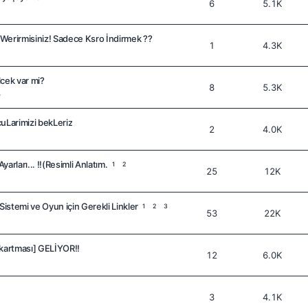
6
5.1K
Werirmisiniz! Sadece Ksro İndirmek ??
1
4.3K
ek var mi?
8
5.3K
e
uLarimizi bekLeriz
2
4.0K
 Ayarları... !!(Resimli Anlatım.
1
2
25
12K
Sistemi ve Oyun için Gerekli Linkler
1
2
3
53
22K
artması] GELİYOR!!
12
6.0K
3
4.1K