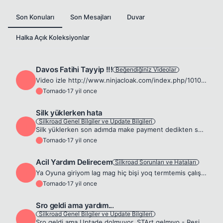
Son Konuları
Son Mesajları
Duvar
Halka Açık Koleksiyonlar
Davos Fatihi Tayyip !!!
Beğendiğiniz Videolar
T
Video izle http://www.ninjacloak.com/index.php/1010110A/27c99b70a0060e113e7d1fdadc03655990569f06a98b68975ba13cefc955fc1e0ce0e620aff3a12015120 Tayyibin performansı hareketi damarlarımda dolaşan kanım, ...
Tornado
·
17 yil once
T
Silk yüklerken hata
Silkroad Genel Bilgiler ve Update Bilgileri
T
Silk yüklerken son adımda make payment dedikten sonra Çinçe bi sayfa geliyor yüklenmiyor s,lk çözemedim acil yardım... ❗
Tornado
·
17 yil once
T
Acil Yardım Delirecem
Silkroad Sorunları ve Hataları
T
Ya Oyuna giriyom lag mag hiç bişi yoq termtemis çalışıyo gram kasılmadan Pc, Sonra Taxiye girmek için E(party Macht) ' ye Bi basıyorum ya ilk sayfada yada 4.cü sayfaya geçemden 3. sayfada takılıyo kal...
Tornado
·
17 yil once
T
Sro geldi ama yardım...
Silkroad Genel Bilgiler ve Update Bilgileri
T
Sro geldi ama Uptade dolmuyor. STArt gelmıyo - Resim Silinmiş. - Resim Silinmiş.