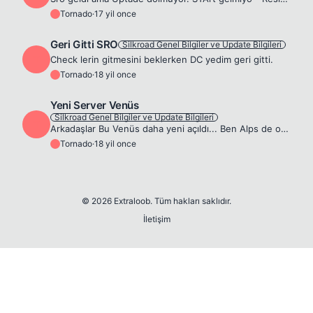
Tornado
·
17 yil once
T
Geri Gitti SRO
Silkroad Genel Bilgiler ve Update Bilgileri
T
Check lerin gitmesini beklerken DC yedim geri gitti.
Tornado
·
18 yil once
T
Yeni Server Venüs
Silkroad Genel Bilgiler ve Update Bilgileri
T
Arkadaşlar Bu Venüs daha yeni açıldı... Ben Alps de oynuyodum 54 lvl Glavie mi(Osmanli9) Bıraktım Geldim Venüse Sebeb İse daha kolay girerim ve lag az olur düşüncesi...Ama düşüncemin tam tersi oldu.. ...
Tornado
·
18 yil once
T
© 2026 Extraloob. Tüm hakları saklıdır.
İletişim