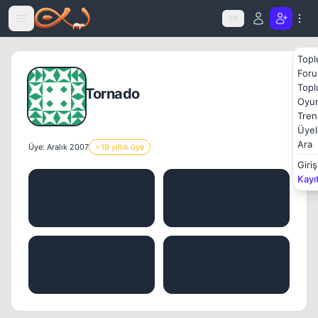
Icerige atla
TR
Topl
Foru
Topl
Tornado
Oyun
Tren
Üyel
Ara
Üye: Aralık 2007
⭐
19 yıllık üye
Giriş
Kayı
MESAJ
KONU
51
0
BEĞENILER
İTIBAR
0
0