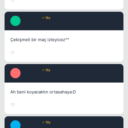
Fahmlugat
⭐ 18y
F
17 yil once
#18
Çekişmeli bir maç izleyicez^^
Misproject
⭐ 19y
M
17 yil once
#19
Ah beni koyacaktın ortasahaya:D
aPolyannA
⭐ 19y
A