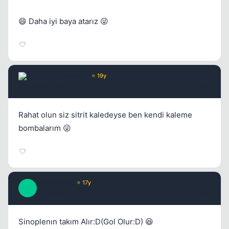
😄 Daha iyi baya atarız 😜
Chorus
Yönetici
⭐ 19y
17 yil once
#14
Rahat olun siz sitrit kaledeyse ben kendi kaleme
bombalarım 😜
PowerInMe
⭐ 17y
P
17 yil once
#15
Sinoplenın takım Alır:D(Gol Olur:D) 😆