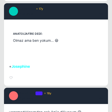
Josephine
⭐ 17y
J
17 yil once
#8
Olmaz ama ben yokum... 😆
+
Josephine
SiNoPLeEe
OP
⭐ 18y
S
17 yil once
#9