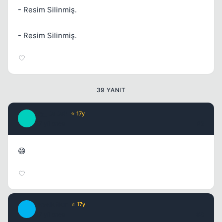
Kapat
- Resim Silinmiş.
- Resim Silinmiş.
39 YANIT
Kapat
By_DaDaS
⭐ 17y
B
17 yil once
#2
😄
revelotion
⭐ 17y
R
Kapat
17 yil once
#3