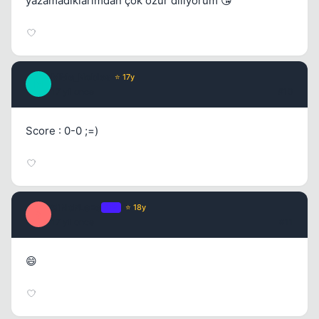
yazamadıklarımdan çok özür diliyorum 😘
MMe_Nobles
⭐ 17y
M
17 yil once
#10
Score : 0-0 ;=)
SiNoPLeEe
OP
⭐ 18y
S
17 yil once
#11
😄