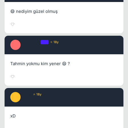
😄 nediyim güzel olmuş
SiNoPLeEe
OP
⭐ 18y
S
Kapat
17 yil once
#4
Tahmin yokmu kim yener 😄 ?
Agilla
⭐ 18y
A
Kapat
17 yil once
#5
xD