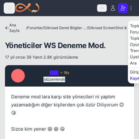
Icerige atla
TR
Kapat
Ana
Topl
/
Forumlar
/
Silkroad Genel Bilgiler ve Update Bilgileri
/
Silkroad ScreenShot & Video
Sayfa
Foru
Topl
Yöneticiler WS Deneme Mod.
Oyun
Tren
Üyel
17 yil once
·
39 Yanıt
·
2.8K görüntüleme
Ara
SiNoPLeEe
Giriş
OP
⭐ 18y
S
Kayı
17 yil once
(düzenlendi)
#1
Kapat
Deneme mod lara karşı site yönecileri ni yaptım
yazamadığım diğer kişilerden çok özür Diliyorum 😊
😘
Sizce kim yener 😄 😆 🤤