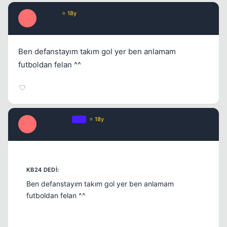
Milano
⭐ 18y
M
17 yil once
#12
Ben defanstayım takım gol yer ben anlamam
futboldan felan ^^
SiNoPLeEe
OP
⭐ 18y
S
17 yil once
#13
Ben defanstayım takım gol yer ben anlamam
futboldan felan ^^