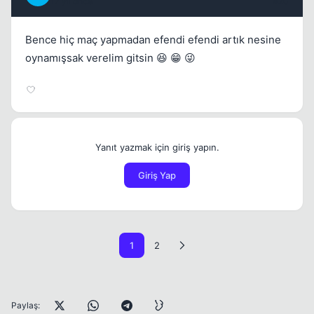
17 yil once
#20
Bence hiç maç yapmadan efendi efendi artık nesine
oynamışsak verelim gitsin 😆 😁 😜
Yanıt yazmak için giriş yapın.
Giriş Yap
1
2
Paylaş: