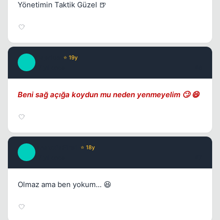
Yönetimin Taktik Güzel 🍺
Kapat
Caprice
⭐ 19y
C
17 yil once
#6
Beni sağ açığa koydun mu neden yenmeyelim 🙄 😄
AnatoliaFire1
⭐ 18y
A
17 yil once
#7
Olmaz ama ben yokum... 😆