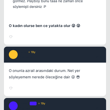
görmez. Playboy bunu taaa ne zaman önce
söylemişti dersiniz :P
O kadın olurse ben ce yatakta olur 😜 😜
Prada
⭐ 19y
P
17 yil once
#12
O onunla azrail arasındaki durum. Net yer
söyleyemem nerede öleceğine dair 😜 😎
Romeo.
OP
⭐ 19y
R
17 yil once
#13