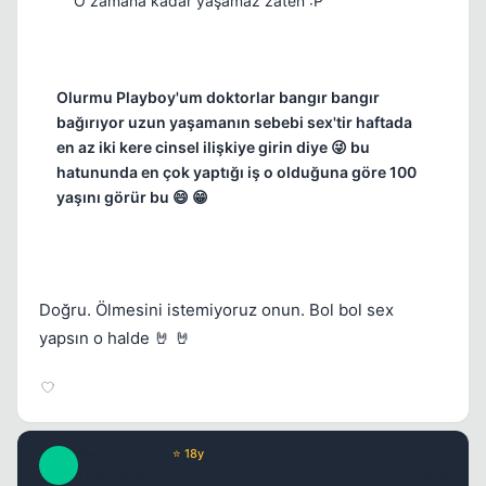
O zamana kadar yaşamaz zaten :P
Olurmu Playboy'um doktorlar bangır bangır
bağırıyor uzun yaşamanın sebebi sex'tir haftada
en az iki kere cinsel ilişkiye girin diye 😜 bu
hatununda en çok yaptığı iş o olduğuna göre 100
yaşını görür bu 😄 😁
Doğru. Ölmesini istemiyoruz onun. Bol bol sex
yapsın o halde 🤘 🤘
GetInDatAss
⭐ 18y
G
17 yil once
#18