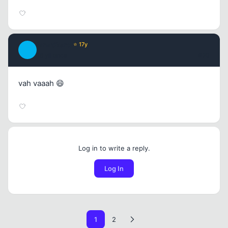
fanatiksro
⭐ 17y
F
16 yil once
#20
vah vaaah 😄
Log in to write a reply.
Log In
1
2