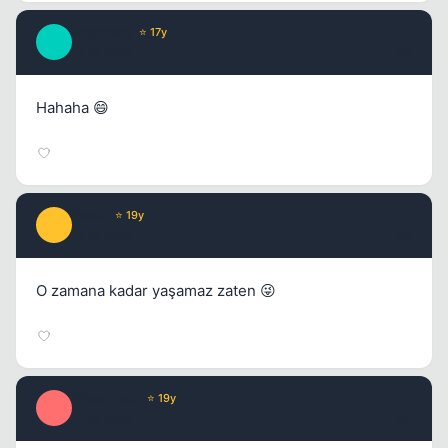
Prophecy
⭐ 17y
P
17 yil once
#5
Hahaha 😄
Prada
⭐ 19y
P
17 yil once
#6
O zamana kadar yaşamaz zaten 😜
Kapat
Misproject
⭐ 19y
M
17 yil once
#7