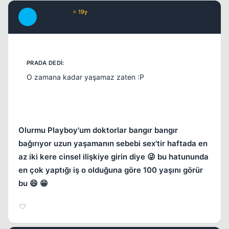
Journalist
⭐ 19y
J
17 yil once
#9
O zamana kadar yaşamaz zaten :P
Olurmu Playboy'um doktorlar bangır bangır
bağırıyor uzun yaşamanın sebebi sex'tir haftada en
az iki kere cinsel ilişkiye girin diye 😜 bu hatununda
en çok yaptığı iş o olduğuna göre 100 yaşını görür
bu 😄 😁