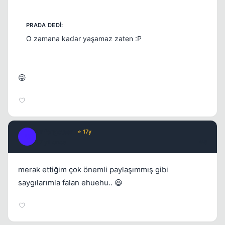
O zamana kadar yaşamaz zaten :P
Kapat
😜
unforgotten
⭐ 17y
U
17 yil once
#8
merak ettiğim çok önemli paylaşımmış gibi
saygılarımla falan ehuehu.. 😆