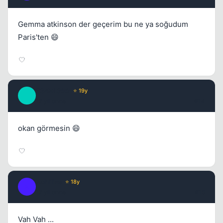
Gemma atkinson der geçerim bu ne ya soğudum
Paris'ten 😄
F34RL3SS
⭐ 19y
F
17 yil once
#14
okan görmesin 😄
Achilles
⭐ 18y
A
17 yil once
#15
Vah Vah ...