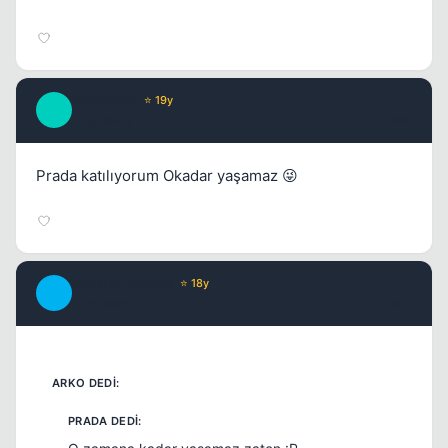
fener1907
⭐ 19y
F
17 yil once
#16
Prada katılıyorum Okadar yaşamaz 😜
DeadLy_KaTaNa
⭐ 18y
D
17 yil once
#17