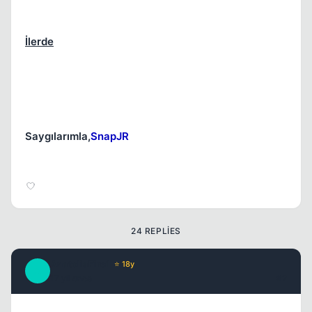
İlerde
Kapat
Saygılarımla,
SnapJR
24 REPLIES
AnatoliaFire1
⭐ 18y
A
17 yil once
#2