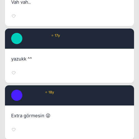
Vah vah..
_AnTiPaTicK_
⭐ 17y
_
17 yil once
#3
yazukk ^^
Kapat
Fre3sTyLe
⭐ 18y
F
17 yil once
#4
Extra görmesin 😜
Kapat