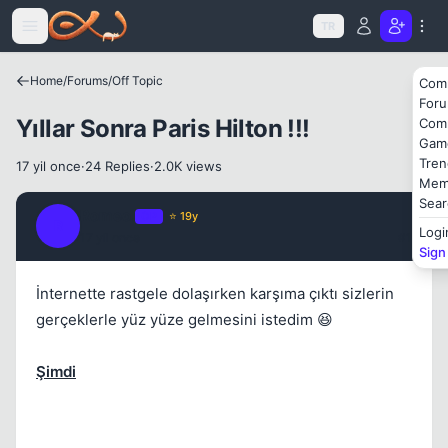
Icerige atla
Kapat
TR
Home
/
Forums
/
Off Topic
Com
For
Yıllar Sonra Paris Hilton !!!
Com
Gam
Tren
17 yil once
·
24 Replies
·
2.0K views
Mem
Kapat
Sear
Romeo.
OP
⭐ 19y
R
Logi
17 yil once
#1
Sign
İnternette rastgele dolaşırken karşıma çıktı sizlerin
gerçeklerle yüz yüze gelmesini istedim 😆
Şimdi
Kapat