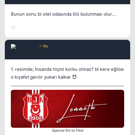
Bunun sonu bi otel odasında ölü bulunması olur...
Lenneth
⭐ 19y
17 yil once
#19
1. resimde; İnsanda hiçmi korku olmaz? bi kere eğilse
o kıyafet gerılır yukarı kalkar 😈
Special thx to
Flexi