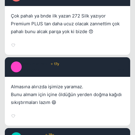
Çok pahalı ya bnde ilk yazan 272 Silk yazıyor
Premium PLUS tan daha ucuz olacak zannettim çok
pahalı bunu alcak parqa yok ki bizde 😞
ImmorTaLGoD
⭐ 17y
I
17 yil once
#13
Almasına alırızda işimize yaramaz.
Bunu almam için içine öldüğün yerden doğma kağıdı
sıkıştırmaları lazım 😄
MainMagic
⭐ 18y