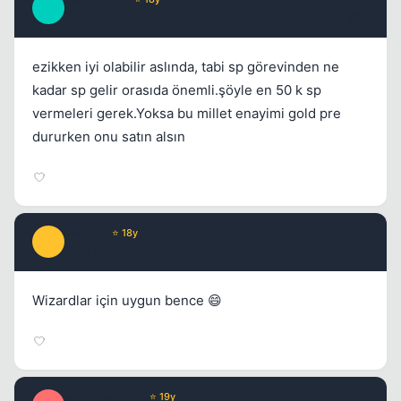
M
17 yil once
#14
ezikken iyi olabilir aslında, tabi sp görevinden ne
kadar sp gelir orasıda önemli.şöyle en 50 k sp
vermeleri gerek.Yoksa bu millet enayimi gold pre
dururken onu satın alsın
Elessar
⭐ 18y
E
17 yil once
#15
Wizardlar için uygun bence 😄
eryuksel1993
⭐ 19y