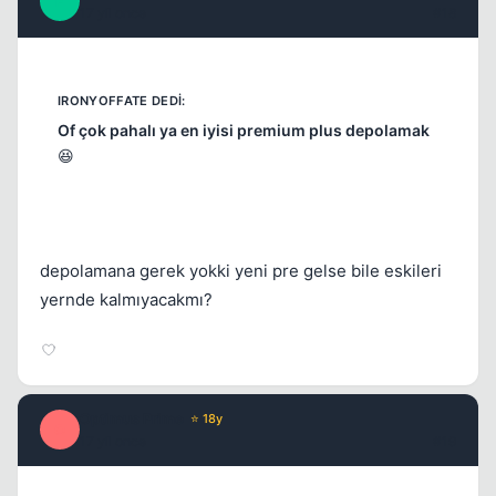
F
17 yil once
#18
Of çok pahalı ya en iyisi premium plus depolamak
😆
depolamana gerek yokki yeni pre gelse bile eskileri
yernde kalmıyacakmı?
Optimus Prime
⭐ 18y
O
17 yil once
#19