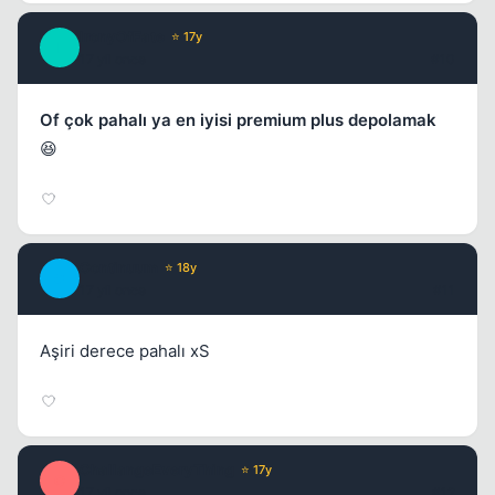
IronyOfFate
⭐ 17y
I
17 yil once
#10
Of çok pahalı ya en iyisi premium plus depolamak
😆
Continuum
⭐ 18y
C
17 yil once
#11
Aşiri derece pahalı xS
ChallangeEveryThing
⭐ 17y
C
17 yil once
#12