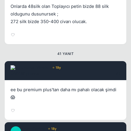
Onlarda 48silk olan Toplayıcı petin bizde 88 silk
oldugunu dusunursek ;
272 silk bizde 350-400 civarı olucak.
41 YANIT
Chorus
Yönetici
⭐ 19y
17 yil once
#2
ee bu premium plus'tan daha mı pahalı olacak şimdi
😱
Kapat
AnatoliaFire1
⭐ 18y