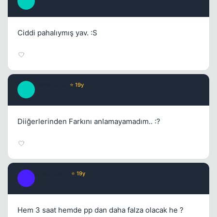
A
17 yil once
#3
Ciddi pahalıymış yav. :S
Kapat
fener1907
⭐ 19y
F
17 yil once
#4
Diiğerlerinden Farkını anlamayamadım.. :?
Kapat
Black Rain
⭐ 19y
B
17 yil once
#5
Hem 3 saat hemde pp dan daha falza olacak he ?