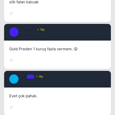
silk falan kalıcak
Fre3sTyLe
⭐ 18y
F
17 yil once
#8
Gold Preden 1 kuruş fazla vermem. 😜
Pride
OP
⭐ 18y
P
17 yil once
#9
Evet çok pahalı.