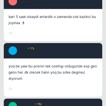
E
17 yil once
#16
bari 5 saat olsaydi anlardik o zamanda cok kazikci bu
joymax 👴
beyyz
⭐ 17y
B
17 yil once
#17
yoq be yaw bu prenın tek ozellıgı oldugunde exp gerı
gelıo her dk olecek halın yoq bu sılke degmez
dıyorum
Fahmlugat
⭐ 18y