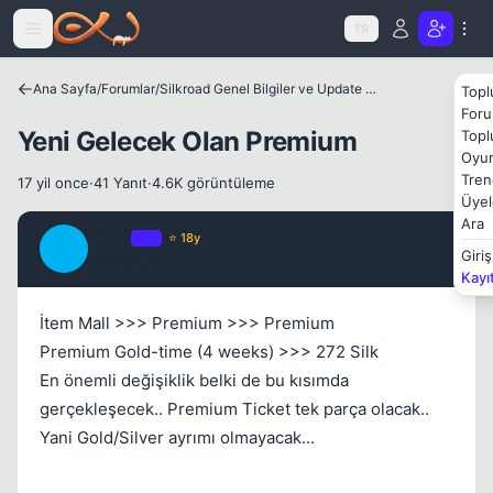
Icerige atla
TR
Ana Sayfa
/
Forumlar
/
Silkroad Genel Bilgiler ve Update Bilgileri
Topl
Foru
Yeni Gelecek Olan Premium
Topl
Oyun
Tren
17 yil once
·
41 Yanıt
·
4.6K görüntüleme
Üyel
Ara
Pride
OP
⭐ 18y
Kapat
P
Giriş
17 yil once
#1
Kayı
İtem Mall >>> Premium >>> Premium
Premium Gold-time (4 weeks) >>> 272 Silk
En önemli değişiklik belki de bu kısımda
gerçekleşecek.. Premium Ticket tek parça olacak..
Yani Gold/Silver ayrımı olmayacak...
Kapat