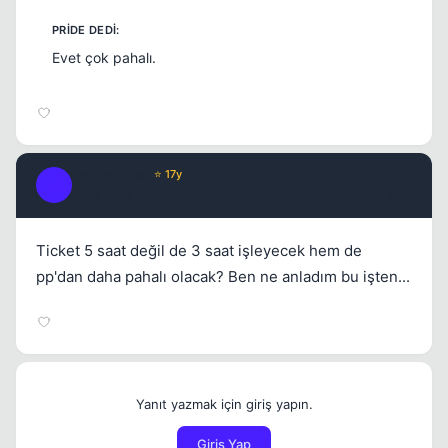
Evet çok pahalı.
unforgotten
⭐ 17y
U
17 yil once
#20
Ticket 5 saat değil de 3 saat işleyecek hem de
pp'dan daha pahalı olacak? Ben ne anladım bu işten...
Yanıt yazmak için giriş yapın.
Giriş Yap