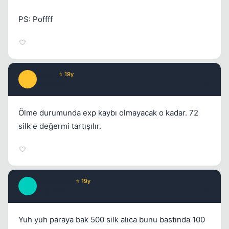
PS: Poffff
Prada
⭐ 19y
P
17 yil once
#6
Ölme durumunda exp kaybı olmayacak o kadar. 72
silk e değermi tartışılır.
Old School
⭐ 19y
O
17 yil once
#7
Yuh yuh paraya bak 500 silk alıca bunu bastında 100