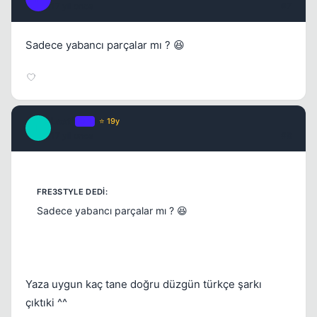
17 yil once
#7
Sadece yabancı parçalar mı ? 😆
Leet1
OP
⭐ 19y
L
17 yil once
#8
Sadece yabancı parçalar mı ? 😆
Yaza uygun kaç tane doğru düzgün türkçe şarkı
çıktıki ^^