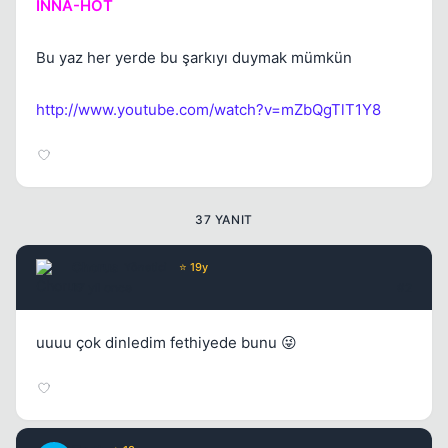
İNNA-HOT
Bu yaz her yerde bu şarkıyı duymak mümkün
Kapat
http://www.youtube.com/watch?v=mZbQgTlT1Y8
37 YANIT
Kapat
Chorus
Yönetici
⭐ 19y
17 yil once
#2
uuuu çok dinledim fethiyede bunu 😜