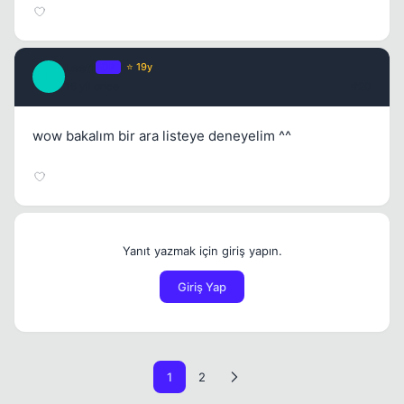
Leet1
OP
⭐ 19y
L
16 yil once
#20
wow bakalım bir ara listeye deneyelim ^^
Yanıt yazmak için giriş yapın.
Giriş Yap
1
2