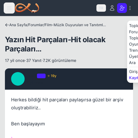
Icerige atla
TR
Ana Sayfa
/
Forumlar
/
Film-Müzik Duyuruları ve Tanıtımları
Kapat
Topl
Foru
Yazın Hit Parçaları-Hit olacak
Topl
Oyun
Parçaları...
Tren
Üyel
17 yil once
·
37 Yanıt
·
7.2K görüntüleme
Ara
Giriş
Leet1
OP
⭐ 19y
Kayı
L
17 yil once
#1
Herkes bildiği hit parçaları paylaşırsa güzel bir arşiv
Kapat
oluştrabiliriz..
Ben başlayayım