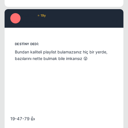
GodLike
⭐ 19y
G
16 yil once
#19
Bundan kaliteli playlist bulamazsınız hiç bir yerde,
bazılarını nette bulmak bile imkansız 😜
19-47-79 👍