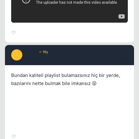
destiny
⭐ 18y
D
16 yil once
#18
Bundan kaliteli playlist bulamazsınız hiç bir yerde,
bazılarını nette bulmak bile imkansız 😜