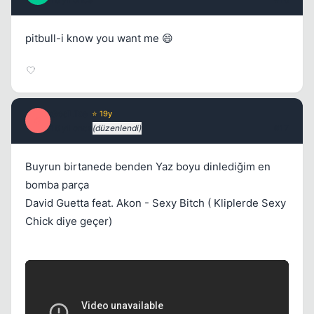
pitbull-i know you want me 😄
GodLike
⭐ 19y
G
16 yil once
(düzenlendi)
#17
Buyrun birtanede benden Yaz boyu dinlediğim en
bomba parça
David Guetta feat. Akon - Sexy Bitch ( Kliplerde Sexy
Chick diye geçer)