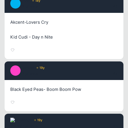
Truth
⭐ 18y
T
17 yil once
#3
Akcent-Lovers Cry
Kid Cudi - Day n Nite
Darwell
⭐ 19y
D
17 yil once
#4
Kapat
Black Eyed Peas- Boom Boom Pow
Windy
⭐ 19y
17 yil once
#5