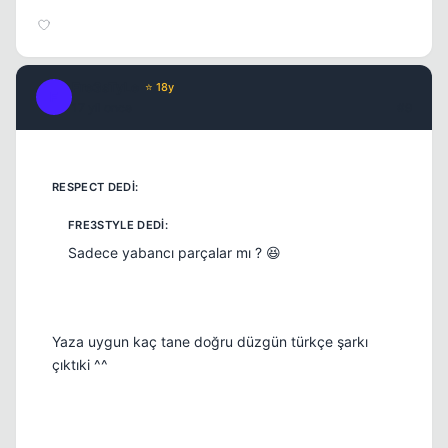
Fre3sTyLe
⭐ 18y
F
17 yil once
#9
Sadece yabancı parçalar mı ? 😆
Yaza uygun kaç tane doğru düzgün türkçe şarkı
çıktıki ^^