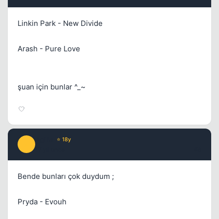
Linkin Park - New Divide
Arash - Pure Love
Kapat
şuan için bunlar ^_~
Agilla
⭐ 18y
A
17 yil once
#6
Bende bunları çok duydum ;
Pryda - Evouh