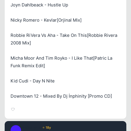
Joyn Dahlbeack - Hustle Up
Nicky Romero - Kevlar[Orjinal Mix]
Robbie RiVera Vs Aha - Take On This[Robbie Rivera
2008 Mix]
Kapat
Micha Moor And Tim Royko - I Like That[Patric La
Funk Remix Edit]
Kid Cudi - Day N Nite
Downtown 12 - Mixed By Dj İnphinity [Promo CD]
Kapat
Fre3sTyLe
⭐ 18y
F