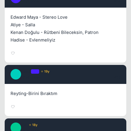
17 yil once
#14
Edward Maya - Stereo Love
Atiye - Salla
Kenan Doğulu - Rütbeni Bileceksin, Patron
Hadise - Evlenmeliyiz
Leet1
OP
⭐ 19y
L
17 yil once
#15
Reyting-Birini Bıraktım
Kai
⭐ 18y
K
16 yil once
#16