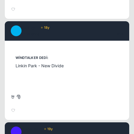
TwiLighT
⭐ 18y
T
17 yil once
#13
Linkin Park - New Divide
🤘 🎅
Black Rain
⭐ 19y
B