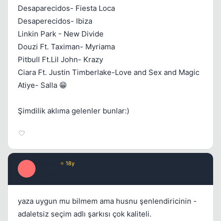
Desaparecidos- Fiesta Loca
Desaperecidos- Ibiza
Linkin Park - New Divide
Douzi Ft. Taximan- Myriama
Pitbull Ft.Lil John- Krazy
Ciara Ft. Justin Timberlake-Love and Sex and Magic
Atiye- Salla 😁
Şimdilik aklıma gelenler bunlar:)
Milano
⭐ 18y
M
17 yil once
#12
yaza uygun mu bilmem ama husnu şenlendiricinin -
adaletsiz seçim adlı şarkısı çok kaliteli.