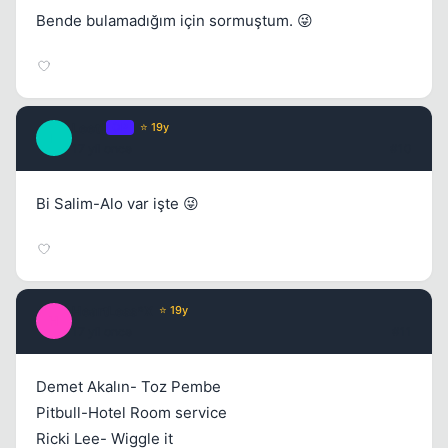
Bende bulamadığım için sormuştum. 😜
Leet1
OP
⭐ 19y
L
17 yil once
#10
Bi Salim-Alo var işte 😜
HeartLess*X
⭐ 19y
H
17 yil once
#11
Demet Akalın- Toz Pembe
Pitbull-Hotel Room service
Ricki Lee- Wiggle it