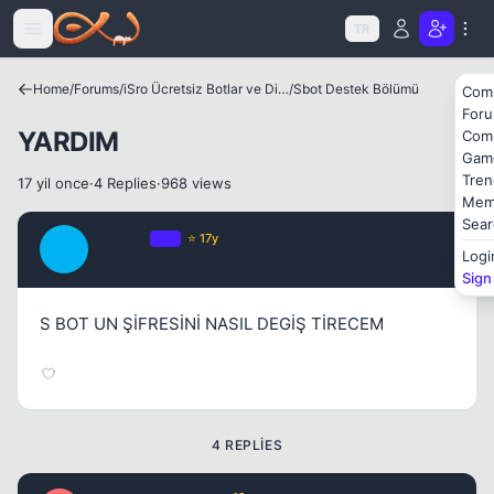
Icerige atla
TR
Home
/
Forums
/
iSro Ücretsiz Botlar ve Diğer Programlar
/
Sbot Destek Bölümü
Com
For
YARDIM
Com
Gam
Tren
17 yil once
·
4 Replies
·
968 views
Mem
Kapat
Sear
lucifero
OP
⭐ 17y
L
Logi
17 yil once
#1
Sign
S BOT UN ŞİFRESİNİ NASIL DEGİŞ TİRECEM
4 REPLIES