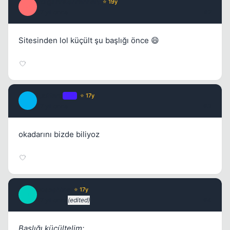
PolgaraWahrenheit
⭐ 19y
P
17 yil once
#2
Sitesinden lol küçült şu başlığı önce 😄
lucifero
OP
⭐ 17y
L
17 yil once
#3
okadarını bizde biliyoz
Josephine
⭐ 17y
J
17 yil once
(edited)
#4
Başlığı küçültelim;