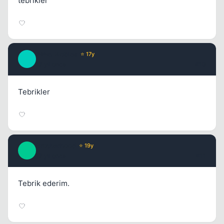
tebrıkler
MMe_Nobles
⭐ 17y
M
17 yil once
#10
Tebrikler
Brotherhood
⭐ 19y
B
17 yil once
#11
Tebrik ederim.