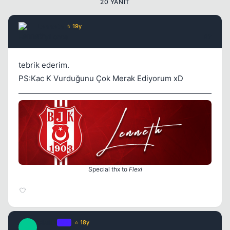
20 YANIT
Kapat
Lenneth
⭐ 19y
17 yil once
#2
tebrik ederim.
PS:Kac K Vurduğunu Çok Merak Ediyorum xD
Kapat
Special thx to
Flexi
Kapat
Claire
OP
⭐ 18y
C