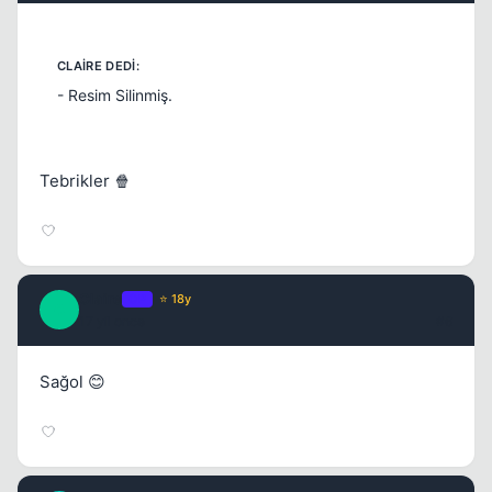
- Resim Silinmiş.
Tebrikler 🍿
Claire
OP
⭐ 18y
C
17 yil once
#6
Sağol 😊