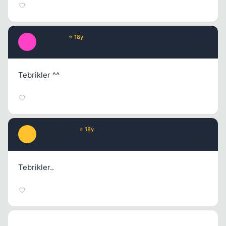
Brooklyn
⭐ 18y
B
17 yil once
#19
Tebrikler ^^
67' Mustang
⭐ 18y
6
17 yil once
#20
Tebrikler..