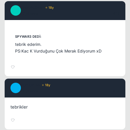
_MaGiCiNe_
⭐ 18y
_
17 yil once
#12
tebrik ederim.
PS:Kac K Vurduğunu Çok Merak Ediyorum xD
BurdurLee
⭐ 18y
B
17 yil once
#13
tebrikler