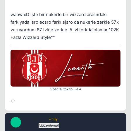
waow xD işte bir nukerle bir wizzard arasndakı
fark.yada isro ecsro farkı.sjsro da nukerle zerkle 57k
Kapat
vuruyordum.87 lvlde zerkle..5 lvl ferkda olanlar 102K
Fazla.Wizzard Style^^
Kapat
Special thx to
Flexi
SuperNaturaL
⭐ 18y
S
17 yil once
(düzenlendi)
#5