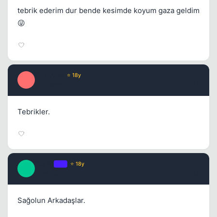
tebrik ederim dur bende kesimde koyum gaza geldim
😜
Prisoners
⭐ 18y
P
17 yil once
#17
Tebrikler.
Claire
OP
⭐ 18y
C
17 yil once
#18
Sağolun Arkadaşlar.