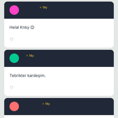
uNKnoWeN
⭐ 19y
U
17 yil once
#14
Helal Knky 😉
Kai
⭐ 18y
K
17 yil once
#15
Tebrikler kardeşim.
Mr_Poseidon
⭐ 19y
M
17 yil once
#16