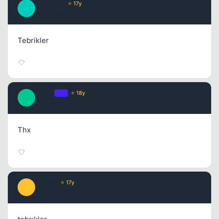
Prophecy
⭐ 17y
P
17 yil once
#7
Tebrikler
Claire
OP
⭐ 18y
C
17 yil once
#8
Thx
clup93
⭐ 17y
C
17 yil once
#9