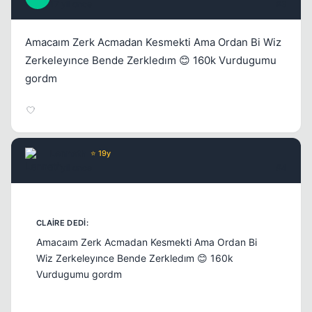
17 yil once
#3
Amacaım Zerk Acmadan Kesmekti Ama Ordan Bi Wiz
Zerkeleyınce Bende Zerkledım 😊 160k Vurdugumu
gordm
Kapat
Lenneth
⭐ 19y
17 yil once
#4
Kapat
Amacaım Zerk Acmadan Kesmekti Ama Ordan Bi
Wiz Zerkeleyınce Bende Zerkledım 😊 160k
Vurdugumu gordm