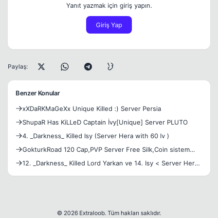
Yanıt yazmak için giriş yapın.
Giriş Yap
Paylaş:
Benzer Konular
xXDaRKMaGeXx Unique Killed :) Server Persia
ShupaR Has KiLLeD Captain İvy[Unique] Server PLUTO
4. _Darkness_ Killed Isy (Server Hera with 60 lv )
GokturkRoad 120 Cap,PVP Server Free Silk,Coin sistem
(Unique
12. _Darkness_ Killed Lord Yarkan ve 14. Isy < Server Hera
>
© 2026 Extraloob. Tüm hakları saklıdır.