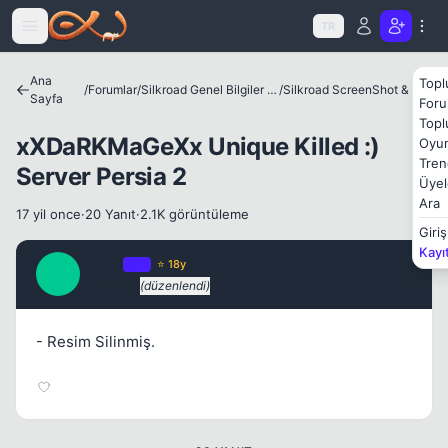
Icerige atla
TR
Ana
Topl
/
Forumlar
/
Silkroad Genel Bilgiler ve Update Bilgileri
/
Silkroad ScreenShot & Video
Sayfa
Foru
Kapat
Topl
xXDaRKMaGeXx Unique Killed :)
Oyun
Tren
Server Persia 2
Üyel
Ara
17 yil once
·
20 Yanıt
·
2.1K görüntüleme
Giriş
Kayı
Claire
OP
⭐ 18y
C
17 yil once
(düzenlendi)
#1
Kapat
- Resim Silinmiş.