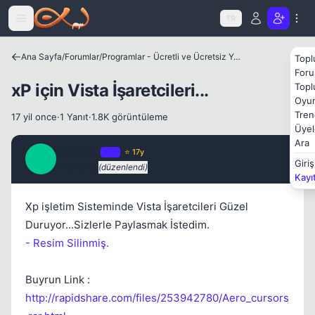
Icerige atla
TR
Kapat
Ana Sayfa
/
Forumlar
/
Programlar - Ücretli ve Ücretsiz Yazılımlar
Topl
Foru
xP için Vista İşaretcileri...
Topl
Oyun
Tren
17 yil once
·
1 Yanıt
·
1.8K görüntüleme
Üyel
Ara
Crickety
OP
⭐ 17y
C
Giriş
17 yil once
(düzenlendi)
#1
Kayı
Xp işletim Sisteminde Vista İşaretcileri Güzel
Duruyor...Sizlerle Paylasmak İstedim.
- Resim Silinmiş.
Buyrun Link :
http://rapidshare.com/files/253942780/Aero_cursors