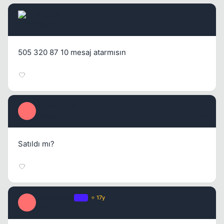
missesl
1 yil once
#2
505 320 87 10 mesaj atarmısın
NoMadKanzi
N
1 yil once
#3
Satıldı mı?
ozgurakcan
OP
⭐ 17y
O
1 yil once
#4