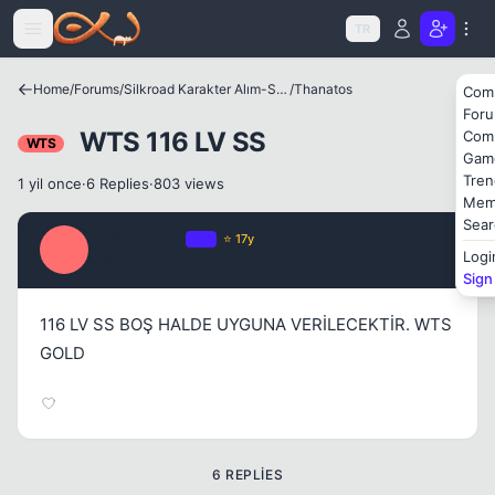
Icerige atla
TR
Home
/
Forums
/
Silkroad Karakter Alım-Satımları
/
Thanatos
Com
Kapat
For
WTS 116 LV SS
Com
WTS
Gam
Tren
1 yil once
·
6 Replies
·
803 views
Mem
Sear
ozgurakcan
OP
⭐ 17y
O
Logi
1 yil once
#1
Sign
Kapat
116 LV SS BOŞ HALDE UYGUNA VERİLECEKTİR. WTS
GOLD
6 REPLIES