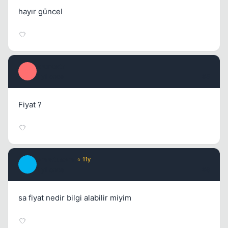
hayır güncel
kronosta
K
1 yil once
#5
Fiyat ?
emretusem
⭐ 11y
E
1 yil once
#6
sa fiyat nedir bilgi alabilir miyim