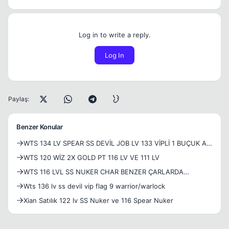
Log in to write a reply.
Log In
Paylaş:
Benzer Konular
WTS 134 LV SPEAR SS DEVİL JOB LV 133 VİPLİ 1 BUÇUK AY
VİP RED ARABİAN DRES CHAR
WTS 120 WİZ 2X GOLD PT 116 LV VE 111 LV
WTS 116 LVL SS NUKER CHAR BENZER ÇARLARDA
MEVCUTTUR 116-132 LVL ARASI
Wts 136 lv ss devil vip flag 9 warrior/warlock
Xian Satılık 122 lv SS Nuker ve 116 Spear Nuker