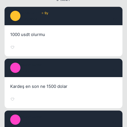
sanpolat11
⭐ 9y
S
11 ay once
#2
1000 usdt olurmu
Murat 0246
M
10 ay once
#3
Kardeş en son ne 1500 dolar
Murat 0246
M
10 ay once
#4