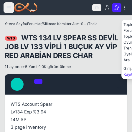
Icerige atla
TR
Ana Sayfa
/
Forumlar
/
Silkroad Karakter Alım-Satımları
/
Theia
Topl
Foru
WTS 134 LV SPEAR SS DEVİL
Topl
WTS
Oyun
JOB LV 133 VİPLİ 1 BUÇUK AY VİP
Kapat
Tren
RED ARABİAN DRES CHAR
Üyel
Ara
11 ay once
·
5 Yanıt
·
1.0K görüntüleme
Giriş
Kayı
gues
OP
G
11 ay once
#1
Kapat
WTS Account Spear
Lv134 Exp %3.94
14M SP
3 page inventory