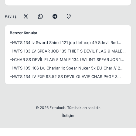
Paylaş:
Benzer Konular
WTS 134 lv Sword Shield 121 jop tief exp 49 Sdevil Red
arabian dressli account 4 ay VİP
WTS 133 LV SPEAR JOB 135 THİEF S DEVİL FLAG 9 MALE
CLEAN 438$ VİP 1.4.2025
CHAR SS DEVİL FLAG 5 MALE 134 LWL INT SPEAR JOB 120
THİEF ZERK FULL WTT S DEVİL SS DEVİL FLAG 9 PM MEEE
WTS 105-106 Lv. Charlar 1x Spear Nuker 5x EU Char // 2
AY VIP (Eylül'e kadar)
WTS 134 LV EXP 93.52 SS DEVIL GLAVIE CHAR PAGE 3
STORAGE 7 5 PAGE FULL ZERK SC
© 2026 Extraloob. Tüm hakları saklıdır.
İletişim