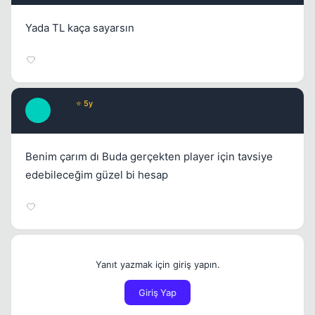
Yada TL kaça sayarsın
Bate
⭐ 5y
B
10 ay once
#5
Benim çarım dı Buda gerçekten player için tavsiye
edebileceğim güzel bi hesap
Yanıt yazmak için giriş yapın.
Giriş Yap