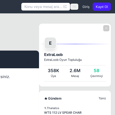
Giriş
Kayıt Ol
TR
E
ExtraLoob
ExtraLoob Oyun Topluluğu
#1
358K
2.6M
58
siniz.
Üye
Mesaj
Çevrimiçi
🔥 Gündem
Tümü
1.
Thanatos
WTS 112 LV SPEAR CHAR