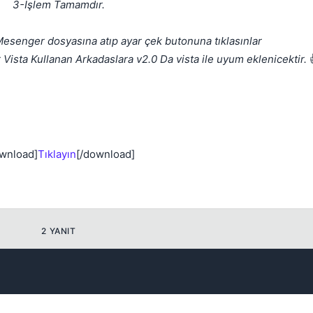
3-İşlem Tamamdır.
senger dosyasına atıp ayar çek butonuna tıklasınlar
ista Kullanan Arkadaslara v2.0 Da vista ile uyum eklenicektir.
wnload]
Tıklayın
[/download]
2 YANIT
💎
Mevcut reputation puanın
-