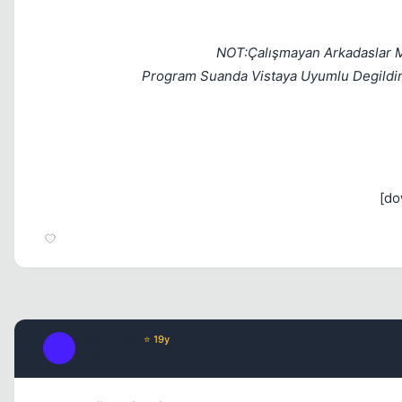
NOT:Çalışmayan Arkadaslar Me
Program Suanda Vistaya Uyumlu Degildir V
[do
StormHero
⭐ 19y
S
17 yil once