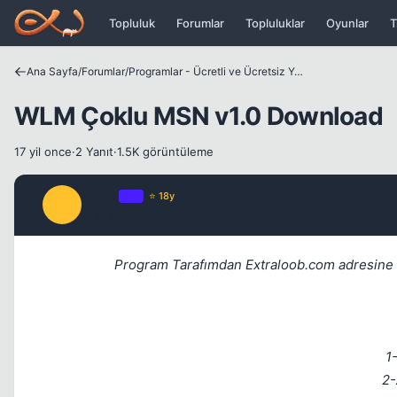
Icerige atla
Topluluk
Forumlar
Topluluklar
Oyunlar
T
Ana Sayfa
/
Forumlar
/
Programlar - Ücretli ve Ücretsiz Yazılımlar
WLM Çoklu MSN v1.0 Download
17 yil once
·
2 Yanıt
·
1.5K görüntüleme
Agilla
OP
⭐ 18y
A
17 yil once
Program Tarafımdan Extraloob.com adresine Ya
1
2-