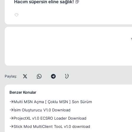
Hacım süpersin eline sağlık!
🍺
Paylaş:
Benzer Konular
Multi MSN Açma [ Çoklu MSN ] Son Sürüm
İsim Oluşturucu V1.0 Download
ProjectXL v1.0 ECSRO Loader Download
Stick Mod MultiClient TooL v1.0 download