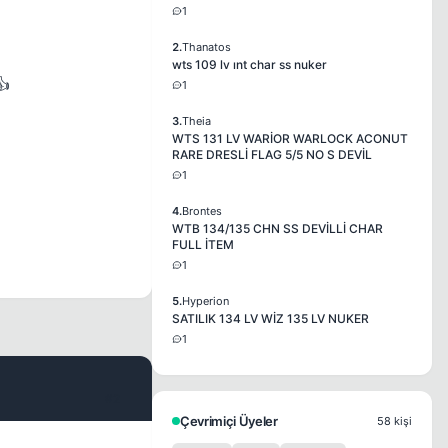
1
2.
Thanatos
wts 109 lv ınt char ss nuker
👍
1
3.
Theia
WTS 131 LV WARİOR WARLOCK ACONUT
RARE DRESLİ FLAG 5/5 NO S DEVİL
1
4.
Brontes
WTB 134/135 CHN SS DEVİLLİ CHAR
FULL İTEM
1
5.
Hyperion
SATILIK 134 LV WİZ 135 LV NUKER
1
#2
Çevrimiçi Üyeler
58 kişi