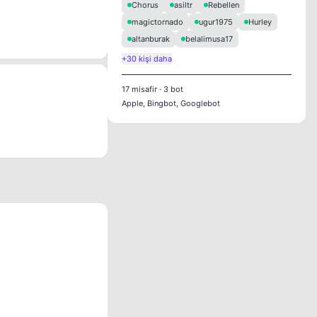
Chorus
asiltr
Rebellen
magictornado
ugur1975
Hurley
altanburak
belalimusa17
+30 kişi daha
17
misafir
·
3
bot
Apple, Bingbot, Googlebot