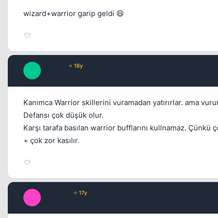
wizard+warrior garip geldi 😄
DuLGeR
⭐ 18y
D
16 yil once
Kanımca Warrior skillerini vuramadan yatırırlar. ama vuru
Defansı çok düşük olur.
Karşı tarafa basılan warrior bufflarını kullnamaz. Çünkü 
+ çok zor kasılır.
lincoln35
⭐ 17y
L
16 yil once