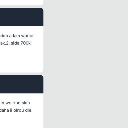
#9
madım adam warior
ak,2. side 700k
#10
in we iron skin
aha ii olrdu die