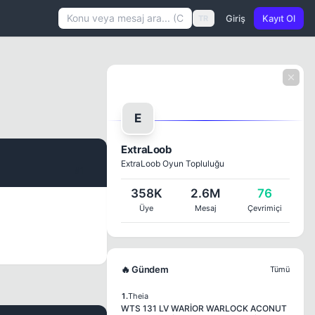
Giriş
Kayıt Ol
TR
E
ExtraLoob
ExtraLoob Oyun Topluluğu
#1
358K
2.6M
76
Üye
Mesaj
Çevrimiçi
🔥 Gündem
Tümü
1.
Theia
WTS 131 LV WARİOR WARLOCK ACONUT