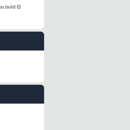
bu build 😊
#7
#8