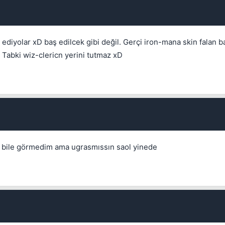
iyolar xD baş edilcek gibi değil. Gerçi iron-mana skin falan ba
 Tabki wiz-clericn yerini tutmaz xD
Kapat
ne bile görmedim ama ugrasmıssın saol yinede
Kapat