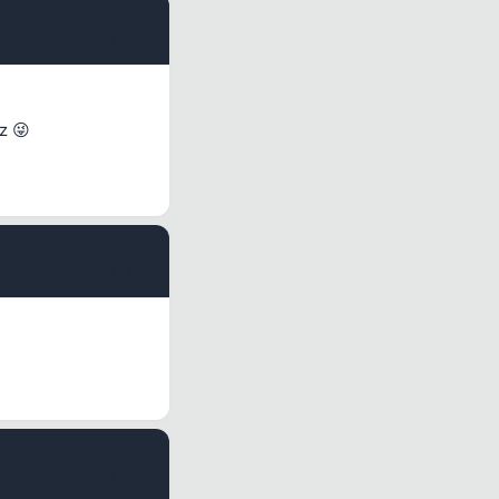
#13
z 😜
#14
#15