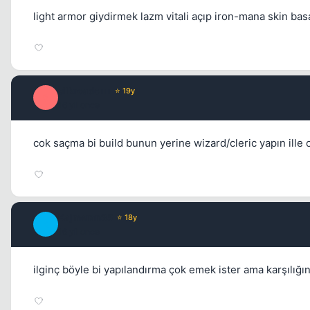
light armor giydirmek lazm vitali açıp iron-mana skin ba
silkroadcıııı
⭐ 19y
S
16 yil once
cok saçma bi build bunun yerine wizard/cleric yapın ille
Kajmeran35
⭐ 18y
K
16 yil once
ilginç böyle bi yapılandırma çok emek ister ama karşılığı