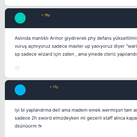
akreps
⭐ 19y
A
16 yil once
Aslında mantıklı Armor giydirerek phy defans yükseltil
vuruş açmıyoruz sadece master up yaoıyoruz diyer "wario
sp sadece wizard için zaten , ama yinede cleric yapılandır
Fre3_RoCK
⭐ 17y
F
16 yil once
iyi bi yaplandrma deil ama madem emek wermişsn tam acık
sadece 2h sword elmzdeyken mi gecerli staff alnca kapa
dsünüorm ☕