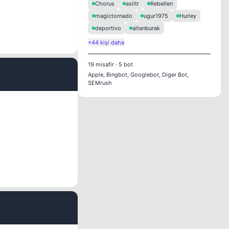
Chorus
asiltr
Rebellen
magictornado
ugur1975
Hurley
deportivo
altanburak
+44 kişi daha
19
misafir
·
5
bot
Apple, Bingbot, Googlebot, Diger Bot,
#5
SEMrush
#6