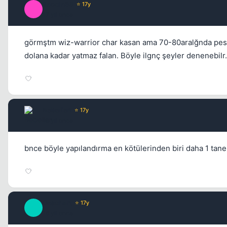
lincoln35
⭐ 17y
L
17 yil once
görmştm wiz-warrior char kasan ama 70-80aralğnda pes ed
dolana kadar yatmaz falan. Böyle ilgnç şeyler denenebilr.
Rebellen
⭐ 17y
16 yil once
bnce böyle yapılandırma en kötülerinden biri daha 1 ta
Deschart
⭐ 17y
D
16 yil once