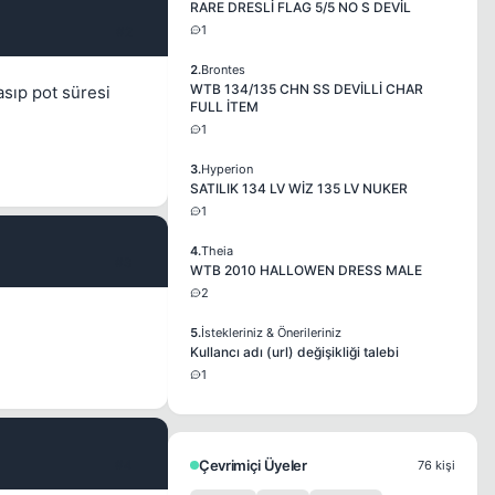
RARE DRESLİ FLAG 5/5 NO S DEVİL
1
#2
2.
Brontes
WTB 134/135 CHN SS DEVİLLİ CHAR
sıp pot süresi
FULL İTEM
1
3.
Hyperion
SATILIK 134 LV WİZ 135 LV NUKER
1
4.
Theia
#3
WTB 2010 HALLOWEN DRESS MALE
2
5.
İstekleriniz & Önerileriniz
Kullancı adı (url) değişikliği talebi
1
#4
Çevrimiçi Üyeler
76 kişi