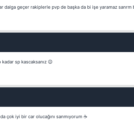
sar dalga geçer rakiplerle pvp de başka da bi işe yaramaz sanrm 
Kapat
 o kadar sp kascaksanız 😉
nda çok iyi bir car olucağını sanmıyorum ☕