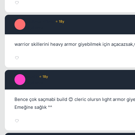
Optimus Prime
⭐ 18y
O
16 yil once
warrior skillerini heavy armor giyebilmek için açacazsak,
exotic
⭐ 18y
E
16 yil once
Bence çok saçmabi build 😊 cleric olursn lıght armor giy
Emeğine sağlık ^^