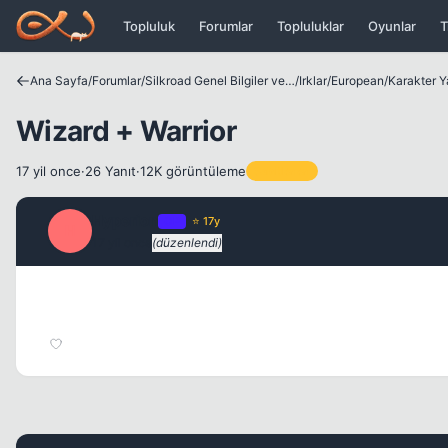
Icerige atla
Topluluk
Forumlar
Topluluklar
Oyunlar
T
Ana Sayfa
/
Forumlar
/
Silkroad Genel Bilgiler ve Update Bilgileri
/
Irklar
/
European
/
Karakter Y
Wizard + Warrior
17 yil once
·
26 Yanıt
·
12K görüntüleme
Sabitlenen
Hyperion
OP
⭐ 17y
H
17 yil once
(düzenlendi)