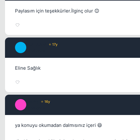
Paylasım için teşekkürler.İlginç olur 😊
Von Dutch
⭐ 17y
V
16 yil once
Eline Sağlık
qscfty
⭐ 16y
Q
16 yil once
ya konuyu okumadan dalmısınız içeri 😄