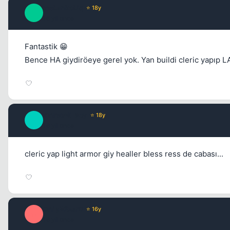
meLankoLiq
⭐ 18y
M
16 yil once
Fantastik 😁
Bence HA giydiröeye gerel yok. Yan buildi cleric yapıp LA
€xtrem€_ßoy
⭐ 18y
€
16 yil once
cleric yap light armor giy healler bless ress de cabası...
OnLyWizarD
⭐ 16y
O
16 yil once