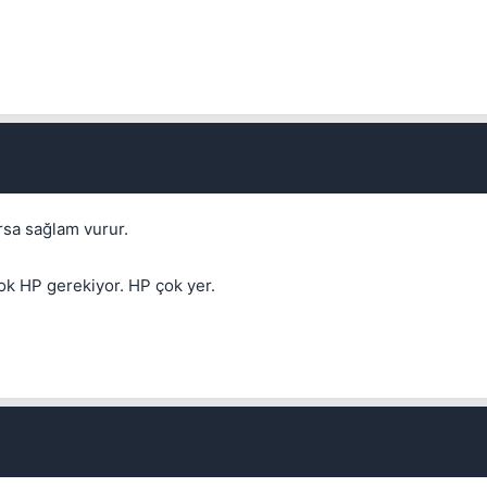
Kapat
rsa sağlam vurur.
çok HP gerekiyor. HP çok yer.
Kapat
Kapat