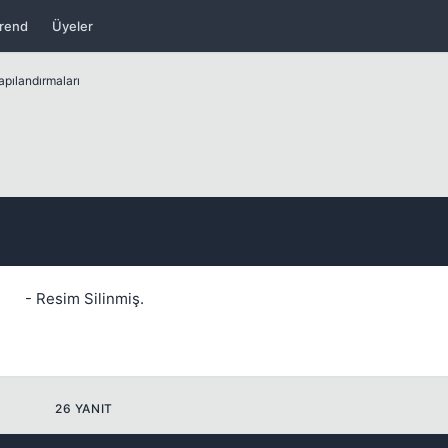
rend
Üyeler
apılandırmaları
Kapat
- Resim Silinmiş.
Kapat
26 YANIT