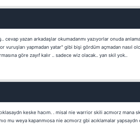
Kapat
miş.. cevap yazan arkadaşlar okumadanmı yazıyorlar onuda anla
r vuruşları yapmadan yatar" gibi bişi gördüm açmadan nasıl olc
masına göre zayıf kalır .. sadece wiz olacak.. yan skil yok..
Kapat
lasaydn keske hacım. . misal nie warrior skili acmıorz mana sk
nıo mu weya kapanmıosa nie acmıorz gbi acıklamalar yapsaydn d