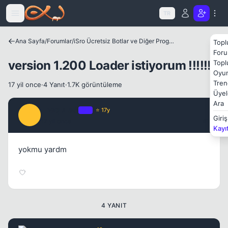
Icerige atla
TR
Ana Sayfa
/
Forumlar
/
iSro Ücretsiz Botlar ve Diğer Programlar
Topl
Foru
version 1.200 Loader istiyorum !!!!!!!!
Topl
Oyun
Kapat
Tren
17 yil once
·
4 Yanıt
·
1.7K görüntüleme
Üyel
Ara
ThequLaS
OP
⭐ 17y
T
Giriş
17 yil once
#1
Kayı
yokmu yardm
4 YANIT