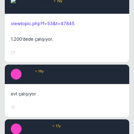
Chorus
Yönetici
⭐ 19y
17 yil once
#2
viewtopic.php?f=53&t=47845
1.200'dede çalışıyor.
al360
⭐ 18y
A
17 yil once
#3
evt çalışıyor
KilitanEngiress
⭐ 17y
K
17 yil once
#4