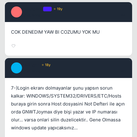
aykutgs54
OP
⭐ 19y
A
17 yil once
#4
COK DENEDIM YAW BI COZUMU YOK MU
TwiLighT
⭐ 18y
T
17 yil once
#5
7-)Login ekranı dolmayanlar şunu yapsın sorun
kalkar: WINDOWS/SYSTEM32/DRIVERS/ETC/Hosts
buraya girin sonra Host dosyasini Not Defteri ile açın
orda GNWTJoymax diye bişi yazar ve IP numarası
Kapat
olur... varsa onlari silin duzelicektir.. Gene Olmassa
windows update yapıcaksınız...