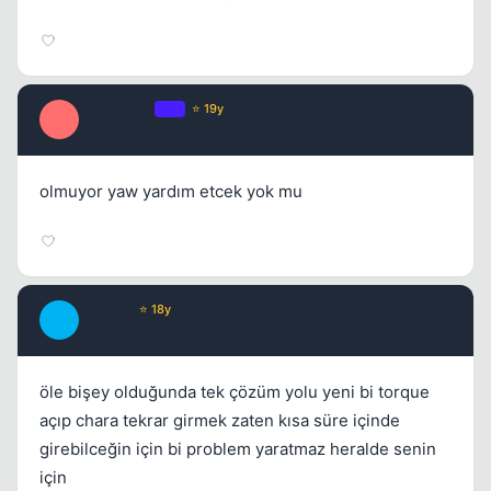
aykutgs54
OP
⭐ 19y
A
17 yil once
#8
olmuyor yaw yardım etcek yok mu
2hoT4U
⭐ 18y
2
17 yil once
#9
öle bişey olduğunda tek çözüm yolu yeni bi torque
açıp chara tekrar girmek zaten kısa süre içinde
girebilceğin için bi problem yaratmaz heralde senin
için