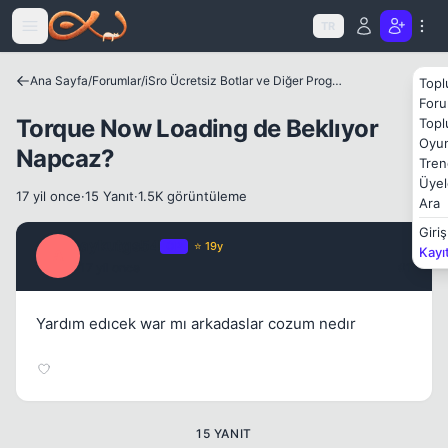
Icerige atla
TR
Ana Sayfa
/
Forumlar
/
iSro Ücretsiz Botlar ve Diğer Programlar
Topl
Foru
Torque Now Loading de Beklıyor
Topl
Oyun
Napcaz?
Tren
Üyel
17 yil once
·
15 Yanıt
·
1.5K görüntüleme
Ara
Giriş
aykutgs54
OP
⭐ 19y
Kayı
A
17 yil once
#1
Yardım edıcek war mı arkadaslar cozum nedır
15 YANIT