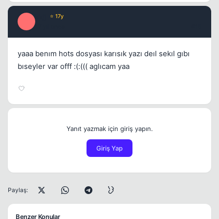
kkjj
⭐ 17y
K
17 yil once
#15
yaaa benım hots dosyası karısık yazı deıl sekıl gıbı
bıseyler var offf :(:((( aglıcam yaa
Yanıt yazmak için giriş yapın.
Giriş Yap
Paylaş:
Benzer Konular