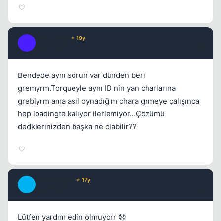
merter150
⭐ 19y
M
17 yil once
#6
Kapat
Bendede aynı sorun var dünden beri
gremyrm.Torqueyle aynı ID nin yan charlarına
greblyrm ama asıl oynadığım chara grmeye çalışınca
hep loadingte kalıyor ilerlemiyor...Çözümü
dedklerinizden başka ne olabilir??
Kapat
leqendarym
⭐ 17y
L
17 yil once
#7
Lütfen yardım edin olmuyorr 😞