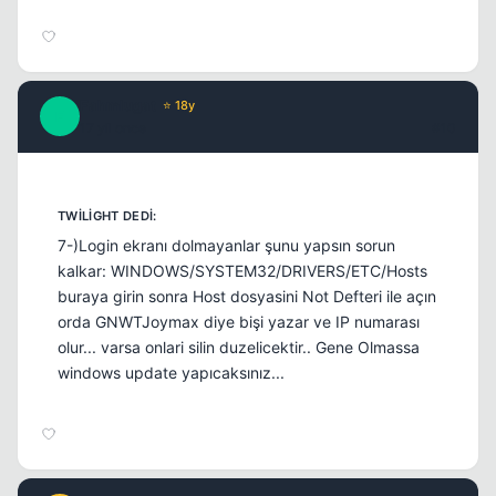
Fahmlugat
⭐ 18y
F
17 yil once
#10
7-)Login ekranı dolmayanlar şunu yapsın sorun
kalkar: WINDOWS/SYSTEM32/DRIVERS/ETC/Hosts
buraya girin sonra Host dosyasini Not Defteri ile açın
orda GNWTJoymax diye bişi yazar ve IP numarası
olur... varsa onlari silin duzelicektir.. Gene Olmassa
windows update yapıcaksınız...