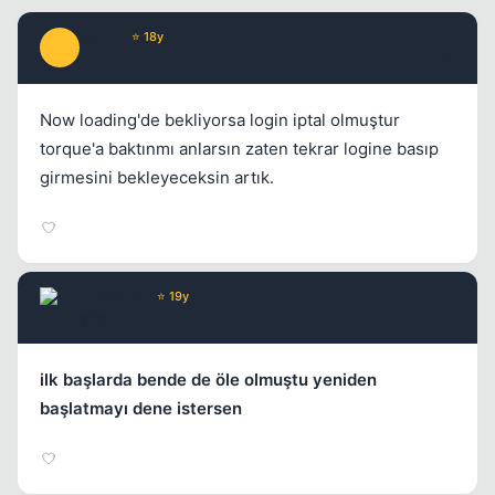
ManlY
⭐ 18y
M
17 yil once
#2
Now loading'de bekliyorsa login iptal olmuştur
torque'a baktınmı anlarsın zaten tekrar logine basıp
girmesini bekleyeceksin artık.
TheMyth_
⭐ 19y
17 yil once
#3
ilk başlarda bende de öle olmuştu yeniden
başlatmayı dene istersen