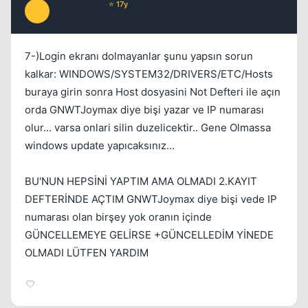
metehan_43
⭐ 17y
M
17 yil once
#11
7-)Login ekranı dolmayanlar şunu yapsın sorun
kalkar: WINDOWS/SYSTEM32/DRIVERS/ETC/Hosts
buraya girin sonra Host dosyasini Not Defteri ile açın
orda GNWTJoymax diye bişi yazar ve IP numarası
olur... varsa onlari silin duzelicektir.. Gene Olmassa
windows update yapıcaksınız...
BU'NUN HEPSİNİ YAPTIM AMA OLMADI 2.KAYIT
DEFTERİNDE AÇTIM GNWTJoymax diye bişi vede IP
numarası olan birşey yok oranın içinde
GÜNCELLEMEYE GELİRSE +GÜNCELLEDİM YİNEDE
OLMADI LÜTFEN YARDIM