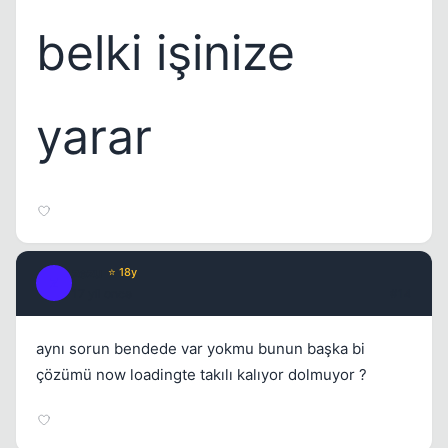
belki işinize
yarar
zezu
⭐ 18y
Z
17 yil once
#14
aynı sorun bendede var yokmu bunun başka bi
çözümü now loadingte takılı kalıyor dolmuyor ?