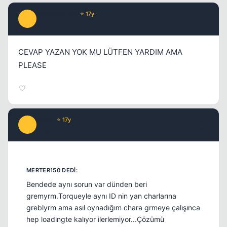
metehan_43
⭐ 17y
M
17 yil once
#12
CEVAP YAZAN YOK MU LÜTFEN YARDIM AMA
PLEASE
trkno
⭐ 17y
T
17 yil once
#13
Bendede aynı sorun var dünden beri
gremyrm.Torqueyle aynı ID nin yan charlarına
greblyrm ama asıl oynadığım chara grmeye çalışınca
hep loadingte kalıyor ilerlemiyor...Çözümü