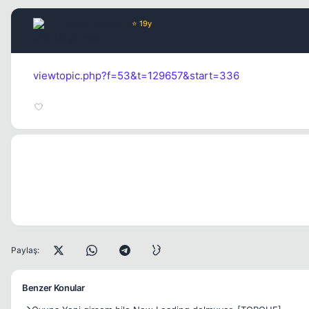
Chorus
Yönetici
⭐ 19y
17 yil once
viewtopic.php?f=53&t=129657&start=336
Paylaş:
Benzer Konular