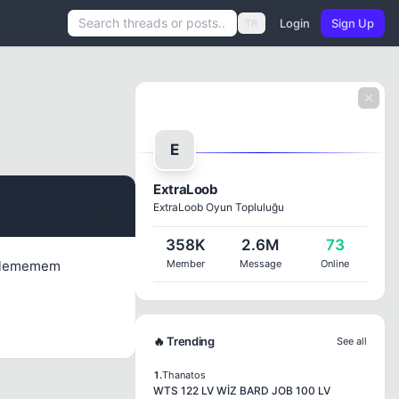
Login
Sign Up
TR
E
ExtraLoob
ExtraLoob Oyun Topluluğu
#1
358K
2.6M
73
beklememem
Member
Message
Online
🔥 Trending
See all
1.
Thanatos
WTS 122 LV WİZ BARD JOB 100 LV