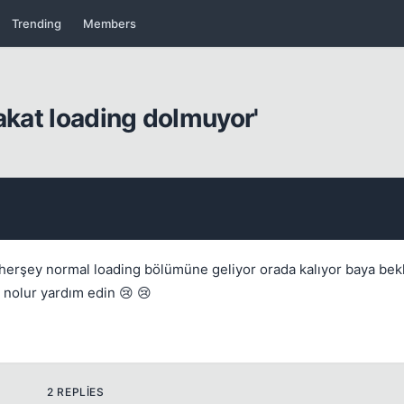
Trending
Members
akat loading dolmuyor'
Kapat
m herşey normal loading bölümüne geliyor orada kalıyor baya 
 nolur yardım edin 😢 😢
2 REPLIES