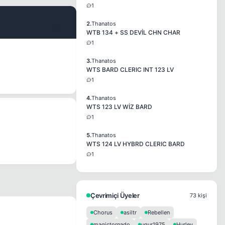
1
2.
Thanatos
#2
WTB 134 + SS DEVİL CHN CHAR
1
3.
Thanatos
WTS BARD CLERIC INT 123 LV
1
4.
Thanatos
WTS 123 LV WİZ BARD
1
5.
Thanatos
WTS 124 LV HYBRD CLERIC BARD
1
Çevrimiçi Üyeler
73 kişi
Chorus
asiltr
Rebellen
magictornado
ugur1975
Hurley