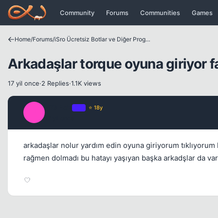
Icerige atla
Community
Forums
Communities
Games
Home
/
Forums
/
iSro Ücretsiz Botlar ve Diğer Programlar
Arkadaşlar torque oyuna giriyor f
17 yil once
·
2 Replies
·
1.1K views
BiG BoY
OP
⭐ 18y
B
17 yil once
arkadaşlar nolur yardım edin oyuna giriyorum tıklıyoru
rağmen dolmadı bu hatayı yaşıyan başka arkadşlar da var