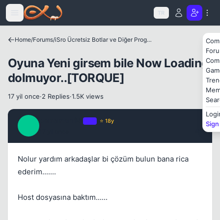
Icerige atla
TR
Home
/
Forums
/
iSro Ücretsiz Botlar ve Diğer Programlar
Com
For
Kapat
Oyuna Yeni girsem bile Now Loading
Com
Gam
dolmuyor..[TORQUE]
Tren
Mem
17 yil once
·
2 Replies
·
1.5K views
Sear
Logi
bekoman35
OP
⭐ 18y
Sign
B
17 yil once
#1
Nolur yardım arkadaşlar bi çözüm bulun bana rica
ederim.......
Host dosyasına baktım......