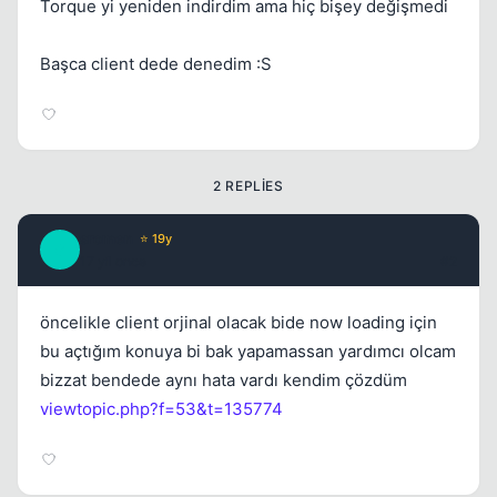
Torque yi yeniden indirdim ama hiç bişey değişmedi
Başca client dede denedim :S
2 REPLIES
sromen
⭐ 19y
S
17 yil once
#2
öncelikle client orjinal olacak bide now loading için
bu açtığım konuya bi bak yapamassan yardımcı olcam
bizzat bendede aynı hata vardı kendim çözdüm
viewtopic.php?f=53&t=135774