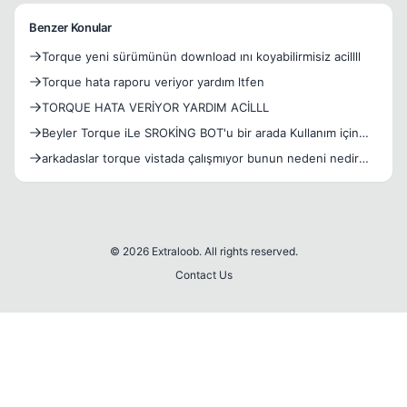
Benzer Konular
Torque yeni sürümünün download ını koyabilirmisiz acillll
Torque hata raporu veriyor yardım ltfen
TORQUE HATA VERİYOR YARDIM ACİLLL
Beyler Torque iLe SROKİNG BOT'u bir arada Kullanım için
Yard
arkadaslar torque vistada çalışmıyor bunun nedeni nedir
acil
© 2026 Extraloob. All rights reserved.
Contact Us