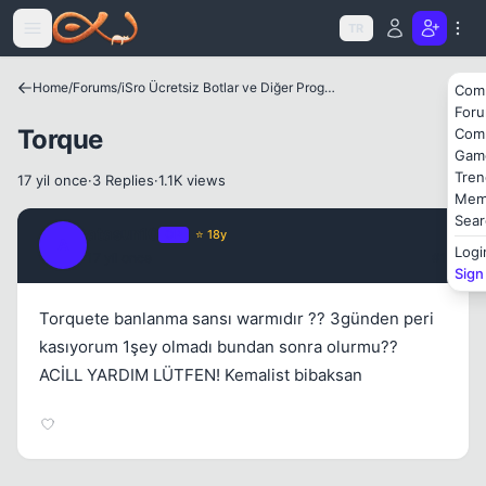
Icerige atla
TR
Home
/
Forums
/
iSro Ücretsiz Botlar ve Diğer Programlar
Com
For
Torque
Com
Gam
Tren
17 yil once
·
3 Replies
·
1.1K views
Mem
Kapat
Sear
atasun10
OP
⭐ 18y
A
Logi
17 yil once
#1
Sign
Torquete banlanma sansı warmıdır ?? 3günden peri
kasıyorum 1şey olmadı bundan sonra olurmu??
ACİLL YARDIM LÜTFEN! Kemalist bibaksan