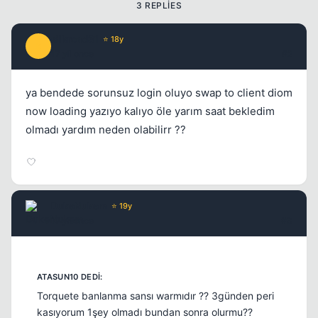
3 REPLIES
silkroad31
⭐ 18y
S
17 yil once
#2
ya bendede sorunsuz login oluyo swap to client diom
now loading yazıyo kalıyo öle yarım saat bekledim
olmadı yardım neden olabilirr ??
DukeNukem
⭐ 19y
17 yil once
#3
Torquete banlanma sansı warmıdır ?? 3günden peri
kasıyorum 1şey olmadı bundan sonra olurmu??