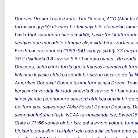
Duncan-Dream Team'e karşı Tim Duncan, ACC (Atlantic Co
formasını giydiği ilk maçı bir tek sayı bile atamadan ta
basketbol salonunun bile olmadığı, basketbol kültürünün
seviyesinde mücadele etmeye alışmakta biraz zorlansa d
Freshman sezonunda (1993-94) sahaya çıktığı 33 maçın 3
30.2 dakikada 9.8 sayı ve 9.6 ribaundla oynadı. Bu arad
Deacons, daha ikinci turda güçlü Kansas'a yenilerek turn
kalanına kıyasla oldukça sönük bir sezon geçirse de İyi N
Amerikan Goodwill Games takımı formasıyla Dream Team 
karşısında verdiği ilk ciddi sınavda 8 sayı ve 5 ribaundl
ikinci yılında (sophomore season) oldukça büyük bir geliş
performansı sayesinde Wake Forest Demon Deacons, Duk
şampiyonluğuna ulaştı. NCAA turnuvasında ise, Sweet16
State'e 71-66 yenilerek bir kez daha evinin yolunu tutma
bloklarla pota altını rakipleri için adeta bir cehenneme