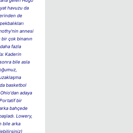
ydana gelen Hugo
piyat havuzu da
lerinden de
pekbalıkları
mothy'nin annesi
 bir çok binanın
daha fazla
a: Kaderin
sonra bile asla
Çoğumuz,
e uzaklaşma
 da basketbol
a Ohio'dan adaya
ortatif bir
k arka bahçede
başladı. Lowery,
 bile arka
bilirsiniz)