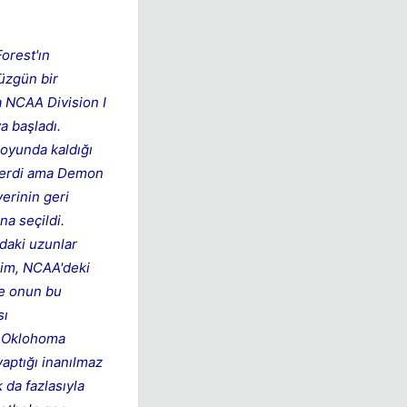
orest'ın
düzgün bir
a NCAA Division I
a başladı.
oyunda kaldığı
sterdi ama Demon
erinin geri
na seçildi.
daki uzunlar
 Tim, NCAA'deki
ve onun bu
sı
k Oklohoma
aptığı inanılmaz
 da fazlasıyla