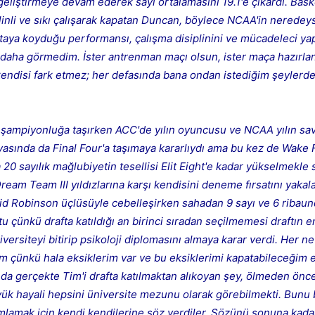
 geliştirmeye devam ederek sayı ortalamasını 19.1'e çıkardı. Bas
inli ve sıkı çalışarak kapatan Duncan, böylece NCAA'in neredey
ya koyduğu performansı, çalışma disiplinini ve mücadeleci yapıs
daha görmedim. İster antrenman maçı olsun, ister maça hazırlan
a kendisi fark etmez; her defasında bana ondan istediğim şeylerde
 şampiyonluğa taşırken ACC'de yılın oyuncusu ve NCAA yılın sa
vasında da Final Four'a taşımaya kararlıydı ama bu kez de Wake F
 sayılık mağlubiyetin tesellisi Elit Eight'e kadar yükselmekle sı
Dream Team III yıldızlarına karşı kendisini deneme fırsatını yaka
 Robinson üçlüsüyle cebelleşirken sahadan 9 sayı ve 6 ribaundl
çünkü drafta katıldığı an birinci sıradan seçilmemesi draftın e
versiteyi bitirip psikoloji diplomasını almaya karar verdi. Her n
m çünkü hala eksiklerim var ve bu eksiklerimi kapatabileceğim 
 da gerçekte Tim'i drafta katılmaktan alıkoyan şey, ölmeden ön
üyük hayali hepsini üniversite mezunu olarak görebilmekti. Bunu 
amlamak için kendi kendilerine söz verdiler. Sözünü sonuna kada