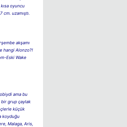
e kısa oyuncu
7 cm. uzamıştı.
perşembe akşamı
ve hangi Alonzo?!
dom-Eski Wake
hobiydi ama bu
 bir grup çaylak
nçlerle küçük
ya koyduğu
re, Malaga, Aris,