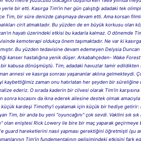
 bir 400 metre yüzücüsü olacağını düşünürken 1989 yılında me
yerle bir etti. Kasırga Tim'in her gün çalıştığı adadaki tek olim
ince Tim, bir süre denizde çalışmaya devam etti. Ama korsan film
alıkları cirit atmaktadır. Bu yüzden de en büyük korkusu olan kö
can'ın hayatı üzerindeki etkisi bu kadarla kalmaz. O dönemde Ti
isinde kemoterapi oldukça önem taşımaktadır. Ne var ki kasırga
ırakmıştır. Bu yüzden tedavisine devam edemeyen Delysia Duncan 
iği kanser hastalığına yenik düşer. Arkabahçeden- Wake Forest'
 bir kabusa dönüşmüştü. Tim, adadaki havuzlar tamir edildikten 
aman annesi ve kasırga sonrası yaşananlar aklına gelmekteydi. 
eyi kaybettiğimiz zaman onu hatırlatan her şeyden bir süreliğin
lize ederiz. O sırada kaderin bir cilvesi olarak Tim'in karşısına
en sonra kocasını da ikna ederek ailesine destek olmak amacıyl
üçük kardeşi Timothy'i oyalamak için küçük bir hediye getirir: P
yan Tim, bir anda bu yeni "oyuncağını" çok sevdi. Vaktini sık sı
ı" olan eniştesi Rick Lowery ile bire bir maç yaparak geçirmeye 
 guard hareketlerini nasıl yapması gerektiğini öğretmişti (şu an
nlarının Tim'in fundementalının gelişimindeki etkisini fark ede