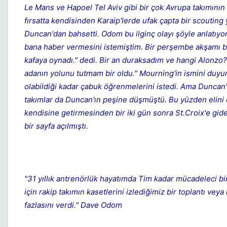
Le Mans ve Hapoel Tel Aviv gibi bir çok Avrupa takımının f
fırsatta kendisinden Karaip'lerde ufak çapta bir scoutin
Duncan'dan bahsetti. Odom bu ilginç olayı şöyle anlatıyor:
bana haber vermesini istemiştim. Bir perşembe akşamı be
kafaya oynadı." dedi. Bir an duraksadım ve hangi Alonz
adanın yolunu tutmam bir oldu." Mourning'in ismini duyun
olabildiği kadar çabuk öğrenmelerini istedi. Ama Duncan'
takımlar da Duncan'ın peşine düşmüştü. Bu yüzden elini 
kendisine getirmesinden bir iki gün sonra St.Croix'e gi
bir sayfa açılmıştı.
"31 yıllık antrenörlük hayatımda Tim kadar mücadeleci b
için rakip takımın kasetlerini izlediğimiz bir toplantı v
fazlasını verdi." Dave Odom