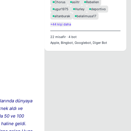
Chorus
asiltr
Rebellen
ugur1975
Hurley
deportivo
altanburak
belalimusa17
+44 kişi daha
22
misafir
·
4
bot
Apple, Bingbot, Googlebot, Diger Bot
alarında dünyaya
rnek aldı ve
da 50 ve 100
haline geldi.