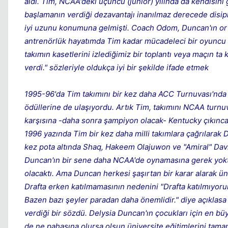
aldı. Tim, NCAA'deki üçüncü (junior) yılında da kendisini
başlamanın verdiği dezavantajı inanılmaz derecede disipl
iyi uzunu konumuna gelmişti. Coach Odom, Duncan'ın orta
antrenörlük hayatımda Tim kadar mücadeleci bir oyuncu 
takımın kasetlerini izlediğimiz bir toplantı veya maçın t
verdi." sözleriyle oldukça iyi bir şekilde ifade etmek
1995-96'da Tim takımını bir kez daha ACC Turnuvası'nda
ödüllerine de ulaşıyordu. Artık Tim, takımını NCAA turnu
karşısına -daha sonra şampiyon olacak- Kentucky çıkınca 20
1996 yazında Tim bir kez daha milli takımlara çağrılarak 
kez pota altında Shaq, Hakeem Olajuwon ve "Amiral" David
Duncan'ın bir sene daha NCAA'de oynamasına gerek yoktu 
olacaktı. Ama Duncan herkesi şaşırtan bir karar alarak üni
Drafta erken katılmamasının nedenini "Drafta katılmıyoru
Bazen bazı şeyler paradan daha önemlidir." diye açıklasa
verdiği bir sözdü. Delysia Duncan'ın çocukları için en b
de ne pahasına olursa olsun üniversite eğitimlerini tam