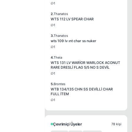
1
2.
Thanatos
WTS 112 LV SPEAR CHAR
1
3.
Thanatos
wts 109 lv ınt char ss nuker
1
4.
Theia
WTS 131 LV WARİOR WARLOCK ACONUT
RARE DRESLİ FLAG 5/5 NO S DEVİL
1
5.
Brontes
WTB 134/135 CHN SS DEVİLLİ CHAR
FULL İTEM
1
Çevrimiçi Üyeler
78 kişi