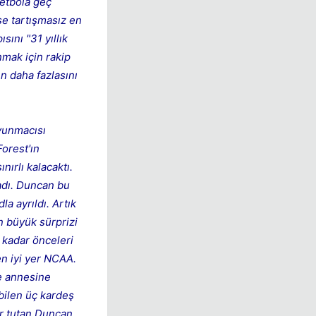
ketbola geç
se tartışmasız en
ını "31 yıllık
mak için rakip
n daha fazlasını
vunmacısı
orest'ın
nırlı kalacaktı.
ladı. Duncan bu
a ayrıldı. Artık
n büyük sürprizi
e kadar önceleri
en iyi yer NCAA.
ce annesine
bilen üç kardeş
r tutan Duncan,