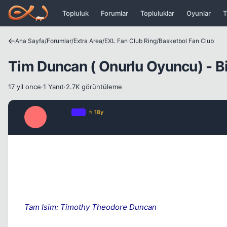
Icerige atla
Topluluk
Forumlar
Topluluklar
Oyunlar
T
Ana Sayfa
/
Forumlar
/
Extra Area
/
EXL Fan Club Ring
/
Basketbol Fan Club
Tim Duncan ( Onurlu Oyuncu) - Bi
17 yil once
·
1 Yanıt
·
2.7K görüntüleme
Milano
OP
⭐ 18y
M
17 yil once
Tam Isim: Timothy Theodore Duncan