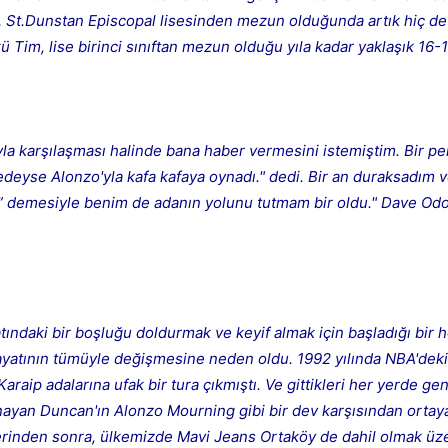
u, St.Dunstan Episcopal lisesinden mezun olduğunda artık hiç d
im, lise birinci sınıftan mezun olduğu yıla kadar yaklaşık 16-1
cuyla karşılaşması halinde bana haber vermesini istemiştim. Bir 
redeyse Alonzo'yla kafa kafaya oynadı." dedi. Bir an duraksadım 
t” demesiyle benim de adanın yolunu tutmam bir oldu." Dave O
atındaki bir boşluğu doldurmak ve keyif almak için başladığı bir 
ayatının tümüyle değişmesine neden oldu. 1992 yılında NBA'deki
raip adalarına ufak bir tura çıkmıştı. Ve gittikleri her yerde ge
ynayan Duncan'ın Alonzo Mourning gibi bir dev karşısından orta
yerinden sonra, ülkemizde Mavi Jeans Ortaköy de dahil olmak üze