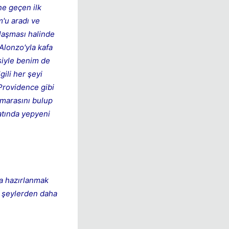
ne geçen ilk
m'u aradı ve
ılaşması halinde
Alonzo'yla kafa
siyle benim de
ili her şeyi
Providence gibi
umarasını bulup
atında yepyeni
ça hazırlanmak
im şeylerden daha