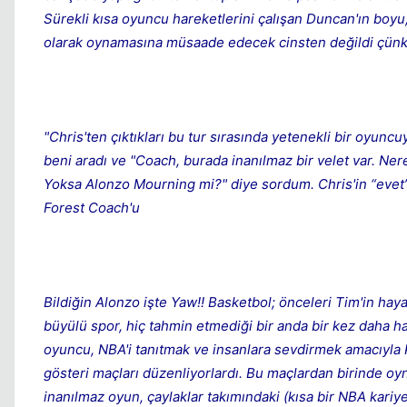
Sürekli kısa oyuncu hareketlerini çalışan Duncan'ın boy
olarak oynamasına müsaade edecek cinsten değildi çünkü T
"Chris'ten çıktıkları bu tur sırasında yetenekli bir oyun
beni aradı ve "Coach, burada inanılmaz bir velet var. Ne
Yoksa Alonzo Mourning mi?" diye sordum. Chris'in “eve
Forest Coach'u
Bildiğin Alonzo işte Yaw!! Basketbol; önceleri Tim'in hay
büyülü spor, hiç tahmin etmediği bir anda bir kez daha h
oyuncu, NBA'i tanıtmak ve insanlara sevdirmek amacıyla Ka
gösteri maçları düzenliyorlardı. Bu maçlardan birinde o
inanılmaz oyun, çaylaklar takımındaki (kısa bir NBA kari