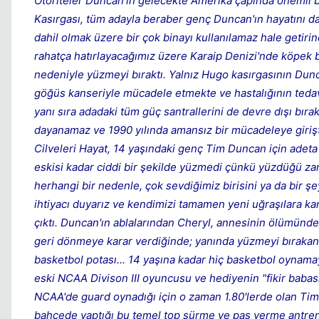
Otoriteler Duncan'ın gelecekte Amerika çapında önemli
Kasırgası, tüm adayla beraber genç Duncan'ın hayatını da 
dahil olmak üzere bir çok binayı kullanılamaz hale getir
rahatça hatırlayacağımız üzere Karaip Denizi'nde köpek b
nedeniyle yüzmeyi bıraktı. Yalnız Hugo kasırgasının Dun
göğüs kanseriyle mücadele etmekte ve hastalığının tedav
yanı sıra adadaki tüm güç santrallerini de devre dışı b
dayanamaz ve 1990 yılında amansız bir mücadeleye girişt
Cilveleri Hayat, 14 yaşındaki genç Tim Duncan için adeta
eskisi kadar ciddi bir şekilde yüzmedi çünkü yüzdüğü z
herhangi bir nedenle, çok sevdiğimiz birisini ya da bir ş
ihtiyacı duyarız ve kendimizi tamamen yeni uğraşılara kana
çıktı. Duncan'ın ablalarından Cheryl, annesinin ölümünd
geri dönmeye karar verdiğinde; yanında yüzmeyi bırakan k
basketbol potası... 14 yaşına kadar hiç basketbol oynama
eski NCAA Divison III oyuncusu ve hediyenin "fikir babas
NCAA'de guard oynadığı için o zaman 1.80'lerde olan Tim'e
bahçede yaptığı bu temel top sürme ve pas verme antrenma