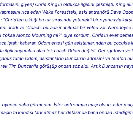
ormasını giyen) Chris King'in oldukça ilgisini çekmişti. King eli
💎
g yapmasını rica eden Wake Forest'taki, eski antrenörü Dave Odo
 "Chris'ten çıktığı bu tur sırasında yetenekli bir oyuncuyla karş
ni aradı ve "Coach, burada inanılmaz bir veled var. Neredeyse 
Mevcut reputation puanın
-
o?! Yoksa Alonzo Mourning mi?" diye sordum. Chris'in evet deme
ca iştahı kabaran Odom ertesi gün asistanlarından bu çocukla ilg
Bounty miktarı
la ilgili duyumları alan tek coach Odom değildi. Georgetown ve 
çabuk tutan Odom, asistanların Duncan'ın adresini ve telefon n
Kalıcı
1 gün
3 gün
7 gün
30 gün
1 ile 5000 arasında reputation puanı
derek Tim Duncan'la görüşüp ondan söz aldı. Artık Duncan'ın hay
Bu kullanıcının son içeriğini de sil
Kalış süresi
Spam hesabını hızlıca temizlemek için işaretleyin.
İptal
İptal
Konuyu Sil
İptal
Konuyu Taşı
İptal
Bounty Koy
ir oyuncu daha görmedim. İster antrenman maçı olsun, ister ma
eya maçın ta kendisi fark etmez her defasında bana ondan istediğ