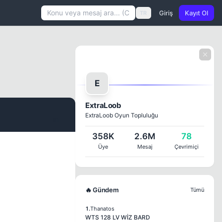
Giriş
Kayıt Ol
TR
E
ExtraLoob
ExtraLoob Oyun Topluluğu
#1
358K
2.6M
78
Üye
Mesaj
Çevrimiçi
🔥 Gündem
Tümü
1.
Thanatos
WTS 128 LV WİZ BARD