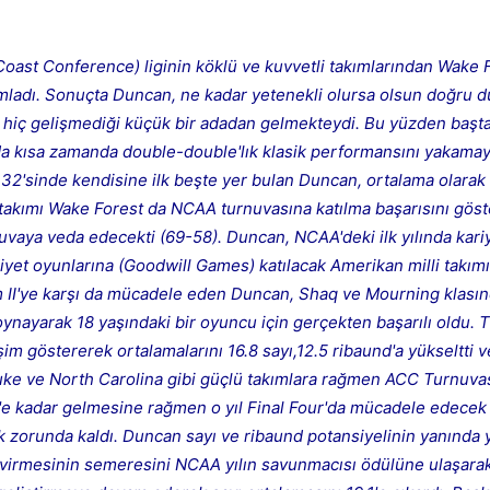
ast Conference) liginin köklü ve kuvvetli takımlarından Wake F
mamladı. Sonuçta Duncan, ne kadar yetenekli olursa olsun doğru 
 hiç gelişmediği küçük bir adadan gelmekteydi. Bu yüzden başt
a kısa zamanda double-double'lık klasik performansını yakamay
2'sinde kendisine ilk beşte yer bulan Duncan, ortalama olarak 
a takımı Wake Forest da NCAA turnuvasına katılma başarısını gö
uvaya veda edecekti (69-58). Duncan, NCAA'deki ilk yılında kariy
iyet oyunlarına (Goodwill Games) katılacak Amerikan milli takımı
II'ye karşı da mücadele eden Duncan, Shaq ve Mourning klasın
a oynayarak 18 yaşındaki bir oyuncu için gerçekten başarılı oldu.
im göstererek ortalamalarını 16.8 sayı,12.5 ribaund'a yükseltti 
e ve North Carolina gibi güçlü takımlara rağmen ACC Turnuva
'e kadar gelmesine rağmen o yıl Final Four'da mücadele edece
k zorunda kaldı. Duncan sayı ve ribaund potansiyelinin yanında y
 çevirmesinin semeresini NCAA yılın savunmacısı ödülüne ulaşarak