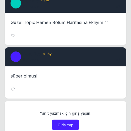
Prophecy
⭐ 17y
P
17 yil once
#7
Güzel Topic Hemen Bölüm Haritasına Ekliyim ^^
Ghost_Boy
⭐ 18y
G
16 yil once
#8
süper olmuş!
Yanıt yazmak için giriş yapın.
Giriş Yap