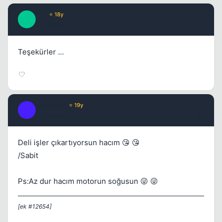
Pro
⭐ 18y
P
17 yil once
#2
Teşekürler ...
hmzsnmz
⭐ 19y
H
17 yil once
#3
Deli işler çıkartıyorsun hacım 😘 😘
/Sabit
Ps:Az dur hacım motorun soğusun 😜 😜
[ek #12654]