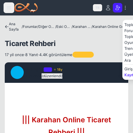
Kapat
Icerige atla
TR
Ana
Topl
/
Forumlar
/
Diğer Oyunlar
/
Eski Oyunlar
/
Karahan Online
/
Karahan Online Genel Bilgiler
Sayfa
Foru
Topl
Ticaret Rehberi
Oyun
Tren
Üyel
17 yil once
·
8 Yanıt
·
4.4K görüntüleme
Sabitlenen
Kapat
Ara
TwiLighT
Giriş
OP
⭐ 18y
T
Kayı
17 yil once
(düzenlendi)
#1
Kapat
||| Karahan Online Ticaret
Rehberi |||