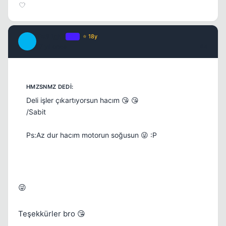
TwiLighT
OP
⭐ 18y
T
17 yil once
#4
Deli işler çıkartıyorsun hacım 😘 😘
/Sabit
Ps:Az dur hacım motorun soğusun 😜 :P
😜
Teşekkürler bro 😘