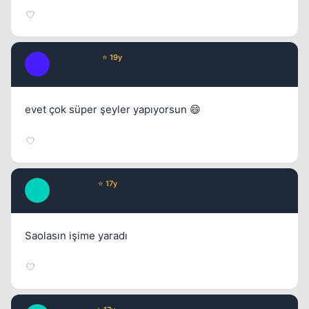
StormHero
⭐ 19y
S
17 yil once
#5
evet çok süper şeyler yapıyorsun 😄
inthedusk
⭐ 17y
I
17 yil once
#6
Saolasın işime yaradı