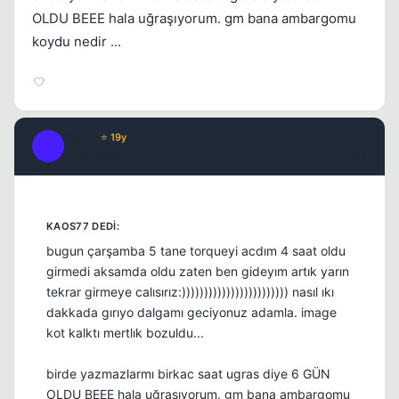
OLDU BEEE hala uğraşıyorum. gm bana ambargomu
koydu nedir ...
XER0
⭐ 19y
X
17 yil once
#12
bugun çarşamba 5 tane torqueyi acdım 4 saat oldu
girmedi aksamda oldu zaten ben gideyım artık yarın
tekrar girmeye calısırız:)))))))))))))))))))))))) nasıl ıkı
dakkada gırıyo dalgamı geciyonuz adamla. image
kot kalktı mertlık bozuldu...
birde yazmazlarmı birkac saat ugras diye 6 GÜN
OLDU BEEE hala uğraşıyorum. gm bana ambargomu