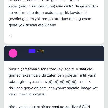
kapalı(bugun salı cek gunu) ısım cıktı 1 de gelebildim
serverler full enterın usdune agırlık koydum bi
gezdim geldim yok basıan oturdum elle ugrasdım
gene yok aksamı etdık gene
kaos77
OP
⭐ 18y
K
17 yil once
#11
bugun çarşamba 5 tane torqueyi acdım 4 saat oldu
girmedi aksamda oldu zaten ben gideyım artık yarın
tekrar girmeye calısırız:)))))))))))))))))))))))) nasıl ıkı
dakkada gırıyo dalgamı geciyonuz adamla. image kot
kalktı mertlık bozuldu...
birde yazmazlarmı birkac saat ugras diye 6 GÜN