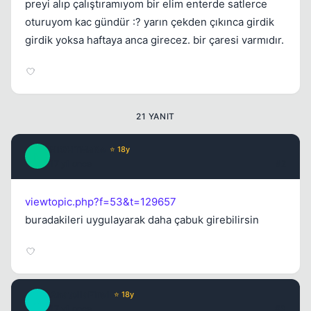
preyi alıp çalıştıramıyom bir elim enterde satlerce
Kapat
oturuyom kac gündür :? yarın çekden çıkınca girdik
girdik yoksa haftaya anca girecez. bir çaresi varmıdır.
21 YANIT
Kapat
NiGHTMaRe
⭐ 18y
N
17 yil once
#2
viewtopic.php?f=53&t=129657
buradakileri uygulayarak daha çabuk girebilirsin
Kapat
AnatoliaFire1
⭐ 18y
A
17 yil once
#3