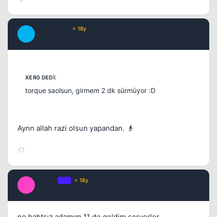
Continuum
⭐ 18y
C
17 yil once
#9
torque saolsun, girmem 2 dk sürmüyor :D
Aynn allah razi olsun yapandan. 👴
kaos77
OP
⭐ 18y
K
17 yil once
#10
ne bahtsız adamım 11 de geldim serverler