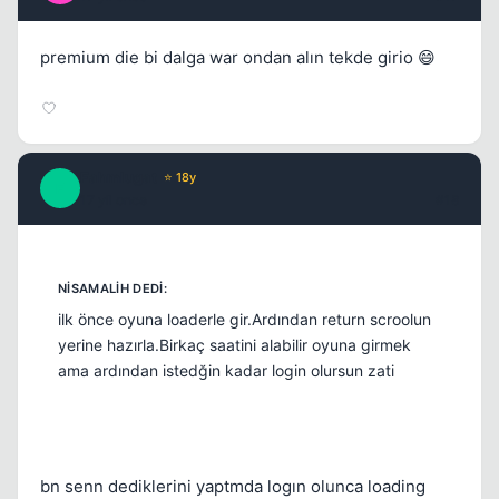
premium die bi dalga war ondan alın tekde girio 😄
Fahmlugat
⭐ 18y
F
17 yil once
#18
ilk önce oyuna loaderle gir.Ardından return scroolun
yerine hazırla.Birkaç saatini alabilir oyuna girmek
ama ardından istedğin kadar login olursun zati
bn senn dediklerini yaptmda logın olunca loading