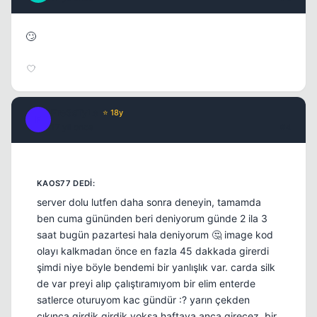
🙄
Fre3sTyLe
⭐ 18y
F
17 yil once
#4
server dolu lutfen daha sonra deneyin, tamamda
ben cuma gününden beri deniyorum günde 2 ila 3
saat bugün pazartesi hala deniyorum 🤔 image kod
Kapat
olayı kalkmadan önce en fazla 45 dakkada girerdi
şimdi niye böyle bendemi bir yanlışlık var. carda silk
de var preyi alıp çalıştıramıyom bir elim enterde
satlerce oturuyom kac gündür :? yarın çekden
çıkınca girdik girdik yoksa haftaya anca girecez. bir