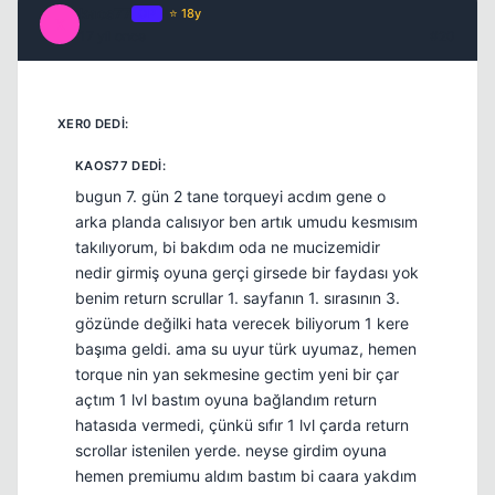
kaos77
OP
⭐ 18y
K
17 yil once
#20
bugun 7. gün 2 tane torqueyi acdım gene o
arka planda calısıyor ben artık umudu kesmısım
takılıyorum, bi bakdım oda ne mucizemidir
nedir girmiş oyuna gerçi girsede bir faydası yok
benim return scrullar 1. sayfanın 1. sırasının 3.
gözünde değilki hata verecek biliyorum 1 kere
başıma geldi. ama su uyur türk uyumaz, hemen
torque nin yan sekmesine gectim yeni bir çar
açtım 1 lvl bastım oyuna bağlandım return
hatasıda vermedi, çünkü sıfır 1 lvl çarda return
scrollar istenilen yerde. neyse girdim oyuna
hemen premiumu aldım bastım bi caara yakdım