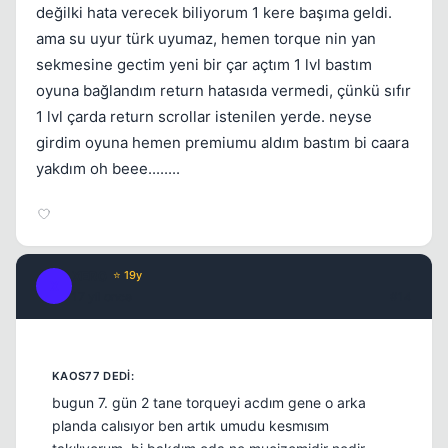
değilki hata verecek biliyorum 1 kere başıma geldi.
ama su uyur türk uyumaz, hemen torque nin yan
sekmesine gectim yeni bir çar açtım 1 lvl bastım
oyuna bağlandım return hatasıda vermedi, çünkü sıfır
1 lvl çarda return scrollar istenilen yerde. neyse
girdim oyuna hemen premiumu aldım bastım bi caara
yakdım oh beee........
XER0
⭐ 19y
X
17 yil once
#14
bugun 7. gün 2 tane torqueyi acdım gene o arka
planda calısıyor ben artık umudu kesmısım