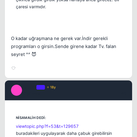
çaresi varmıdır.
O kadar uğraşmana ne gerek var.İndir gerekli
programları o girsin.Sende girene kadar Tv. falan
seyret ^^ 😈
Kapat
kaos77
OP
⭐ 18y
K
17 yil once
#5
viewtopic.php?f=53&t=129657
buradakileri uygulayarak daha çabuk girebilirsin