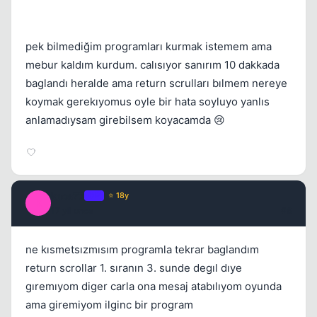
pek bilmediğim programları kurmak istemem ama
mebur kaldım kurdum. calısıyor sanırım 10 dakkada
baglandı heralde ama return scrulları bılmem nereye
koymak gerekıyomus oyle bir hata soyluyo yanlıs
anlamadıysam girebilsem koyacamda 😢
kaos77
OP
⭐ 18y
K
17 yil once
#6
ne kısmetsızmısım programla tekrar baglandım
return scrollar 1. sıranın 3. sunde degıl dıye
gıremıyom diger carla ona mesaj atabılıyom oyunda
ama giremiyom ilginc bir program