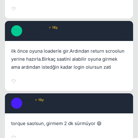
NiGHTMaRe
⭐ 18y
N
17 yil once
#7
ilk önce oyuna loaderle gir.Ardından return scroolun
yerine hazırla.Birkaç saatini alabilir oyuna girmek
ama ardından istedğin kadar login olursun zati
XER0
⭐ 19y
X
17 yil once
#8
Kapat
torque saolsun, girmem 2 dk sürmüyor 😄