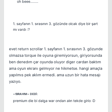
oh beee........
1. sayfanın 1. sırasının 3. gözünde olcak diye bir şart
mı vardı :?
evet return scrollar 1. sayfanın 1. sırasının 3. gözunde
olmazsa torque ile oyuna giremiyorsun, giriyorsunda
ben denedım çar oyunda oluyor diger cardan baktım
ama oyun ekranı gelmıyor ne hikmetse. hangi amaçla
yapılmıs pek aklım ermedi. ama uzun bir hata mesajı
yazıyo.
premium die bi dalga war ondan alın tekde girio :D