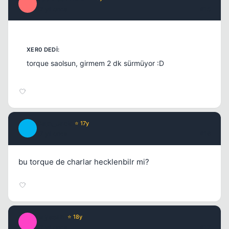
O
17 yil once
#15
torque saolsun, girmem 2 dk sürmüyor :D
Capt_Jack
⭐ 17y
C
17 yil once
#16
bu torque de charlar hecklenbilr mi?
Jaysean
⭐ 18y
J
17 yil once
#17