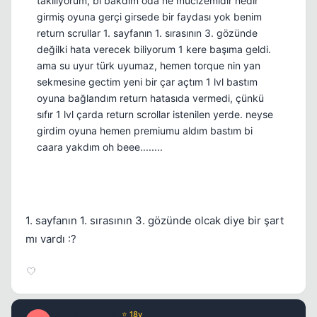
takılıyorum, bi bakdım oda ne mucizemidir nedir
girmiş oyuna gerçi girsede bir faydası yok benim
return scrullar 1. sayfanın 1. sırasının 3. gözünde
değilki hata verecek biliyorum 1 kere başıma geldi.
ama su uyur türk uyumaz, hemen torque nin yan
sekmesine gectim yeni bir çar açtım 1 lvl bastım
oyuna bağlandım return hatasıda vermedi, çünkü
sıfır 1 lvl çarda return scrollar istenilen yerde. neyse
girdim oyuna hemen premiumu aldım bastım bi
caara yakdım oh beee........
1. sayfanın 1. sırasının 3. gözünde olcak diye bir şart
mı vardı :?
Optimus Prime
⭐ 18y