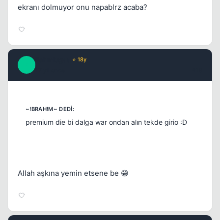
ekranı dolmuyor onu napablrz acaba?
Fahmlugat
⭐ 18y
F
17 yil once
#19
premium die bi dalga war ondan alın tekde girio :D
Allah aşkına yemin etsene be 😁