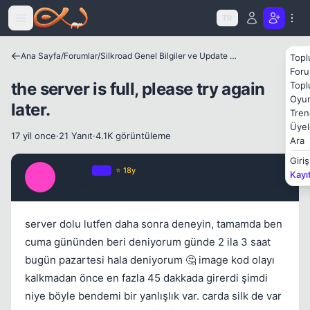
Icerige atla
TR
Ana Sayfa
/
Forumlar
/
Silkroad Genel Bilgiler ve Update Bilgileri
Topl
Foru
the server is full, please try again
Topl
Oyun
later.
Tren
Üyel
17 yil once
·
21 Yanıt
·
4.1K görüntüleme
Ara
Kapat
Giriş
kaos77
OP
⭐ 18y
Kayı
K
17 yil once
#1
server dolu lutfen daha sonra deneyin, tamamda ben
cuma gününden beri deniyorum günde 2 ila 3 saat
bugün pazartesi hala deniyorum 🤔 image kod olayı
kalkmadan önce en fazla 45 dakkada girerdi şimdi
niye böyle bendemi bir yanlışlık var. carda silk de var