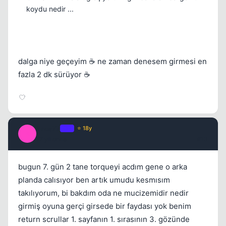
koydu nedir ...
dalga niye geçeyim ☕ ne zaman denesem girmesi en
fazla 2 dk sürüyor ☕
kaos77
OP
⭐ 18y
K
17 yil once
#13
bugun 7. gün 2 tane torqueyi acdım gene o arka
planda calısıyor ben artık umudu kesmısım
takılıyorum, bi bakdım oda ne mucizemidir nedir
girmiş oyuna gerçi girsede bir faydası yok benim
return scrullar 1. sayfanın 1. sırasının 3. gözünde