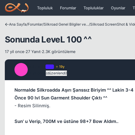
Icerige atla
Topluluk
Forumlar
Topluluklar
Oyunlar
T
Ana Sayfa
/
Forumlar
/
Silkroad Genel Bilgiler ve Update Bilgileri
/
Silkroad ScreenShot & Vi
Sonunda LeveL 100 ^^
17 yil once
·
27 Yanıt
·
2.3K görüntüleme
oGReGo
OP
⭐ 19y
O
17 yil once
(düzenlendi)
Normalde Silkroadda Aşırı Şanssız Biriyim ^^ Lakin 3
Önce 90 lvl Sun Garment Shoulder Çıktı ^^
- Resim Silinmiş.
Sun' u Verip, 700M ve üstüne 98+7 Bow Aldım..