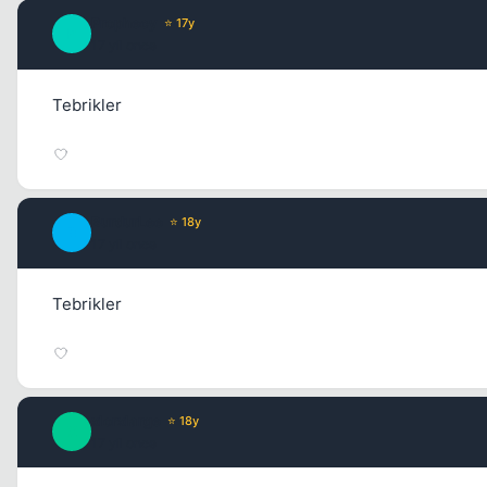
Prophecy
⭐ 17y
P
17 yil once
Tebrikler
BurdurLee
⭐ 18y
B
17 yil once
Tebrikler
xlorxlarge
⭐ 18y
X
17 yil once