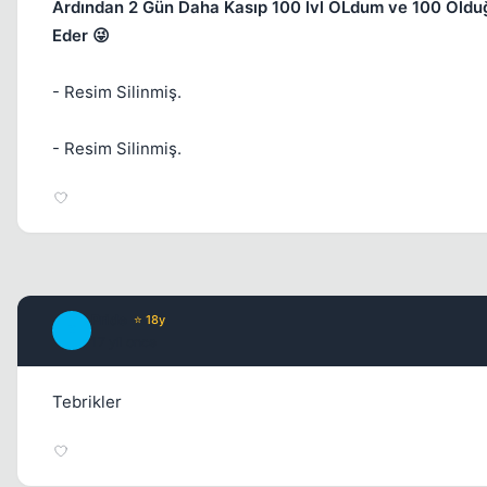
Ardından 2 Gün Daha Kasıp 100 lvl OLdum ve 100 Old
Eder 😜
- Resim Silinmiş.
- Resim Silinmiş.
Pride
⭐ 18y
P
17 yil once
Tebrikler