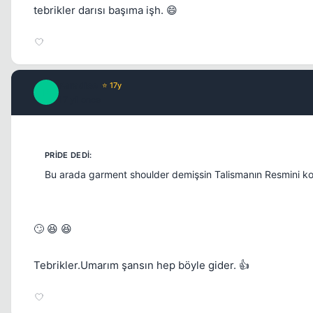
tebrikler darısı başıma işh. 😄
Paradise
⭐ 17y
P
17 yil once
Bu arada garment shoulder demişsin Talismanın Resmini 
🙄 😆 😆
Tebrikler.Umarım şansın hep böyle gider. 👍