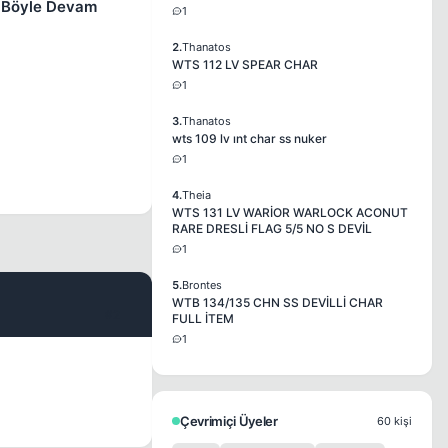
p Böyle Devam
1
2.
Thanatos
WTS 112 LV SPEAR CHAR
1
3.
Thanatos
wts 109 lv ınt char ss nuker
1
4.
Theia
WTS 131 LV WARİOR WARLOCK ACONUT
RARE DRESLİ FLAG 5/5 NO S DEVİL
1
5.
Brontes
WTB 134/135 CHN SS DEVİLLİ CHAR
#2
FULL İTEM
1
Çevrimiçi Üyeler
60 kişi