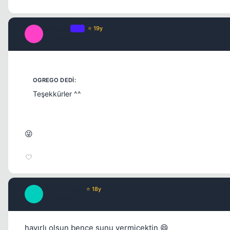
oGReGo
OP
⭐ 19y
O
17 yil once
Teşekkürler ^^
😜
_MaGiCiNe_
⭐ 18y
_
17 yil once
hayırlı olsun bence sunu vermicektin 😄