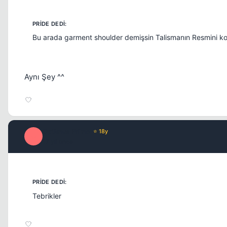
Bu arada garment shoulder demişsin Talismanın Resmini 
Aynı Şey ^^
Optimus Prime
⭐ 18y
O
17 yil once
Tebrikler