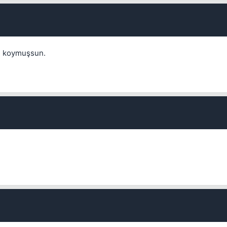
Kapat
i koymuşsun.
Kapat
Kapat