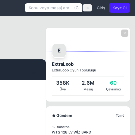
Giriş
Kayıt Ol
TR
E
ExtraLoob
ExtraLoob Oyun Topluluğu
#1
358K
2.6M
60
Üye
Mesaj
Çevrimiçi
🔥 Gündem
Tümü
1.
Thanatos
WTS 128 LV WİZ BARD