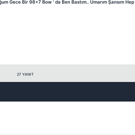
uğum Gece Bir 98+7 Bow ' da Ben Bastım.. Umarım Şansım He
Kapat
27 YANIT
Kapat