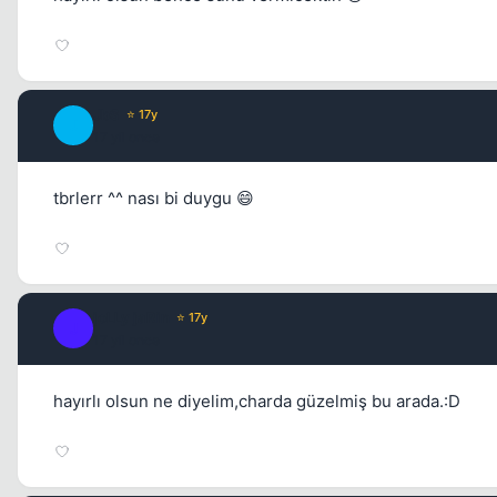
JbS
⭐ 17y
J
17 yil once
tbrlerr ^^ nası bi duygu 😄
joLLy jaRin
⭐ 17y
J
17 yil once
hayırlı olsun ne diyelim,charda güzelmiş bu arada.:D