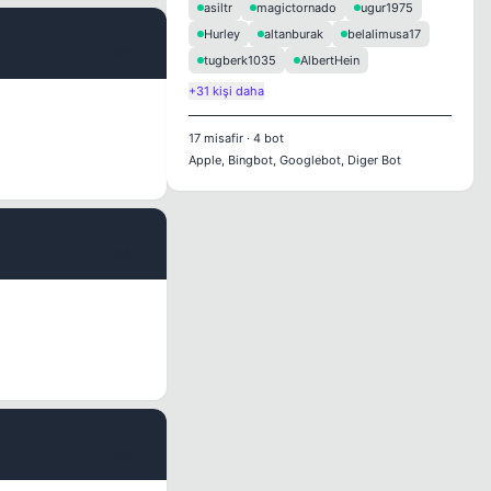
asiltr
magictornado
ugur1975
Hurley
altanburak
belalimusa17
#3
tugberk1035
AlbertHein
+31 kişi daha
17
misafir
·
4
bot
Apple, Bingbot, Googlebot, Diger Bot
#4
#5