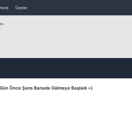
rend
Üyeler
deo
Kapat
-4 Gün Önce Şans Banada Gülmeye Başladı =)
Kapat