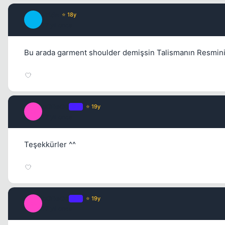
Pride
⭐ 18y
P
17 yil once
Bu arada garment shoulder demişsin Talismanın Resmin
oGReGo
OP
⭐ 19y
O
17 yil once
Teşekkürler ^^
oGReGo
OP
⭐ 19y
O
17 yil once