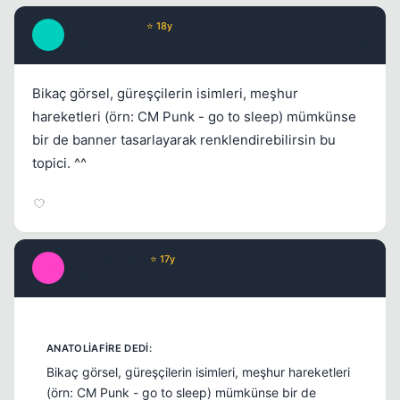
AnatoliaFire1
⭐ 18y
A
17 yil once
#2
Bikaç görsel, güreşçilerin isimleri, meşhur
Kapat
hareketleri (örn: CM Punk - go to sleep) mümkünse
bir de banner tasarlayarak renklendirebilirsin bu
topici. ^^
ImmorTaLGoD
⭐ 17y
I
17 yil once
#3
Bikaç görsel, güreşçilerin isimleri, meşhur hareketleri
(örn: CM Punk - go to sleep) mümkünse bir de