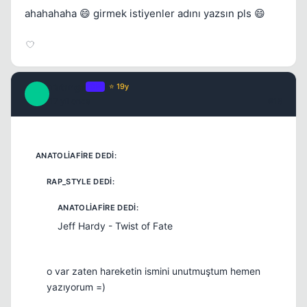
ahahahaha 😄 girmek istiyenler adını yazsın pls 😄
Tatanga
OP
⭐ 19y
T
17 yil once
#18
Jeff Hardy - Twist of Fate
o var zaten hareketin ismini unutmuştum hemen
yazıyorum =)