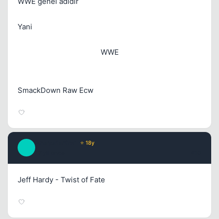
WWE genel adıdır
Yani
WWE
SmackDown Raw Ecw
AnatoliaFire1
⭐ 18y
A
17 yil once
#10
Jeff Hardy - Twist of Fate