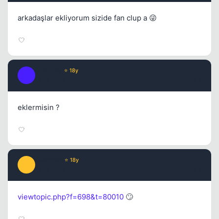
arkadaşlar ekliyorum sizide fan clup a 😜
Achilles
⭐ 18y
A
17 yil once
#6
eklermisin ?
Avenger
⭐ 18y
A
17 yil once
#7
viewtopic.php?f=698&t=80010
🙄