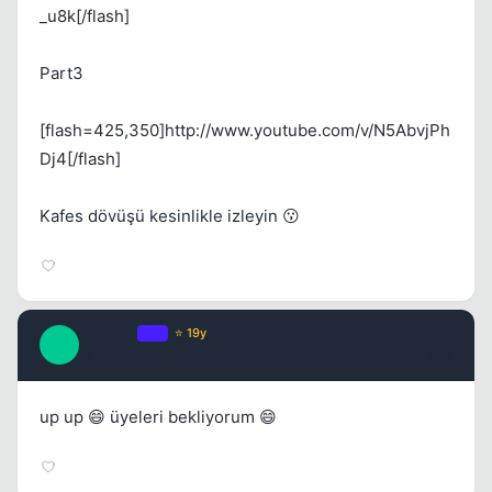
_u8k[/flash]
Part3
[flash=425,350]http://www.youtube.com/v/N5AbvjPh
Dj4[/flash]
Kafes dövüşü kesinlikle izleyin 😗
Tatanga
OP
⭐ 19y
T
17 yil once
#14
up up 😄 üyeleri bekliyorum 😄