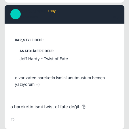
AnatoliaFire1
⭐ 18y
A
17 yil once
#15
Jeff Hardy - Twist of Fate
o var zaten hareketin ismini unutmuştum hemen
yazıyorum =)
o hareketin ismi twist of fate değil. 🎅