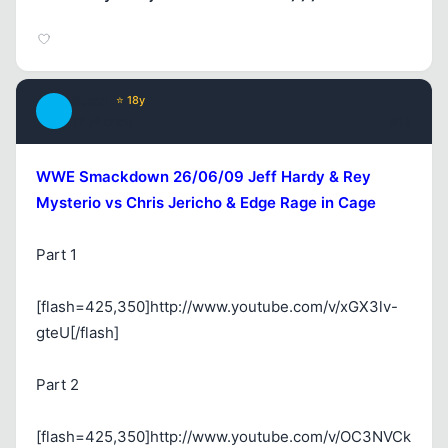
Buzzz
⭐ 18y
B
17 yil once
#13
WWE Smackdown 26/06/09 Jeff Hardy & Rey
Mysterio vs Chris Jericho & Edge Rage in Cage
Part 1
[flash=425,350]http://www.youtube.com/v/xGX3lv-
gteU[/flash]
Part 2
[flash=425,350]http://www.youtube.com/v/OC3NVCk