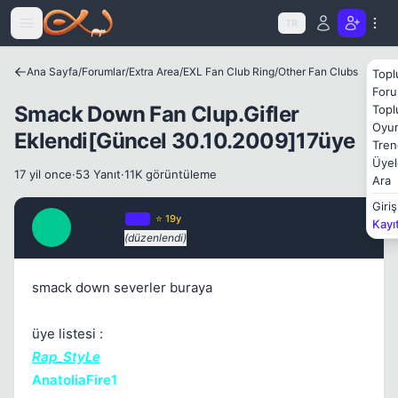
Kapat
Icerige atla
TR
Ana Sayfa
/
Forumlar
/
Extra Area
/
EXL Fan Club Ring
/
Other Fan Clubs
Topl
Foru
Smack Down Fan Clup.Gifler
Topl
Oyun
Eklendi[Güncel 30.10.2009]17üye
Tren
Üyel
17 yil once
·
53 Yanıt
·
11K görüntüleme
Ara
Giriş
Tatanga
OP
⭐ 19y
Kayı
T
17 yil once
(düzenlendi)
#1
smack down severler buraya
üye listesi :
Rap_StyLe
AnatoliaFire1