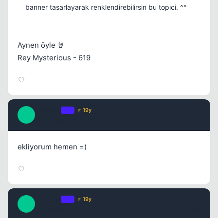
banner tasarlayarak renklendirebilirsin bu topici. ^^
Aynen öyle 🤘
Rey Mysterious - 619
Tatanga
OP
⭐ 19y
T
17 yil once
#4
ekliyorum hemen =)
Tatanga
OP
⭐ 19y
T
17 yil once
#5