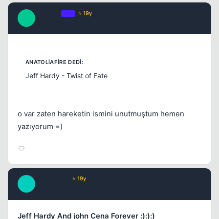
Tatanga
OP
⭐ 19y
T
17 yil once
#11
Jeff Hardy - Twist of Fate
o var zaten hareketin ismini unutmuştum hemen
yazıyorum =)
karakuwet
⭐ 19y
K
17 yil once
#12
Jeff Hardy And john Cena Forever :):):)