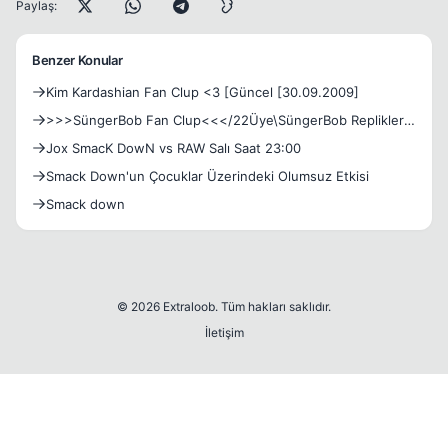
Paylaş:
Benzer Konular
Kim Kardashian Fan Clup <3 [Güncel [30.09.2009]
>>>SüngerBob Fan Clup<<</22Üye\SüngerBob Replikleri
Eklendi/
Jox SmacK DowN vs RAW Salı Saat 23:00
Smack Down'un Çocuklar Üzerindeki Olumsuz Etkisi
Smack down
© 2026 Extraloob. Tüm hakları saklıdır.
İletişim