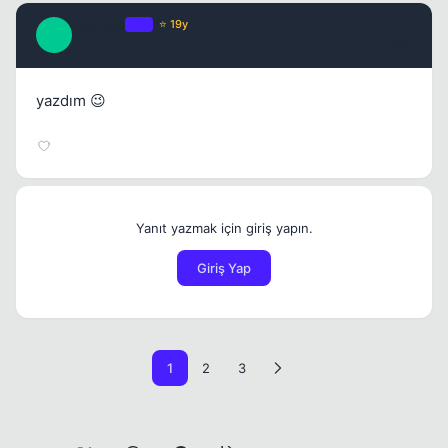
Tatanga
OP
⭐ 19y
T
17 yil once
#20
yazdım 😉
Yanıt yazmak için giriş yapın.
Giriş Yap
1
2
3