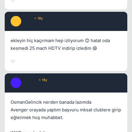
Agilla
⭐ 18y
A
17 yil once
#8
ekleyin hiç kaçırmam hep izliyorum 😊 hatat oda
kesmedi 25 mach HDTV indirip izledim 😄
Achilles
⭐ 18y
A
17 yil once
#9
OsmanGelincik nerden banada lazımda
Avenger orayada yaptım başvuru mksat clublere girip
eğlenmek hoş muhabbet.