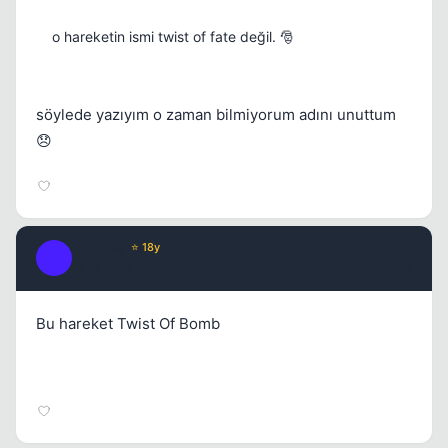
o hareketin ismi twist of fate değil. 🎅
söylede yazıyım o zaman bilmiyorum adını unuttum
😞
Achilles
⭐ 18y
A
17 yil once
#19
Bu hareket Twist Of Bomb