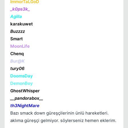
ImmorTaLGoD
_k0ps3k_
Agilla
karakuwet
Buzzzz
Smart
MoonLife
Chenq
Kapat
Bur@K
tury06
DoomsDay
DemonBoy
GhostWhisper
__pandorabox__
th3NightMare
Bazı smack down güreşçilerinin ünlü hareketleri.
Kapat
aklıma güreşçi gelmiyor. söylerseniz hemen eklerim.