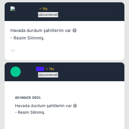
Advance
⭐ 18y
17 yil once
(düzenlendi)
#16
Havada durdum şahitlerim var 😄
- Resim Silinmiş.
Tatanga
OP
⭐ 19y
T
17 yil once
(düzenlendi)
#17
Havada durdum şahitlerim var 😄
- Resim Silinmiş.