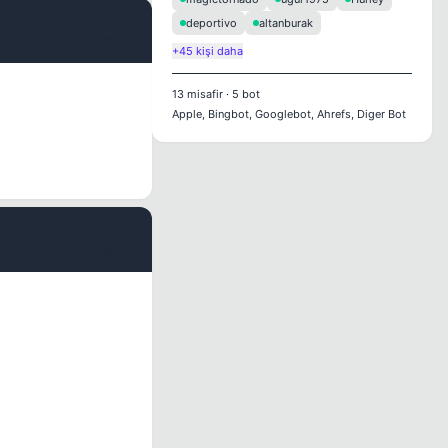
deportivo
altanburak
#3
+45 kişi daha
13
misafir
·
5
bot
Apple, Bingbot, Googlebot, Ahrefs, Diger Bot
#4