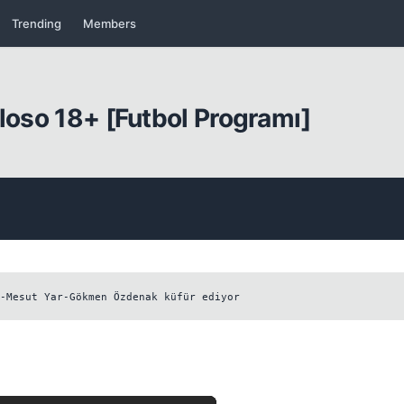
Trending
Members
lloso 18+ [Futbol Programı]
Kapat
-Mesut Yar-Gökmen Özdenak küfür ediyor