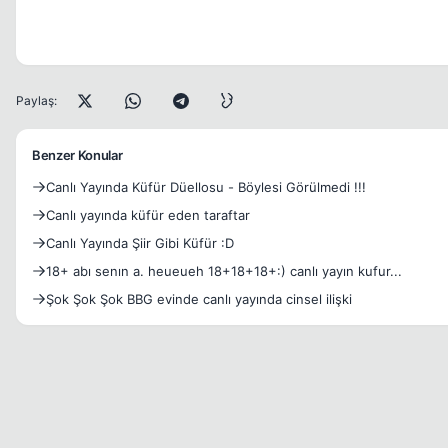
Paylaş:
Benzer Konular
Canlı Yayında Küfür Düellosu - Böylesi Görülmedi !!!
Canlı yayında küfür eden taraftar
Canlı Yayında Şiir Gibi Küfür :D
18+ abı senın a. heueueh 18+18+18+:) canlı yayın kufur...
Şok Şok Şok BBG evinde canlı yayında cinsel ilişki