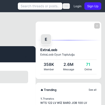
Login
Sign Up
TR
E
ExtraLoob
ExtraLoob Oyun Topluluğu
#1
358K
2.6M
71
Member
Message
Online
🔥 Trending
See all
1.
Thanatos
WTS 122 LV WİZ BARD JOB 100 LV