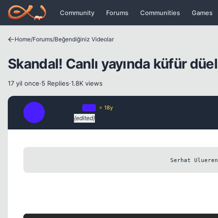
Icerige atla
Community
Forums
Communities
Games
Home
/
Forums
/
Beğendiğiniz Videolar
Skandal! Canlı yayında küfür düe
17 yil once
·
5 Replies
·
1.8K views
Fre3sTyLe
OP
⭐ 18y
F
17 yil once
(edited)
Serhat Ulueren