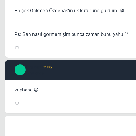
En çok Gökmen Özdenak'ın ilk küfürüne güldüm. 😁
Ps: Ben nasıl görmemişim bunca zaman bunu yahu ^^
Tatanga
⭐ 19y
T
17 yil once
zuahaha 😄