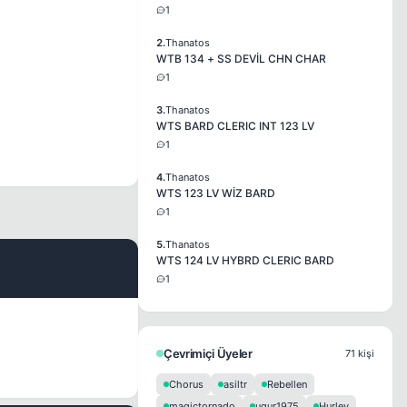
1
2.
Thanatos
WTB 134 + SS DEVİL CHN CHAR
1
3.
Thanatos
WTS BARD CLERIC INT 123 LV
1
4.
Thanatos
WTS 123 LV WİZ BARD
1
5.
Thanatos
WTS 124 LV HYBRD CLERIC BARD
#2
1
Çevrimiçi Üyeler
71 kişi
Chorus
asiltr
Rebellen
magictornado
ugur1975
Hurley