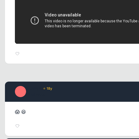
ironEyE
⭐ 18y
I
17 yil once
😱 😆