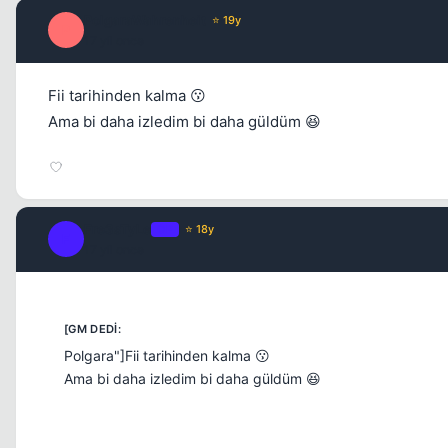
PolgaraWahrenheit
⭐ 19y
P
17 yil once
Fii tarihinden kalma 😗
Ama bi daha izledim bi daha güldüm 😆
Fre3sTyLe
OP
⭐ 18y
F
17 yil once
Polgara"]Fii tarihinden kalma 😗
Ama bi daha izledim bi daha güldüm 😆