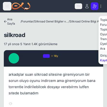
Icerige atla
TR
Ana
Topl
/
Forumlar
/
Silkroad Genel Bilgiler ve Update Bilgileri
/
Silkroad Online Bilgi Arşivi
Sayfa
Foru
Topl
Kapat
silkroad
Oyun
Tren
Üyel
17 yil once
·
5 Yanıt
·
1.4K görüntüleme
Ara
sevenkaan88
Giriş
OP
⭐ 18y
S
Kayı
17 yil once
#1
arkadşlar suan silkroad sitesine giremiyorum bir
sorun oluyo oyunu indircem ama giremiyorum bana
Kapat
torrentle indirilebilcek dosyayı verebılrmı lutfen
sıtede bulamadım