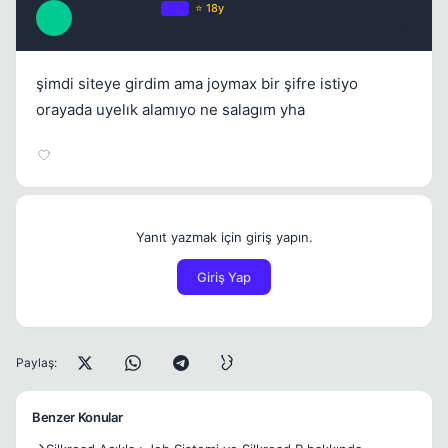
sevenkaan88
OP
⭐ 18y
S
17 yil once
#5
şimdi siteye girdim ama joymax bir şifre istiyo
orayada uyelık alamıyo ne salagım yha
Yanıt yazmak için giriş yapın.
Giriş Yap
Paylaş:
Benzer Konular