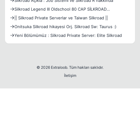
Silkroad Açıkla : Job Sistemi ve Silkroad R hakkında
Silkroad Legend III Oldschool 80 CAP SİLKROAD
[NOSTALGİA]
|| Silkroad Private Serverlar ve Taiwan Silkroad ||
Onitsuka Silkroad hikayesi Orj. Silkroad Sw: Taurus :)
Yeni Bölümümüz : Silkroad Private Server: Elite Silkroad
© 2026 Extraloob. Tüm hakları saklıdır.
İletişim