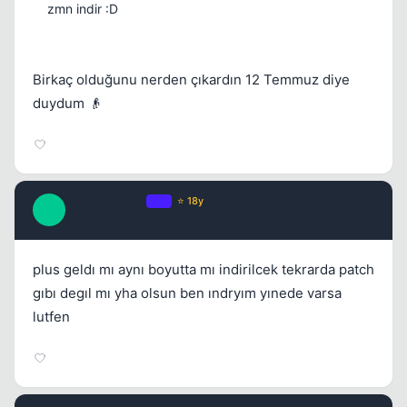
zmn indir :D
Birkaç olduğunu nerden çıkardın 12 Temmuz diye
duydum 👴
sevenkaan88
OP
⭐ 18y
S
17 yil once
#4
plus geldı mı aynı boyutta mı indirilcek tekrarda patch
gıbı degıl mı yha olsun ben ındryım yınede varsa
lutfen