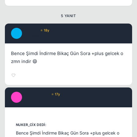
5 YANIT
Metover
⭐ 18y
M
17 yil once
#2
Bence Şimdi İndirme Bikaç Gün Sora +plus gelcek o
zmn indir 😄
ImmorTaLGoD
⭐ 17y
I
17 yil once
#3
Bence Şimdi İndirme Bikaç Gün Sora +plus gelcek o