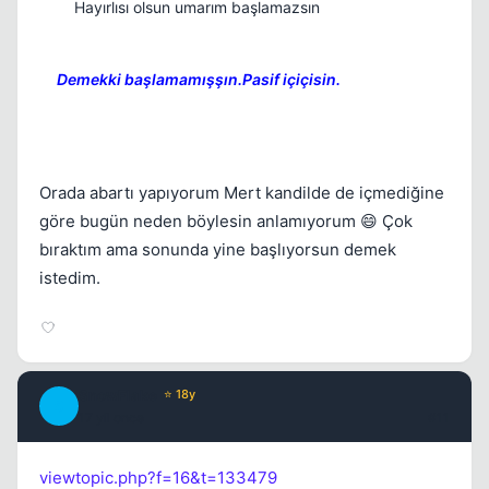
Hayırlısı olsun umarım başlamazsın
Demekki başlamamışşın.Pasif içiçisin.
Orada abartı yapıyorum Mert kandilde de içmediğine
göre bugün neden böylesin anlamıyorum 😄 Çok
bıraktım ama sonunda yine başlıyorsun demek
istedim.
SnowFlake
⭐ 18y
S
17 yil once
#11
viewtopic.php?f=16&t=133479