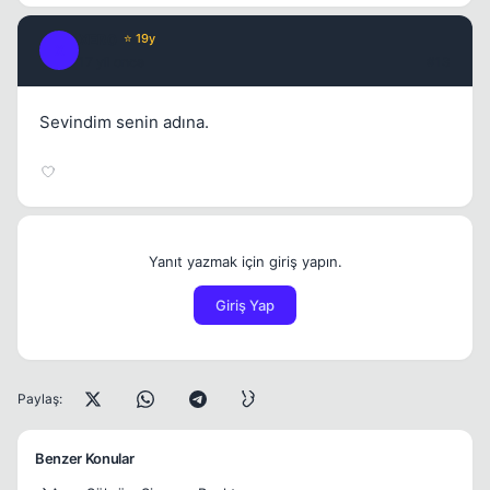
XER0
⭐ 19y
X
17 yil once
#13
Sevindim senin adına.
Yanıt yazmak için giriş yapın.
Giriş Yap
Paylaş:
Benzer Konular