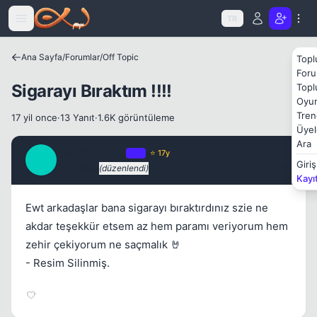
Icerige atla
TR
Ana Sayfa
/
Forumlar
/
Off Topic
Topl
Foru
Sigarayı Bıraktım !!!!
Topl
Oyun
Tren
17 yil once
·
13 Yanıt
·
1.6K görüntüleme
Üyel
Ara
_AnTiPaTicK_
OP
⭐ 17y
_
Giriş
17 yil once
(düzenlendi)
#1
Kayı
Ewt arkadaşlar bana sigarayı bıraktırdınız szie ne
akdar teşekkür etsem az hem paramı veriyorum hem
zehir çekiyorum ne saçmalık 🤘
- Resim Silinmiş.
Kapat