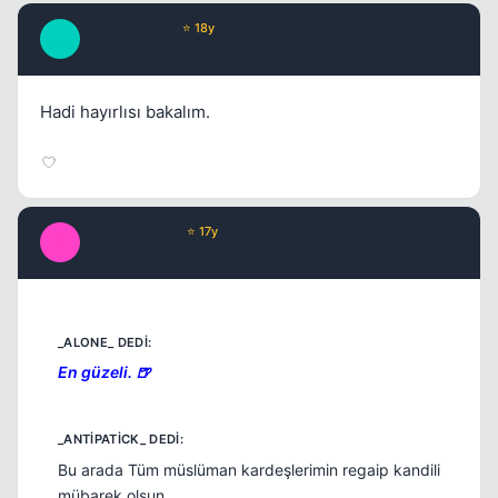
AnatoliaFire1
⭐ 18y
A
17 yil once
#4
Hadi hayırlısı bakalım.
Kapat
ImmorTaLGoD
⭐ 17y
I
17 yil once
#5
Kapat
En güzeli. 🍺
Bu arada Tüm müslüman kardeşlerimin regaip kandili
mübarek olsun...