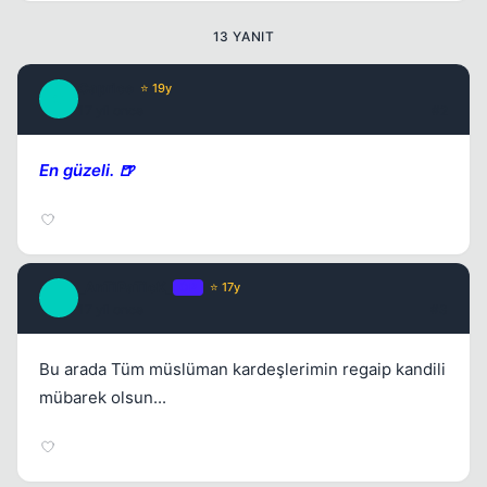
13 YANIT
Caprice
⭐ 19y
C
17 yil once
#2
En güzeli. 🍺
Kapat
_AnTiPaTicK_
OP
⭐ 17y
_
17 yil once
#3
Bu arada Tüm müslüman kardeşlerimin regaip kandili
mübarek olsun...