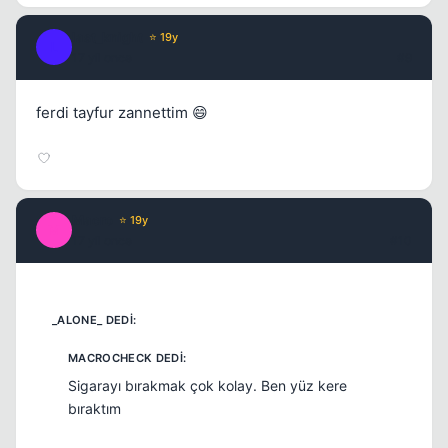
last_knight
⭐ 19y
L
17 yil once
#9
ferdi tayfur zannettim 😄
Macro
⭐ 19y
M
17 yil once
#10
Sigarayı bırakmak çok kolay. Ben yüz kere
bıraktım