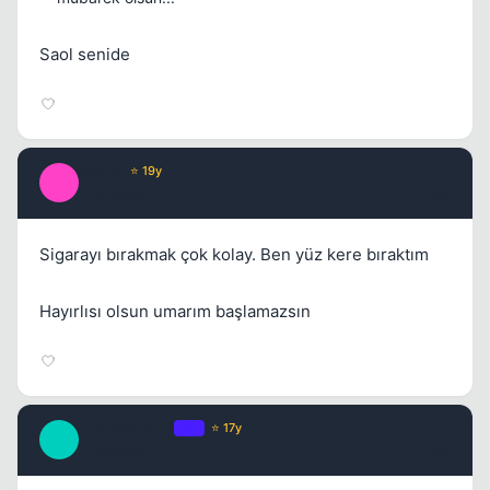
Saol senide
Macro
⭐ 19y
M
17 yil once
#6
Sigarayı bırakmak çok kolay. Ben yüz kere bıraktım
Hayırlısı olsun umarım başlamazsın
_AnTiPaTicK_
OP
⭐ 17y
_
17 yil once
#7