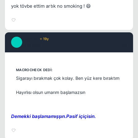
yok tövbe ettim artık no smoking ! 😄
Caprice
⭐ 19y
C
17 yil once
#8
Sigarayı bırakmak çok kolay. Ben yüz kere bıraktım
Hayırlısı olsun umarım başlamazsın
Demekki başlamamışşın.Pasif içiçisin.