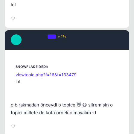
lol
_AnTiPaTicK_
OP
⭐ 17y
_
17 yil once
#12
viewtopic.php?f=16&t=133479
lol
o bırakmadan önceydi o topice 👋 😄 silremisin o
topici millete de kötü örnek olmayalım :d