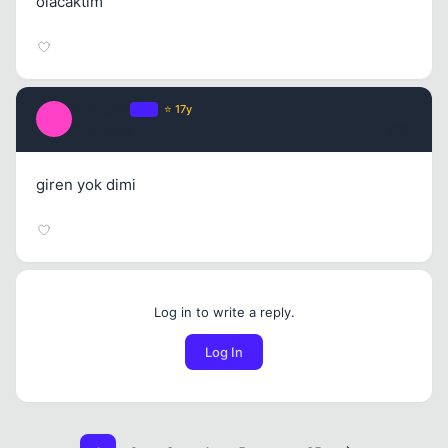
olacaktım
FaR_CRY
OP
⭐ 17y
F
17 yil once
#20
giren yok dimi
Log in to write a reply.
Log In