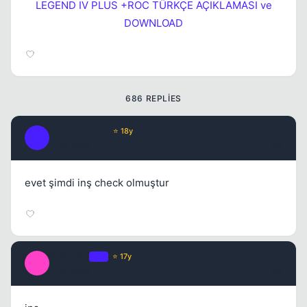
LEGEND IV PLUS +ROC TÜRKÇE AÇIKLAMASI ve
DOWNLOAD
Kapat
686 REPLIES
HollowDalton
⭐ 18y
H
17 yil once
#2
evet şimdi inş check olmuştur
FaR_CRY
OP
⭐ 17y
F
17 yil once
#3