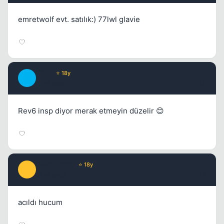
emretwolf evt. satılık:) 77lwl glavie
Truth
⭐ 18y
T
17 yil once
#13
Rev6 insp diyor merak etmeyin düzelir 😊
DeViLofKiSs
⭐ 18y
D
17 yil once
#14
acıldı hucum