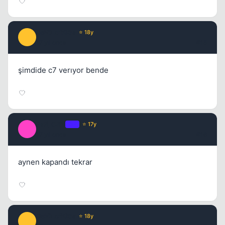
DeViLofKiSs
⭐ 18y
D
17 yil once
#15
şimdide c7 verıyor bende
FaR_CRY
OP
⭐ 17y
F
17 yil once
#16
aynen kapandı tekrar
DeViLofKiSs
⭐ 18y
D