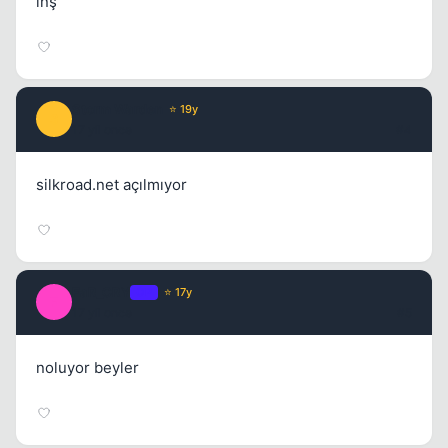
inş
Storm Warden
⭐ 19y
S
17 yil once
#4
silkroad.net açılmıyor
FaR_CRY
OP
⭐ 17y
F
17 yil once
#5
noluyor beyler