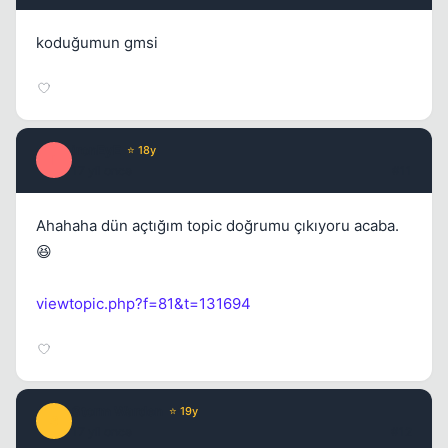
koduğumun gmsi
ironEyE
⭐ 18y
I
17 yil once
#11
Ahahaha dün açtığım topic doğrumu çıkıyoru acaba.
😆
viewtopic.php?f=81&t=131694
Storm Warden
⭐ 19y
S
17 yil once
#12