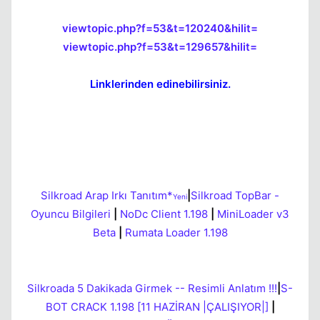
viewtopic.php?f=53&t=120240&hilit=
viewtopic.php?f=53&t=129657&hilit=
Kapat
Linklerinden edinebilirsiniz.
Silkroad Arap Irkı Tanıtım*
|
Silkroad TopBar -
Yeni
Oyuncu Bilgileri
|
NoDc Client 1.198
|
MiniLoader v3
Kapat
Beta
|
Rumata Loader 1.198
Silkroada 5 Dakikada Girmek -- Resimli Anlatım !!!
|
S-
BOT CRACK 1.198 [11 HAZİRAN |ÇALIŞIYOR|]
|