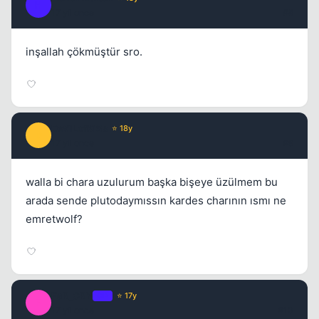
H
17 yil once
#8
inşallah çökmüştür sro.
DeViLofKiSs
⭐ 18y
D
17 yil once
#9
walla bi chara uzulurum başka bişeye üzülmem bu
arada sende plutodaymıssın kardes charının ısmı ne
emretwolf?
FaR_CRY
OP
⭐ 17y
F
17 yil once
#10