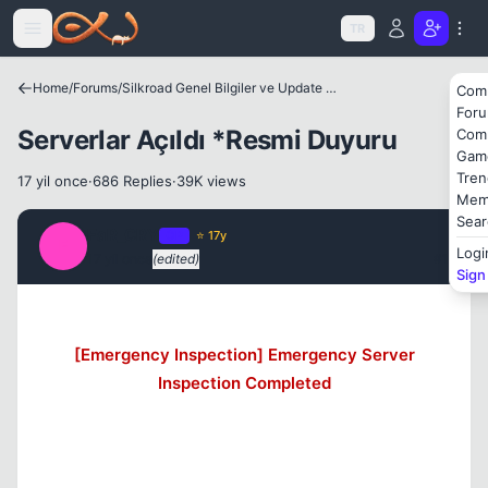
Icerige atla
TR
Home
/
Forums
/
Silkroad Genel Bilgiler ve Update Bilgileri
Com
For
Serverlar Açıldı *Resmi Duyuru
Com
Gam
Kapat
Tren
17 yil once
·
686 Replies
·
39K views
Mem
Sear
FaR_CRY
OP
⭐ 17y
F
Logi
17 yil once
(edited)
#1
Sign
[Emergency Inspection] Emergency Server
Kapat
Inspection Completed