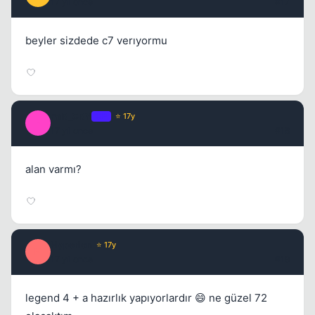
17 yil once
#17
beyler sizdede c7 verıyormu
FaR_CRY
OP
⭐ 17y
F
17 yil once
#18
alan varmı?
Hyperion
⭐ 17y
H
17 yil once
#19
legend 4 + a hazırlık yapıyorlardır 😄 ne güzel 72