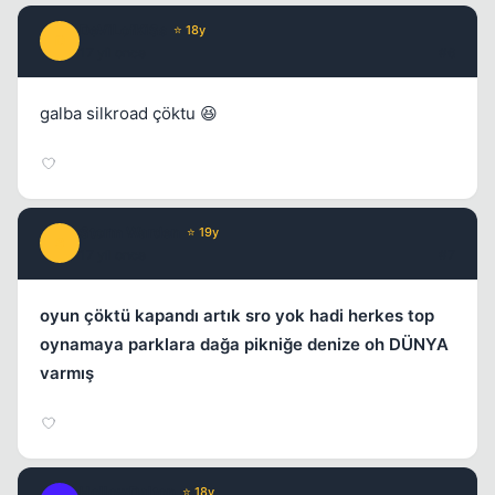
DeViLofKiSs
⭐ 18y
D
17 yil once
#6
galba silkroad çöktu 😆
Storm Warden
⭐ 19y
S
17 yil once
#7
oyun çöktü kapandı artık sro yok hadi herkes top
oynamaya parklara dağa pikniğe denize oh DÜNYA
varmış
HollowDalton
⭐ 18y