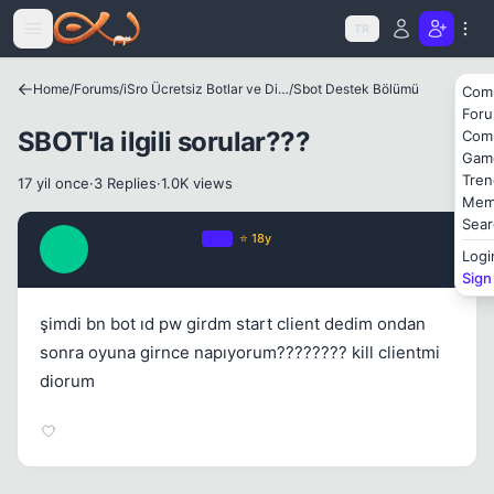
Icerige atla
TR
Home
/
Forums
/
iSro Ücretsiz Botlar ve Diğer Programlar
/
Sbot Destek Bölümü
Com
For
Kapat
SBOT'la ilgili sorular???
Com
Gam
Tren
17 yil once
·
3 Replies
·
1.0K views
Mem
Sear
NeverTooLate
OP
⭐ 18y
N
Logi
17 yil once
#1
Sign
şimdi bn bot ıd pw girdm start client dedim ondan
sonra oyuna girnce napıyorum???????? kill clientmi
diorum