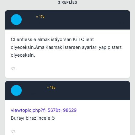
3 REPLIES
Turk__
⭐ 17y
T
17 yil once
#2
Clientless e almak istiyorsan Kill Client
diyeceksin.Ama Kasmak istersen ayarları yapıp start
diyeceksin.
JawBreaker
⭐ 18y
J
17 yil once
#3
viewtopic.php?f=567&t=98629
Burayı biraz incele.☕