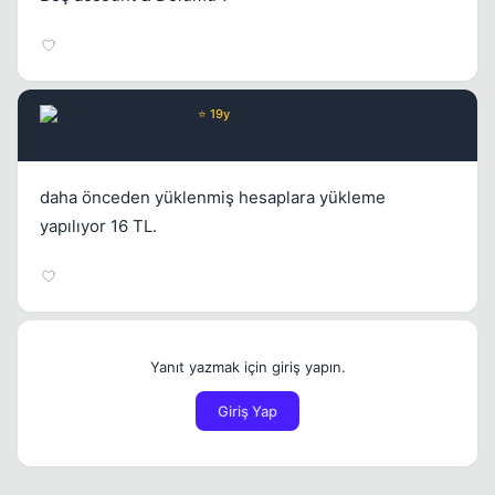
Chorus
Yönetici
⭐ 19y
17 yil once
#4
daha önceden yüklenmiş hesaplara yükleme
yapılıyor 16 TL.
Yanıt yazmak için giriş yapın.
Giriş Yap