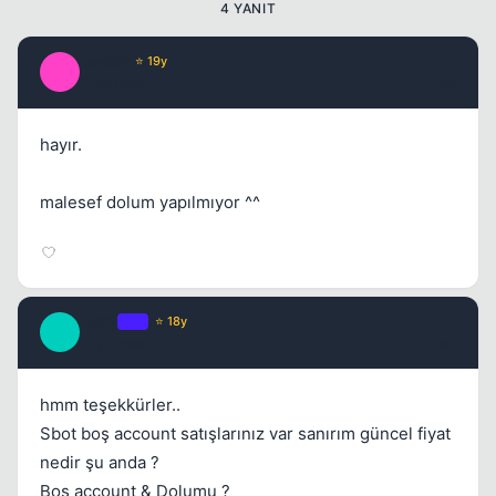
4 YANIT
Leader
⭐ 19y
L
17 yil once
#2
hayır.
malesef dolum yapılmıyor ^^
Terry
OP
⭐ 18y
T
17 yil once
#3
hmm teşekkürler..
Sbot boş account satışlarınız var sanırım güncel fiyat
nedir şu anda ?
Boş account & Dolumu ?