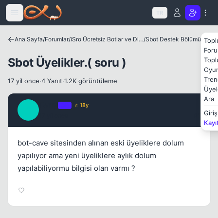
Kapat
Icerige atla
TR
Ana Sayfa
/
Forumlar
/
iSro Ücretsiz Botlar ve Diğer Programlar
/
Sbot Destek Bölümü
Topl
Foru
Sbot Üyelikler.( soru )
Topl
Oyun
Tren
17 yil once
·
4 Yanıt
·
1.2K görüntüleme
Üyel
Ara
Kapat
Terry
OP
⭐ 18y
T
Giriş
17 yil once
#1
Kayı
bot-cave sitesinden alınan eski üyeliklere dolum
yapılıyor ama yeni üyeliklere aylık dolum
yapılabiliyormu bilgisi olan varmı ?