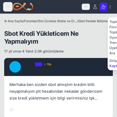
Icerige atla
Kapat
TR
Ana Sayfa
/
Forumlar
/
iSro Ücretsiz Botlar ve Diğer Programlar
/
Sbot Destek Bölümü
Topl
Foru
Sbot Kredi Yükleticem Ne
Topl
Oyun
Yapmalıyım
Tren
Üyel
Kapat
17 yil once
·
4 Yanıt
·
2.0K görüntüleme
Ara
Giriş
debber
OP
⭐ 19y
Kayı
D
17 yil once
#1
Merhaba ben sizden sbot almıştım kredim bitti
neyapmalıyım ptt hesabından nekadar göndericem
size kredi yükletmem için bilgi verirmisiniz tşk...