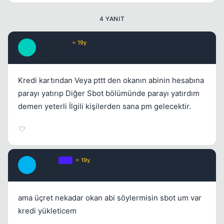
4 YANIT
fener1907
⭐ 19y
F
17 yil once
#2
Kredi kartından Veya pttt den okanın abinin hesabına
parayı yatırıp Diğer Sbot bölümünde parayı yatırdım
demen yeterli İlgili kişilerden sana pm gelecektir.
debber
OP
⭐ 19y
D
17 yil once
#3
ama üçret nekadar okan abi söylermisin sbot um var
kredi yükleticem