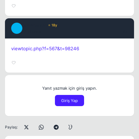
JawBreaker
⭐ 18y
J
17 yil once
#4
viewtopic.php?f=567&t=98246
Yanıt yazmak için giriş yapın.
Giriş Yap
Paylaş: