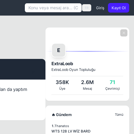
Giriş
Kayıt Ol
TR
E
ExtraLoob
ExtraLoob Oyun Topluluğu
#1
358K
2.6M
71
dan da yaptım
Üye
Mesaj
Çevrimiçi
🔥 Gündem
Tümü
1.
Thanatos
WTS 128 LV WİZ BARD