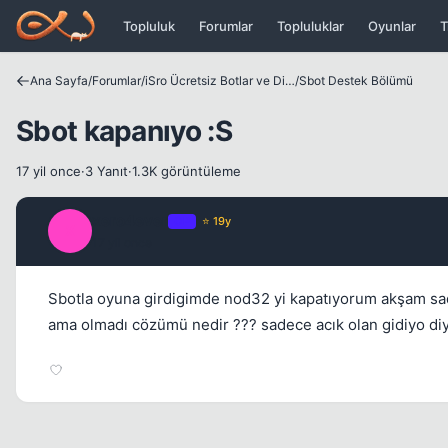
Icerige atla
Topluluk
Forumlar
Topluluklar
Oyunlar
T
Ana Sayfa
/
Forumlar
/
iSro Ücretsiz Botlar ve Diğer Programlar
/
Sbot Destek Bölümü
Sbot kapanıyo :S
17 yil once
·
3 Yanıt
·
1.3K görüntüleme
xero4ever
OP
⭐ 19y
X
17 yil once
Sbotla oyuna girdigimde nod32 yi kapatıyorum akşam sadec
ama olmadı cözümü nedir ??? sadece acık olan gidiyo diye