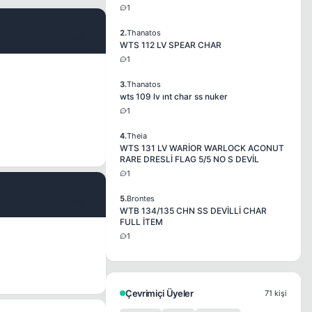
1
2.
Thanatos
#2
WTS 112 LV SPEAR CHAR
1
3.
Thanatos
wts 109 lv ınt char ss nuker
1
4.
Theia
WTS 131 LV WARİOR WARLOCK ACONUT
RARE DRESLİ FLAG 5/5 NO S DEVİL
1
5.
Brontes
#3
WTB 134/135 CHN SS DEVİLLİ CHAR
FULL İTEM
1
Çevrimiçi Üyeler
71 kişi