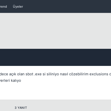
rend
Üyeler
Kapat
e açık olan sbot .exe si siliniyo nasıl cözebilirim exclusions 
rleri kalıyo
Kapat
3 YANIT