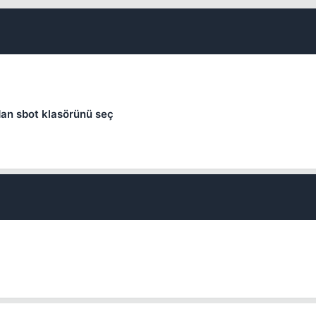
dan sbot klasörünü seç
💎
Mevcut reputation puanın
-
Bounty miktarı