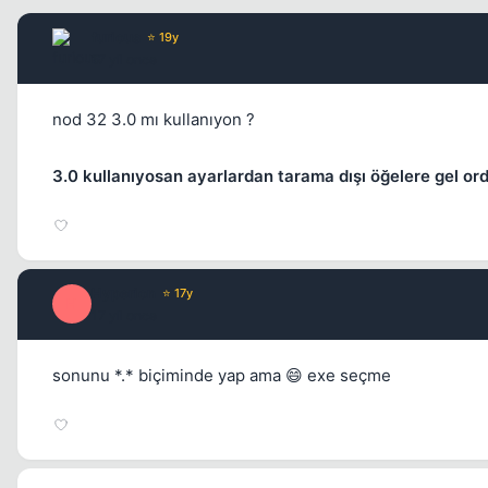
furious
⭐ 19y
17 yil once
nod 32 3.0 mı kullanıyon ?
3.0 kullanıyosan ayarlardan tarama dışı öğelere gel or
Hyperion
⭐ 17y
H
17 yil once
sonunu *.* biçiminde yap ama 😄 exe seçme