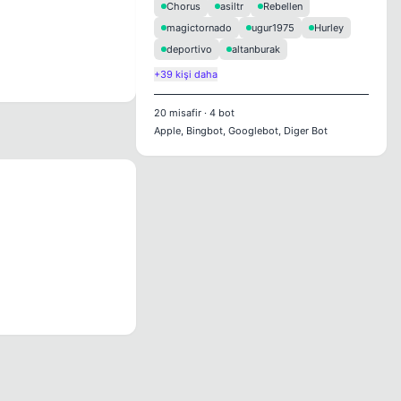
Chorus
asiltr
Rebellen
magictornado
ugur1975
Hurley
deportivo
altanburak
+39 kişi daha
20
misafir
·
4
bot
Apple, Bingbot, Googlebot, Diger Bot