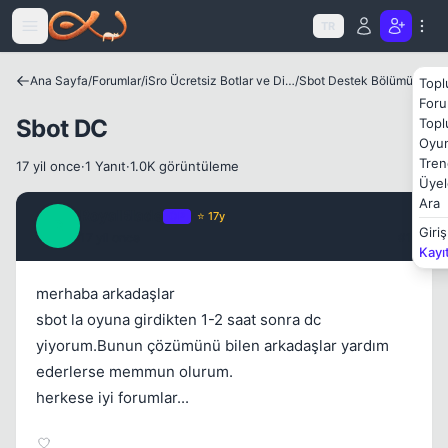
Icerige atla
TR
Ana Sayfa
/
Forumlar
/
iSro Ücretsiz Botlar ve Diğer Programlar
/
Sbot Destek Bölümü
Topl
Foru
Sbot DC
Topl
Oyun
Tren
17 yil once
·
1 Yanıt
·
1.0K görüntüleme
Üyel
Ara
RoyalBlade
OP
⭐ 17y
R
Giriş
17 yil once
#1
Kayı
merhaba arkadaşlar
sbot la oyuna girdikten 1-2 saat sonra dc
yiyorum.Bunun çözümünü bilen arkadaşlar yardım
ederlerse memmun olurum.
herkese iyi forumlar...