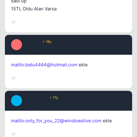
saol up
15TL Oldu Alan Varsa
Deja-Vuy
⭐ 18y
D
17 yil once
#4
mailto:
batu4464@hotmail.com
ekle
AlperenAdas
⭐ 17y
A
17 yil once
#5
mailto:
only_for_you_22@windowslive.com
ekle