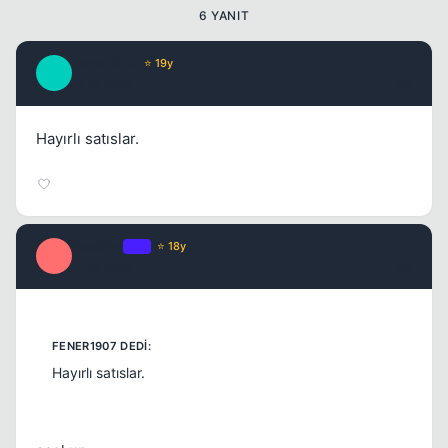
6 YANIT
fener1907
⭐ 19y
F
17 yil once
#2
Hayırlı satıslar.
NeoSky
OP
⭐ 18y
N
17 yil once
#3
Hayırlı satıslar.