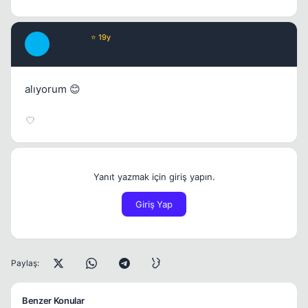
ReViVaL
⭐ 19y
R
17 yil once
#6
alıyorum 😊
Yanıt yazmak için giriş yapın.
Giriş Yap
Paylaş:
Benzer Konular