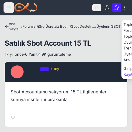
Icerige atla
TR
Ana
Topl
/
Forumlar
/
iSro Ücretsiz Botlar ve Diğer Programlar
/
Sbot Destek Bölümü
/
Üyelerin SBOT Satış Alanı
Sayfa
Foru
Topl
Satılık Sbot Account 15 TL
Oyun
Tren
Kapat
Üyel
17 yil once
·
6 Yanıt
·
1.9K görüntüleme
Ara
NeoSky
Giriş
OP
⭐ 18y
N
Kayı
17 yil once
#1
Sbot Accountumu satıyorum 15 TL ilgilenenler
konuya msnlerini bıraksınlar
Kapat