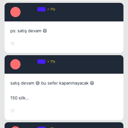
Hyperion
OP
⭐ 17y
H
17 yil once
#11
ps: satış devam 😄
Hyperion
OP
⭐ 17y
H
17 yil once
#12
satış devam 😄 bu sefer kapanmayacak 😄
150 silk...