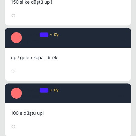
150 silke düştü up !
Hyperion
OP
⭐ 17y
H
17 yil once
#9
up ! gelen kapar direk
Hyperion
OP
⭐ 17y
H
17 yil once
#10
100 e düştü up!