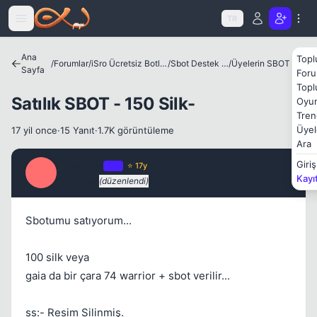
Kapat
Icerige atla
TR
Ana
Topl
/
Forumlar
/
iSro Ücretsiz Botlar ve Diğer Programlar
/
Sbot Destek Bölümü
/
Üyelerin SBOT Satış Alanı
Sayfa
Foru
Topl
Satılık SBOT - 150 Silk-
Oyun
Tren
Üyel
17 yil once
·
15 Yanıt
·
1.7K görüntüleme
Kapat
Ara
Hyperion
Giriş
OP
⭐ 17y
H
Kayı
17 yil once
(düzenlendi)
#1
Sbotumu satıyorum...
100 silk veya
gaia da bir çara 74 warrior + sbot verilir...
Kapat
ss:- Resim Silinmiş.