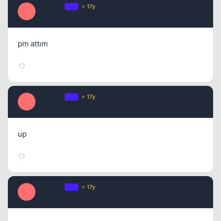
Hyperion
OP
⭐ 17y
H
17 yil once
#6
pm attım
Hyperion
OP
⭐ 17y
H
17 yil once
#7
up
Hyperion
OP
⭐ 17y
H
17 yil once
#8