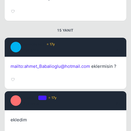
15 YANIT
ahmetbabali
⭐ 17y
A
Kapat
17 yil once
#2
mailto:
ahmet_Babalioglu@hotmail.com
eklermisin ?
Hyperion
OP
⭐ 17y
H
Kapat
17 yil once
#3
ekledim