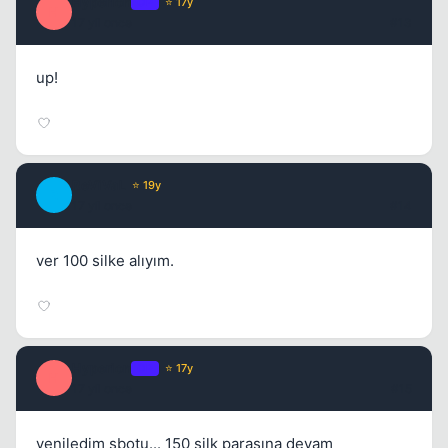
Hyperion
OP
⭐ 17y
H
17 yil once
#13
up!
ReViVaL
⭐ 19y
R
17 yil once
#14
ver 100 silke alıyım.
Hyperion
OP
⭐ 17y
H
17 yil once
#15
yeniledim sbotu... 150 silk parasına devam