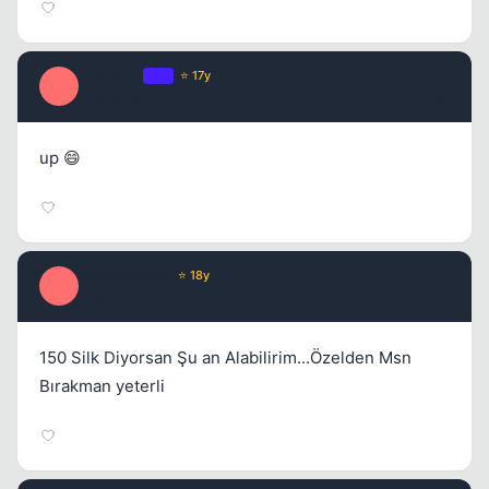
Hyperion
OP
⭐ 17y
H
Kapat
17 yil once
#4
up 😄
NightMare54
⭐ 18y
N
17 yil once
#5
150 Silk Diyorsan Şu an Alabilirim...Özelden Msn
Bırakman yeterli