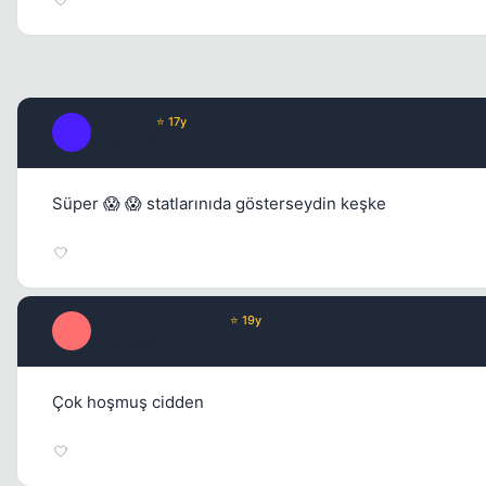
Impossy
⭐ 17y
I
17 yil once
Süper 😱 😱 statlarınıda gösterseydin keşke
PolgaraWahrenheit
⭐ 19y
P
17 yil once
Çok hoşmuş cidden