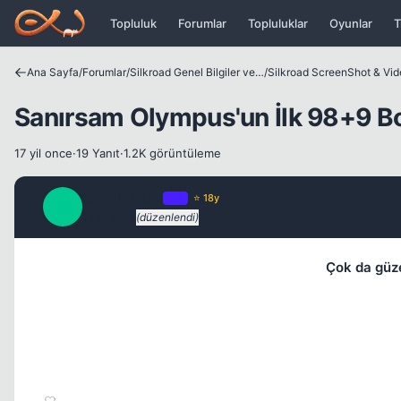
Icerige atla
Topluluk
Forumlar
Topluluklar
Oyunlar
T
Ana Sayfa
/
Forumlar
/
Silkroad Genel Bilgiler ve Update Bilgileri
/
Silkroad ScreenShot & Vi
Sanırsam Olympus'un İlk 98+9 
17 yil once
·
19 Yanıt
·
1.2K görüntüleme
GARMONSU
OP
⭐ 18y
G
17 yil once
(düzenlendi)
Çok da güze