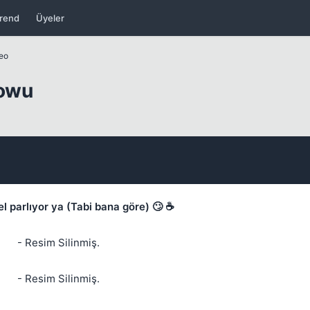
rend
Üyeler
deo
Kapat
Bowu
l parlıyor ya (Tabi bana göre) 🙄 ☕
Kapat
- Resim Silinmiş.
- Resim Silinmiş.