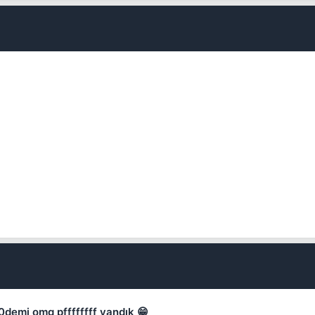
Kapat
Kapat
demi omg pffffffff yandık 😁