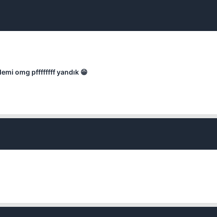
Kapat
mi omg pffffffff yandık 😁
Kapat