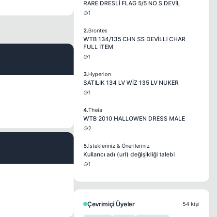
RARE DRESLİ FLAG 5/5 NO S DEVİL
1
2.
Brontes
WTB 134/135 CHN SS DEVİLLİ CHAR
FULL İTEM
1
#2
3.
Hyperion
SATILIK 134 LV WİZ 135 LV NUKER
1
4.
Theia
WTB 2010 HALLOWEN DRESS MALE
2
5.
İstekleriniz & Önerileriniz
#3
Kullancı adı (url) değişikliği talebi
1
Çevrimiçi Üyeler
54 kişi