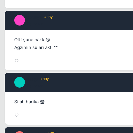
Brooklyn
⭐ 18y
B
17 yil once
Offf şuna bakk 😄
Ağzımın suları aktı ^^
Mirage
⭐ 19y
M
17 yil once
Silah harika 😱