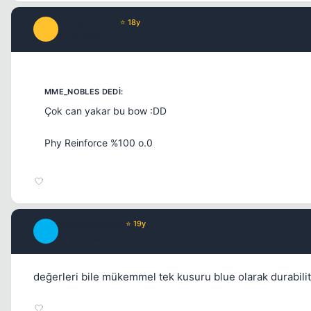
infusserabLe
⭐ 18y
I
17 yil once
Çok can yakar bu bow :DD
Phy Reinforce %100 o.0
DangerWalker
⭐ 19y
D
17 yil once
değerleri bile mükemmel tek kusuru blue olarak durabilit