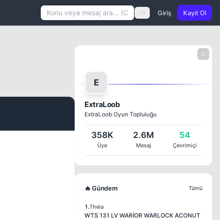
Giriş
Kayıt Ol
TR
E
ExtraLoob
ExtraLoob Oyun Topluluğu
#1
358K
2.6M
54
Üye
Mesaj
Çevrimiçi
🔥 Gündem
Tümü
1.
Theia
WTS 131 LV WARİOR WARLOCK ACONUT