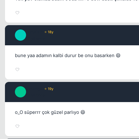
Junkie *
⭐ 18y
J
17 yil once
bune yaa adamın kalbi durur be onu basarken 😄
Tatanga
⭐ 19y
T
17 yil once
o_O süperrr çok güzel parlıyo 😄