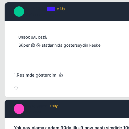
GARMONSU
OP
⭐ 18y
G
17 yil once
Süper 😱 😱 statlarınıda gösterseydin keşke
1.Resimde gösterdim. 👍
HeartLess*X
⭐ 19y
H
17 yil once
Yok yav olamaz adam 90da ilk+9 bow bastı şimdide 100