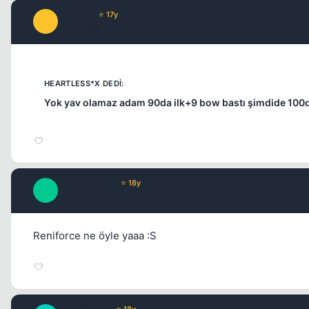
Still Life
⭐ 17y
S
17 yil once
Yok yav olamaz adam 90da ilk+9 bow bastı şimdide 100de
ShapeShifter
⭐ 18y
S
17 yil once
Reniforce ne öyle yaaa :S