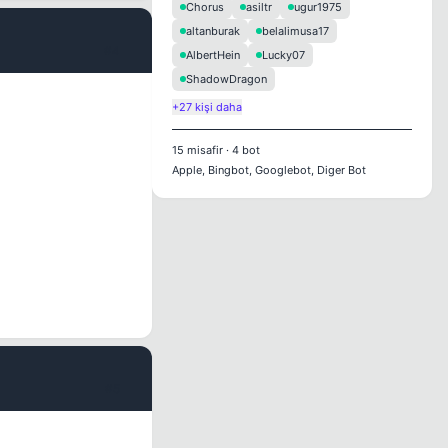
Chorus
asiltr
ugur1975
altanburak
belalimusa17
#4
AlbertHein
Lucky07
ShadowDragon
+27 kişi daha
15
misafir
·
4
bot
Apple, Bingbot, Googlebot, Diger Bot
#5