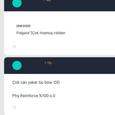
_MaGiCiNe_
⭐ 18y
_
17 yil once
Polgara"]Çok hoşmuş cidden
MMe_Nobles
⭐ 17y
M
17 yil once
Çok can yakar bu bow :DD
Phy Reinforce %100 o.0