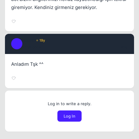
giremiyor. Kendiniz girmeniz gerekiyor.
Buura
⭐ 19y
B
17 yil once
#10
Anladım Tşk ^^
Log in to write a reply.
Log In