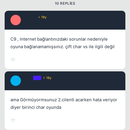
10 REPLIES
Xanthos
⭐ 19y
X
17 yil once
#2
C9 , internet bağlantınızdaki sorunlar nedeniyle
oyuna bağlanamamışsınız. çift char vs ile ilgili değil
Kapat
Lewen
OP
⭐ 18y
L
17 yil once
#3
ama Görmüyormsunuz 2.cilenti acarken hata veriyor
diyer birinci char oyunda
Kapat