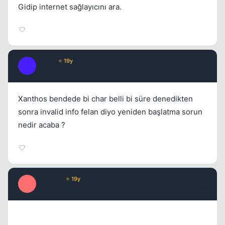
Gidip internet sağlayıcını ara.
Buura
⭐ 19y
B
17 yil once
#8
Xanthos bendede bi char belli bi süre denedikten
sonra invalid info felan diyo yeniden başlatma sorun
nedir acaba ?
Xanthos
⭐ 19y
X
17 yil once
#9