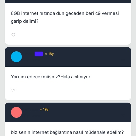
8GB internet hızında dun geceden beri c9 vermesi
garip deilmi?
Lewen
OP
⭐ 18y
L
17 yil once
#6
Yardım edecekmiisniz?Hala acılmıyor.
Xanthos
⭐ 19y
X
17 yil once
#7
biz senin internet bağlantına nasıl müdehale edelim?