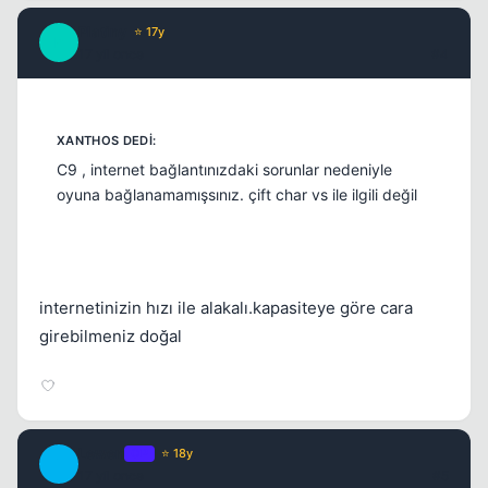
Platiny
⭐ 17y
P
17 yil once
#4
C9 , internet bağlantınızdaki sorunlar nedeniyle
oyuna bağlanamamışsınız. çift char vs ile ilgili değil
internetinizin hızı ile alakalı.kapasiteye göre cara
girebilmeniz doğal
Lewen
OP
⭐ 18y
L
17 yil once
#5