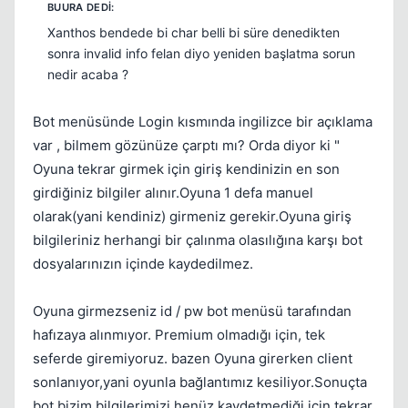
Xanthos bendede bi char belli bi süre denedikten
sonra invalid info felan diyo yeniden başlatma sorun
nedir acaba ?
Bot menüsünde Login kısmında ingilizce bir açıklama
var , bilmem gözünüze çarptı mı? Orda diyor ki "
Oyuna tekrar girmek için giriş kendinizin en son
girdiğiniz bilgiler alınır.Oyuna 1 defa manuel
olarak(yani kendiniz) girmeniz gerekir.Oyuna giriş
bilgileriniz herhangi bir çalınma olasılığına karşı bot
dosyalarınızın içinde kaydedilmez.
Oyuna girmezseniz id / pw bot menüsü tarafından
hafızaya alınmıyor. Premium olmadığı için, tek
seferde giremiyoruz. bazen Oyuna girerken client
sonlanıyor,yani oyunla bağlantımız kesiliyor.Sonuçta
bot bizim bilgilerimizi henüz kaydetmediği için tekrar