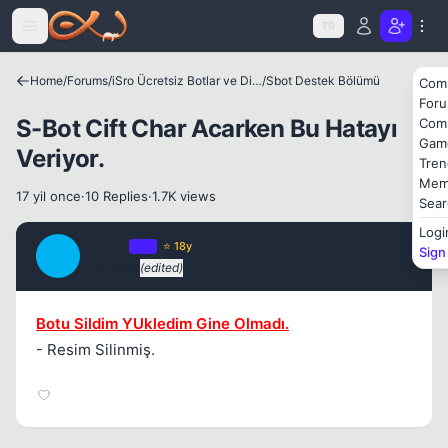
Icerige atla
TR
Kapat
Home
/
Forums
/
iSro Ücretsiz Botlar ve Diğer Programlar
/
Sbot Destek Bölümü
Com
For
S-Bot Cift Char Acarken Bu Hatayı
Com
Gam
Veriyor.
Tren
Mem
17 yil once
·
10 Replies
·
1.7K views
Sear
Logi
Lewen
OP
⭐ 18y
Sign
L
17 yil once
(edited)
#1
Botu Sildim YUkledim Gine Olmadı.
- Resim Silinmiş.