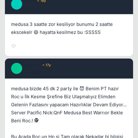
araf52
⭐ 18y
A
17 yil once
#15
medusa 3 saatte zor kesiliyor bunumu 2 saatte
ekscekelr 😄 hayatta kesilmez bu :SSSSS
M.Yilmaz
⭐ 17y
M
17 yil once
#16
medusa bizde 45 dk 2 party ile 😈 Benim PT hazır
Roc u İlk Kesme Şrefine Biz Ulaşmalıyız Elimden
Gelenin Fazlasını yapacam Hazırlıklar Devam Ediyor...
Server Pacific Nick:QnF Medusa Best Warrıor Bekle
Beni Roc.! 🕵️
Bu Arada Roc un Hp si Tam olarak Nekadar bi bilgisi