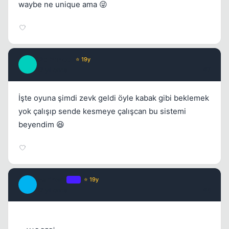
waybe ne unique ama 😜
Old School
⭐ 19y
O
17 yil once
#7
İşte oyuna şimdi zevk geldi öyle kabak gibi beklemek
yok çalışıp sende kesmeye çalışcan bu sistemi
Kapat
beyendim 😆
Marinero
OP
⭐ 19y
M
17 yil once
#8