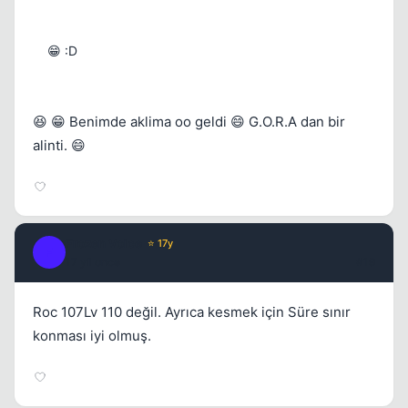
😁 :D
😆 😁 Benimde aklima oo geldi 😄 G.O.R.A dan bir
alinti. 😄
Frozen Voice
⭐ 17y
F
17 yil once
#19
Roc 107Lv 110 değil. Ayrıca kesmek için Süre sınır
konması iyi olmuş.