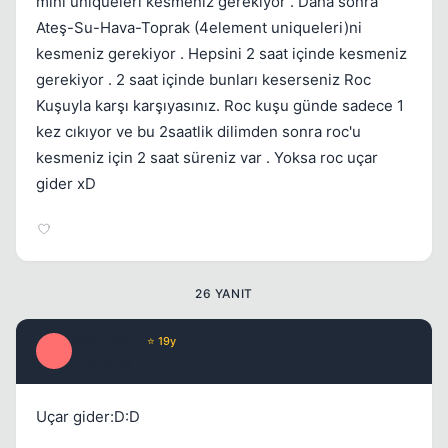
mini uniqueleri kesmeniz gerekiyor . Daha sonra
Ateş-Su-Hava-Toprak (4element uniqueleri)ni
kesmeniz gerekiyor . Hepsini 2 saat içinde kesmeniz
gerekiyor . 2 saat içinde bunları keserseniz Roc
Kapat
Kuşuyla karşı karşıyasınız. Roc kuşu günde sadece 1
kez cıkıyor ve bu 2saatlik dilimden sonra roc'u
kesmeniz için 2 saat süreniz var . Yoksa roc uçar
gider xD
26 YANIT
Misproject
⭐ 19y
M
17 yil once
#2
Uçar gider:D:D