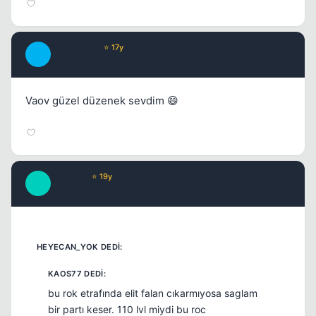
PowerRust
⭐ 17y
P
17 yil once
#12
Vaov güzel düzenek sevdim 😄
MicroEx
⭐ 19y
M
17 yil once
#13
bu rok etrafında elit falan cıkarmıyosa saglam
bir partı keser. 110 lvl miydi bu roc