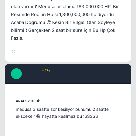
olan varmı ❓ Medusa ortalama 183.000.000 HP. Bir
Resimde Roc un Hp si 1,300,000,000 hp diyordu
Acaba Dogrumu 🤔 Kesin Bir Bilgisi Olan Söyleye
bilirmi ❗ Gerçekten 2 saat bir süre için Bu Hp Çok
Fazla.
M.Yilmaz
⭐ 17y
M
17 yil once
#17
medusa 3 saatte zor kesiliyor bunumu 2 saatte
ekscekelr 😄 hayatta kesilmez bu :SSSSS