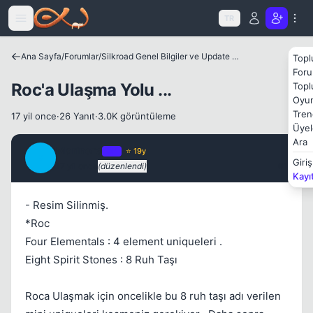
Icerige atla
TR
Kapat
Ana Sayfa
/
Forumlar
/
Silkroad Genel Bilgiler ve Update Bilgileri
Topl
Foru
Roc'a Ulaşma Yolu ...
Topl
Oyun
Tren
17 yil once
·
26 Yanıt
·
3.0K görüntüleme
Üyel
Ara
Marinero
OP
⭐ 19y
M
Giriş
17 yil once
(düzenlendi)
#1
Kayı
- Resim Silinmiş.
*Roc
Four Elementals : 4 element uniqueleri .
Eight Spirit Stones : 8 Ruh Taşı
Roca Ulaşmak için oncelikle bu 8 ruh taşı adı verilen