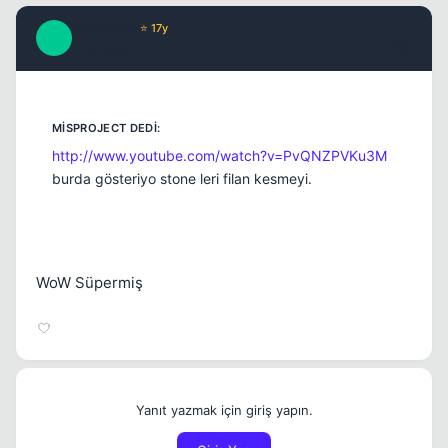
cezakolix
⭐ 17y
C
17 yil once
#20
http://www.youtube.com/watch?v=PvQNZPVKu3M
burda gösteriyo stone leri filan kesmeyi.
WoW Süpermiş
Yanıt yazmak için giriş yapın.