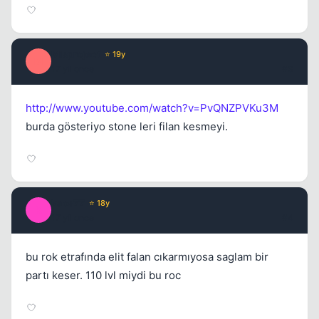
Misproject
⭐ 19y
M
17 yil once
#3
Kapat
http://www.youtube.com/watch?v=PvQNZPVKu3M
burda gösteriyo stone leri filan kesmeyi.
kaos77
⭐ 18y
K
17 yil once
#4
bu rok etrafında elit falan cıkarmıyosa saglam bir
partı keser. 110 lvl miydi bu roc