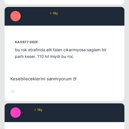
Optimus Prime
⭐ 18y
O
17 yil once
#5
Kapat
bu rok etrafında elit falan cıkarmıyosa saglam bir
partı keser. 110 lvl miydi bu roc
Kesebileceklerini sanmıyorum 🍺
Kapat
exotic
⭐ 18y
E
17 yil once
#6