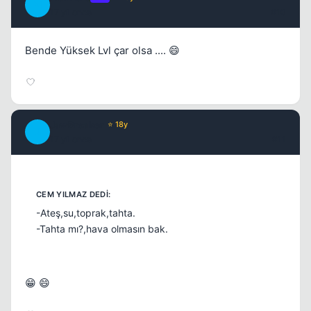
M
17 yil once
#10
Bende Yüksek Lvl çar olsa .... 😄
JawBreaker
⭐ 18y
J
17 yil once
#11
-Ateş,su,toprak,tahta.
-Tahta mı?,hava olmasın bak.
😁 😄