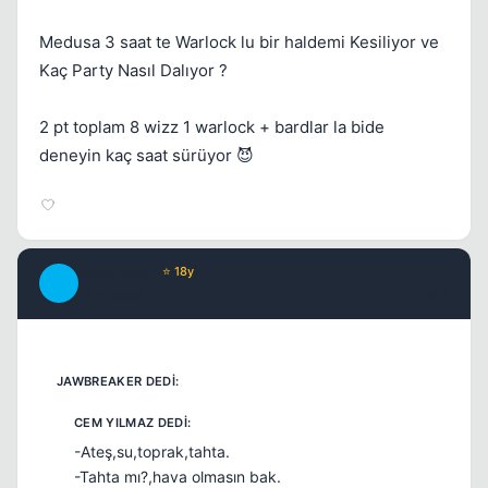
Medusa 3 saat te Warlock lu bir haldemi Kesiliyor ve
Kaç Party Nasıl Dalıyor ?
2 pt toplam 8 wizz 1 warlock + bardlar la bide
deneyin kaç saat sürüyor 😈
Continuum
⭐ 18y
C
17 yil once
#18
-Ateş,su,toprak,tahta.
-Tahta mı?,hava olmasın bak.