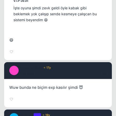
İşte oyuna şimdi zevk geldi öyle kabak gibi
beklemek yok çalışıp sende kesmeye çalışcan bu
sistemi beyendim 😆
😄
ImmorTaLGoD
⭐ 17y
I
17 yil once
#9
Wuw bunda ne biçim exp kasılır şimdi 😈
Marinero
OP
⭐ 19y