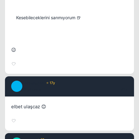
Kesebileceklerini sanmıyorum 🍺
😉
chipshajen
⭐ 17y
C
17 yil once
#14
elbet ulaşcaz 😊