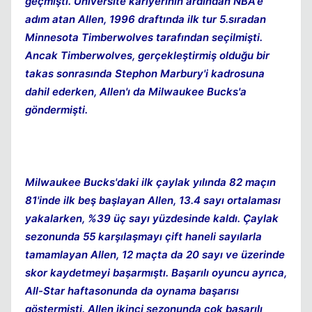
geçmişti. Üniversite kariyerinin ardından NBA'e
adım atan Allen, 1996 draftında ilk tur 5.sıradan
Minnesota Timberwolves tarafından seçilmişti.
Ancak Timberwolves, gerçekleştirmiş olduğu bir
takas sonrasında Stephon Marbury'i kadrosuna
dahil ederken, Allen'ı da Milwaukee Bucks'a
göndermişti.
Milwaukee Bucks'daki ilk çaylak yılında 82 maçın
81'inde ilk beş başlayan Allen, 13.4 sayı ortalaması
yakalarken, %39 üç sayı yüzdesinde kaldı. Çaylak
sezonunda 55 karşılaşmayı çift haneli sayılarla
tamamlayan Allen, 12 maçta da 20 sayı ve üzerinde
skor kaydetmeyi başarmıştı. Başarılı oyuncu ayrıca,
All-Star haftasonunda da oynama başarısı
göstermişti. Allen ikinci sezonunda çok başarılı