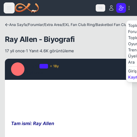
Icerige atla
TR
Ana Sayfa
/
Forumlar
/
Extra Area
/
EXL Fan Club Ring
/
Basketbol Fan Club
Topl
Foru
Ray Allen - Biyografi
Topl
Oyun
Tren
17 yil once
·
1 Yanıt
·
4.6K görüntüleme
Üyel
Ara
Milano
OP
⭐ 18y
M
Giriş
17 yil once
#1
Kayı
Tam ismi: Ray Allen