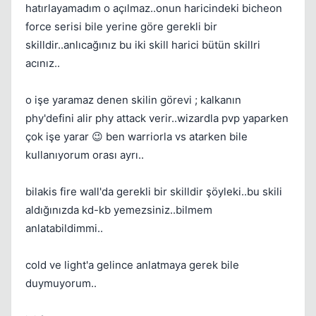
hatırlayamadım o açılmaz..onun haricindeki bicheon
force serisi bile yerine göre gerekli bir
skilldir..anlıcağınız bu iki skill harici bütün skillri
acınız..
o işe yaramaz denen skilin görevi ; kalkanın
phy'defini alir phy attack verir..wizardla pvp yaparken
çok işe yarar 😉 ben warriorla vs atarken bile
kullanıyorum orası ayrı..
bilakis fire wall'da gerekli bir skilldir şöyleki..bu skili
aldığınızda kd-kb yemezsiniz..bilmem
anlatabildimmi..
cold ve light'a gelince anlatmaya gerek bile
duymuyorum..