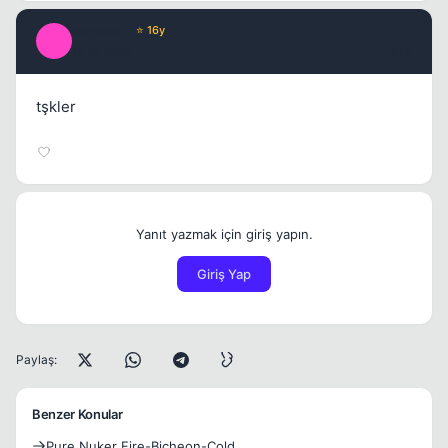
escdewil
⭐ 16y
E
15 yil once
#13
tşkler
Yanıt yazmak için giriş yapın.
Giriş Yap
Paylaş:
Benzer Konular
Pure Nuker Fire-Bicheon-Cold