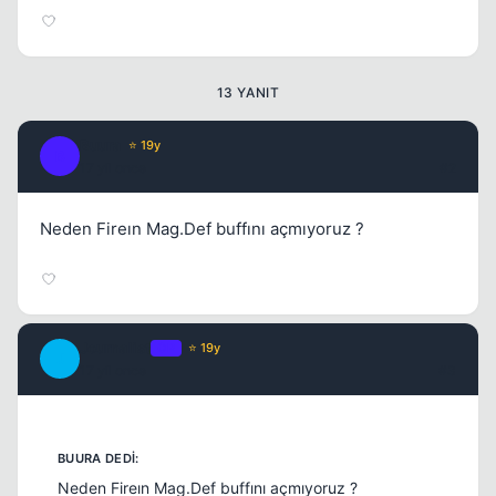
13 YANIT
Buura
⭐ 19y
B
17 yil once
#2
Neden Fireın Mag.Def buffını açmıyoruz ?
Journalist
OP
⭐ 19y
J
17 yil once
#3
Neden Fireın Mag.Def buffını açmıyoruz ?