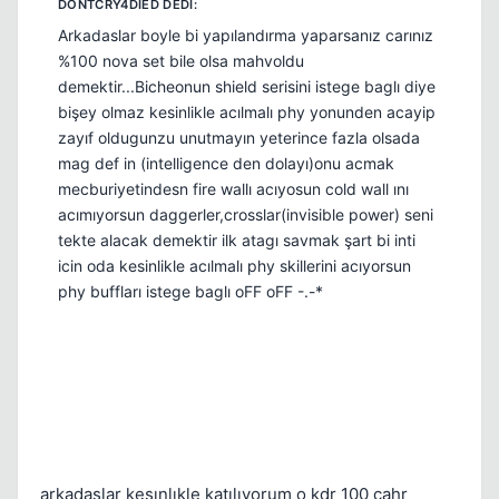
Arkadaslar boyle bi yapılandırma yaparsanız carınız
%100 nova set bile olsa mahvoldu
demektir...Bicheonun shield serisini istege baglı diye
bişey olmaz kesinlikle acılmalı phy yonunden acayip
zayıf oldugunzu unutmayın yeterince fazla olsada
mag def in (intelligence den dolayı)onu acmak
mecburiyetindesn fire wallı acıyosun cold wall ını
acımıyorsun daggerler,crosslar(invisible power) seni
tekte alacak demektir ilk atagı savmak şart bi inti
icin oda kesinlikle acılmalı phy skillerini acıyorsun
phy buffları istege baglı oFF oFF -.-*
arkadaslar kesınlıkle katılıyorum o kdr 100 cahr