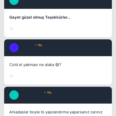
M
17 yil once
#5
Gayet güzel olmuş Teşekkürler...
Creative
⭐ 19y
Kapat
C
16 yil once
#6
Cold el yakması ne alaka 😄?
DontCry4DieD
⭐ 19y
D
16 yil once
#7
Arkadaslar boyle bi yapılandırma yaparsanız carınız