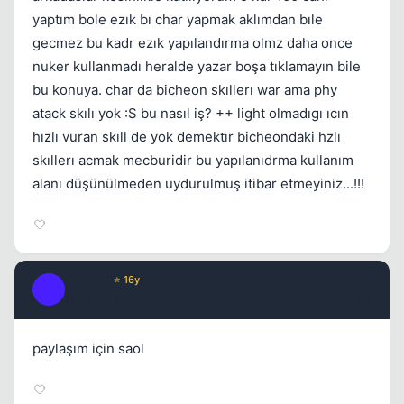
yaptım bole ezık bı char yapmak aklımdan bıle
gecmez bu kadr ezık yapılandırma olmz daha once
nuker kullanmadı heralde yazar boşa tıklamayın bile
bu konuya. char da bicheon skıllerı war ama phy
atack skılı yok :S bu nasıl iş? ++ light olmadıgı ıcın
hızlı vuran skıll de yok demektır bicheondaki hzlı
skıllerı acmak mecburidir bu yapılanıdrma kullanım
alanı düşünülmeden uydurulmuş itibar etmeyiniz...!!!
alicooo
⭐ 16y
A
16 yil once
#9
paylaşım için saol