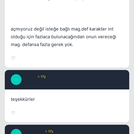
Kapat
açmıyoruz değil isteğe bağlı mag.def karakter int
olduğu için fazlaca bulunacağından onun vereceği
mag. defansa fazla gerek yok.
weqale
⭐ 17y
Kapat
W
17 yil once
#4
teşekkürler
msoylu782
⭐ 17y
Kapat