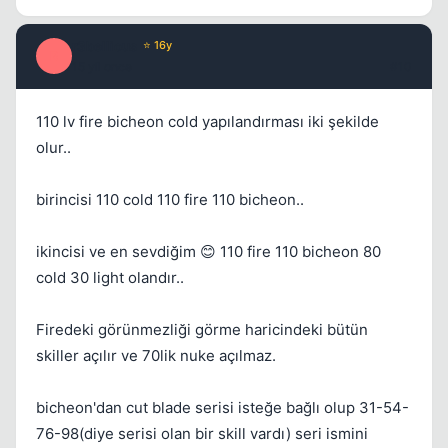
r3bellious
⭐ 16y
R
15 yil once
#10
110 lv fire bicheon cold yapılandırması iki şekilde
olur..
birincisi 110 cold 110 fire 110 bicheon..
ikincisi ve en sevdiğim 😊 110 fire 110 bicheon 80
cold 30 light olandır..
Firedeki görünmezliği görme haricindeki bütün
skiller açılır ve 70lik nuke açılmaz.
bicheon'dan cut blade serisi isteğe bağlı olup 31-54-
76-98(diye serisi olan bir skill vardı) seri ismini