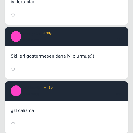
iyi forumlar
Marilyn06
⭐ 16y
M
15 yil once
#11
Skilleri göstermesen daha iyi olurmuş:))
nebilem33
⭐ 16y
N
15 yil once
#12
gzl calısma