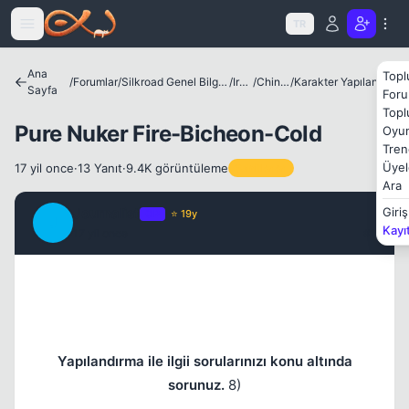
Icerige atla
Kapat
TR
Ana
Topl
/
Forumlar
/
Silkroad Genel Bilgiler ve Update Bilgileri
/
Irklar
/
Chinese
/
Karakter Yapılandırmaları
Sayfa
Foru
Topl
Pure Nuker Fire-Bicheon-Cold
Oyun
Tren
Üyel
17 yil once
·
13 Yanıt
·
9.4K görüntüleme
Sabitlenen
Ara
Journalist
Giriş
OP
⭐ 19y
J
Kayı
17 yil once
#1
Yapılandırma ile ilgii sorularınızı konu altında
sorunuz.
8)