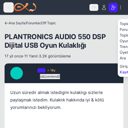
Icerige atla
TR
Ana Sayfa
/
Forumlar
/
Off Topic
Topl
Foru
PLANTRONICS AUDIO 550 DSP
Topl
Oyun
Kapat
Dijital USB Oyun Kulaklığı
Tren
Üyel
17 yil once
·
11 Yanıt
·
3.2K görüntüleme
Ara
Giriş
Infinity
OP
⭐ 18y
Kayı
I
17 yil once
(düzenlendi)
#1
Uzun süredir almak istedigim kulaklıgı sizlerle
paylaşmak istedim. Kulaklık hakkında iyi & kötü
yorumlarınızı bekliyorum.
Kapat