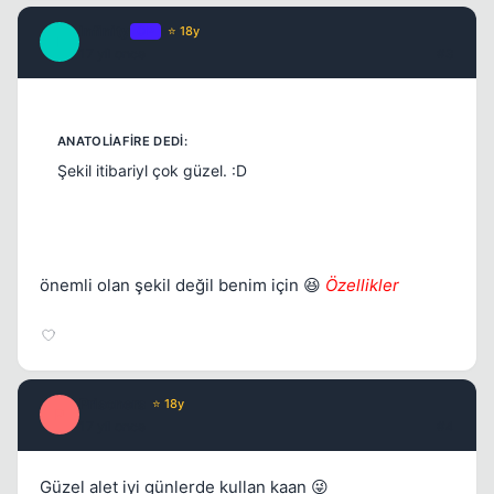
Infinity
OP
⭐ 18y
I
17 yil once
#3
Şekil itibariyl çok güzel. :D
önemli olan şekil değil benim için 😆
Özellikler
Prisoners
⭐ 18y
P
17 yil once
#4
Güzel alet iyi günlerde kullan kaan 😜