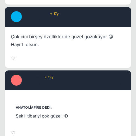
SatanicTurtle
⭐ 17y
S
17 yil once
#7
Çok cici birşey özellikleride güzel gözüküyor 😉
Hayırlı olsun.
Misproject
⭐ 19y
M
17 yil once
#8
Şekil itibariyl çok güzel. :D