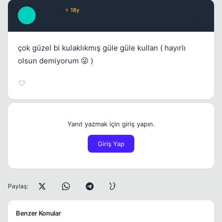
Junkie *
⭐ 18y
J
17 yil once
#11
çok güzel bi kulaklıkmış güle güle kullan ( hayırlı
olsun demiyorum 😜 )
Yanıt yazmak için giriş yapın.
Giriş Yap
Paylaş:
Benzer Konular