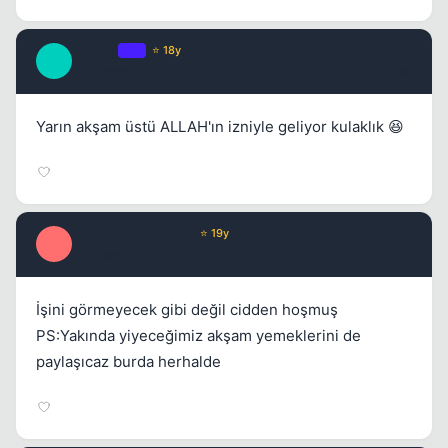
Infinity
OP
⭐ 18y
I
17 yil once
#9
Yarın akşam üstü ALLAH'ın izniyle geliyor kulaklık 😆
PolgaraWahrenheit
⭐ 19y
P
17 yil once
#10
İşini görmeyecek gibi değil cidden hoşmuş
PS:Yakında yiyeceğimiz akşam yemeklerini de
paylaşıcaz burda herhalde