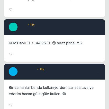
XLaw
⭐ 18y
X
17 yil once
#5
KDV Dahil TL : 144,96 TL 🙄 biraz pahalımı?
Metamorph
⭐ 19y
M
17 yil once
#6
Bir zamanlar bende kullanıyordum,sanada tavsiye
ederim hacım güle güle kullan. 😉