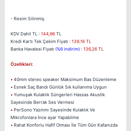
- Resim Silinmiş.
KDV Dahil TL :
144,96
TL
Kapat
Kredi Kartı Tek Çekim Fiyatı :
139,16 TL
Banka Havalesi Fiyatı
(%6 indirim)
:
136,26 TL
Özellikleri:
•
40mm stereo speaker Maksimum Bas Düzenleme
•
Esnek Saç Bandı Günlük Sık kullanıma Uygun
•
Yumuşak Kulaklık Süngerleri Hassas Akustik
Sayesinde Berrak Ses Vermesi
Kapat
•
PerSono Yazılımı Sayesinde Kulaklık Ve
Mikrofonlara İnce ayar Yapabilme
•
Rahat Konforlu Hafif Olması İle Tüm Gün Kafanızda