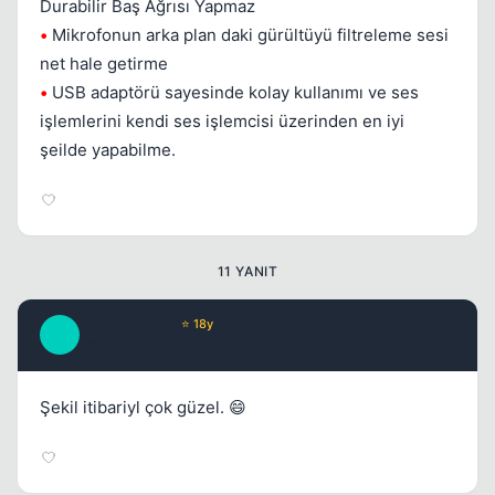
Durabilir Baş Ağrısı Yapmaz
•
Mikrofonun arka plan daki gürültüyü filtreleme sesi
net hale getirme
•
USB adaptörü sayesinde kolay kullanımı ve ses
işlemlerini kendi ses işlemcisi üzerinden en iyi
Kapat
şeilde yapabilme.
11 YANIT
AnatoliaFire1
⭐ 18y
A
17 yil once
#2
Şekil itibariyl çok güzel. 😄