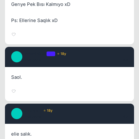
Gerıye Pek Bısı Kalmıyo xD
Ps: Ellerine Saqlık xD
Unreminical
OP
⭐ 18y
U
17 yil once
#6
Saol.
sovalye_f
⭐ 18y
S
17 yil once
#7
elie salık.