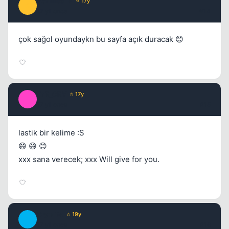
AchillesTR
⭐ 17y
A
17 yil once
#14
çok sağol oyundaykn bu sayfa açık duracak 😊
FaR_CRY
⭐ 17y
F
17 yil once
#15
lastik bir kelime :S
😄 😄 😊
xxx sana verecek; xxx Will give for you.
Cryolite
⭐ 19y
C
17 yil once
#16