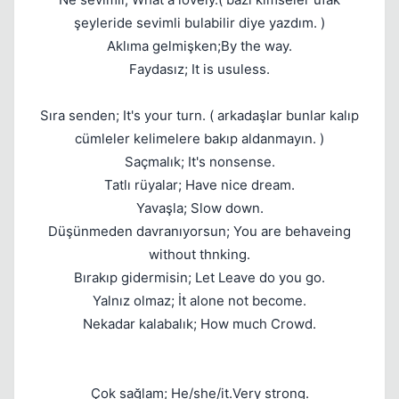
şeyleride sevimli bulabilir diye yazdım. )
Aklıma gelmişken;By the way.
Faydasız; It is usuless.
Sıra senden; It's your turn. ( arkadaşlar bunlar kalıp
cümleler kelimelere bakıp aldanmayın. )
Saçmalık; It's nonsense.
Tatlı rüyalar; Have nice dream.
Yavaşla; Slow down.
Düşünmeden davranıyorsun; You are behaveing
without thnking.
Bırakıp gidermisin; Let Leave do you go.
Yalnız olmaz; İt alone not become.
Nekadar kalabalık; How much Crowd.
Çok sağlam; He/she/it.Very strong.