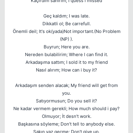
Kaçırdım sanırım; I quess i missed
Kapat
Geç kaldım; I was late.
Dikkatli ol; Be carrefull.
Önemli deil; It's ok(yada)Not important.(No Problem
(NP) ).
Buyrun; Here you are.
Nereden bulabilirim; Where I can find it.
Arkadaşıma sattım; I sold it to my friend
Kapat
Nasıl alırım; How can i buy it?
Arkadaşım senden alacak; My friend will get from
you.
Satıyormusun; Do you sell it?
Ne kadar vermem gerekli; How much should i pay?
Olmuyor; İt desn't work.
Kapat
Başkasına söyleme; Don't tell to anybody else.
Sakın vaz geçme; Don't give up.