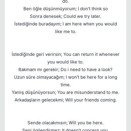
do.
Ben öğle düşünmüyorum; I don't think so
Sonra denesek; Could we try later.
İstediğinde buradayım; I am here when you would
like me to.
İstediğinde geri verirsin; You can return it whenever
you would like to.
Bakmam mı gerekir; Do i need to have a look?
Uzun süre olmayacağım; I won't be here for a long
time.
Yanlış düşünüyorsun; You are misunderstand to me.
Arkadaşların gelecekmi; Will your friends coming.
Sende olacakmısın; Will you be here.
Seni ilgilendirmez; It doesn't concern you.