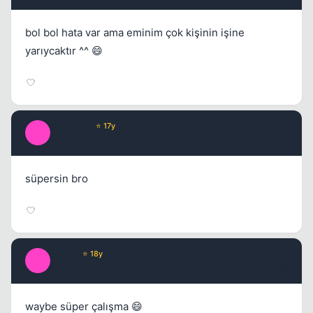
bol bol hata var ama eminim çok kişinin işine
yarıycaktır ^^ 😄
Calamity
⭐ 17y
C
17 yil once
#17
süpersin bro
exotic
⭐ 18y
E
17 yil once
#18
waybe süper çalışma 😄