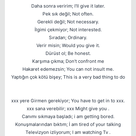
Daha sonra veririm; I'll give it later.
Pek sık değil; Not often.
Gerekli değil; Not necessary.
İlgimi çekmiyor; Not interested.
Kapat
Sıradan; Ordinary.
Verir misin; Would you give it.
Dürüst ol; Be honest.
Karşıma çıkma; Don't confront me
Hakaret edemezsin; You can not insult me.
Yaptığın çok kötü bişey; This is a very bad thing to do
Kapat
xxx yere Girmen gerekiyor; You have to get in to xxx.
xxx sana verebilir; xxx Might give you .
Canımı sıkmaya başladı; i am getting bored.
Konuşmalarından bıktım; İ am tired of your talking
Televizyon izliyorum; I am watching Tv .