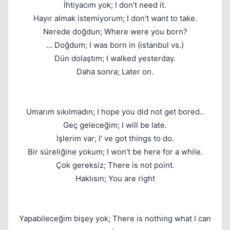
İhtiyacım yok; I don't need it.
Hayır almak istemiyorum; I don't want to take.
Nerede doğdun; Where were you born?
... Doğdum; I was born in (istanbul vs.)
Dün dolaştım; I walked yesterday.
Daha sonra; Later on.
Umarım sıkılmadın; I hope you did not get bored..
Geç geleceğim; I will be late.
İşlerim var; I' ve got things to do.
Bir süreliğine yokum; I won't be here for a while.
Çok gereksiz; There is not point.
Haklısın; You are right
Yapabileceğim bişey yok; There is nothing what I can