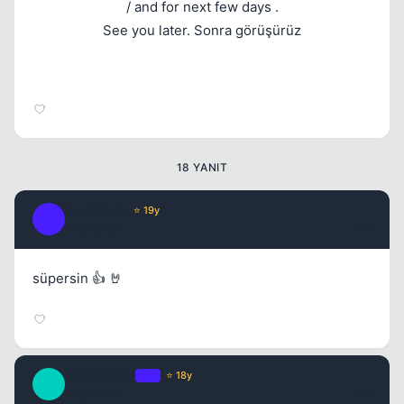
/ and for next few days .
See you later. Sonra görüşürüz
18 YANIT
StormHero
⭐ 19y
S
17 yil once
#2
süpersin 👍 🤘
Unreminical
OP
⭐ 18y
U
17 yil once
#3