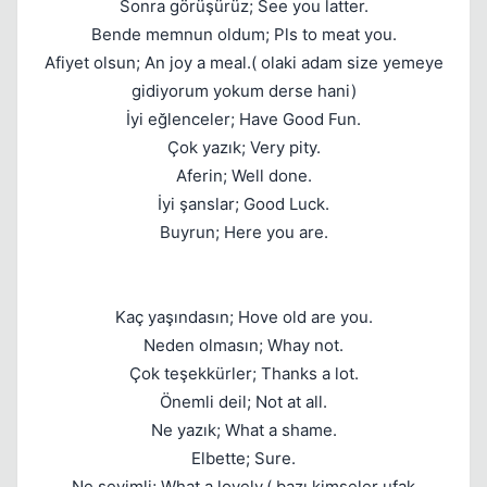
Sonra görüşürüz; See you latter.
Bende memnun oldum; Pls to meat you.
Afiyet olsun; An joy a meal.( olaki adam size yemeye
gidiyorum yokum derse hani)
İyi eğlenceler; Have Good Fun.
Çok yazık; Very pity.
Aferin; Well done.
İyi şanslar; Good Luck.
Buyrun; Here you are.
Kaç yaşındasın; Hove old are you.
Neden olmasın; Whay not.
Çok teşekkürler; Thanks a lot.
Önemli deil; Not at all.
Ne yazık; What a shame.
Elbette; Sure.
Ne sevimli; What a lovely.( bazı kimseler ufak