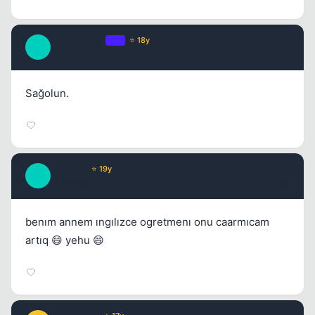
Unreminical
OP
⭐ 18y
U
17 yil once
#12
Sağolun.
MicroEx
⭐ 19y
M
17 yil once
#13
benım annem ıngılızce ogretmenı onu caarmıcam
artıq 😄 yehu 😄