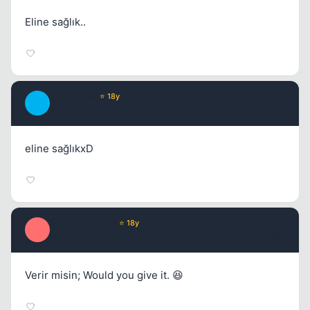
Eline sağlık..
BurdurLee
⭐ 18y
B
17 yil once
#10
eline sağlıkxD
Optimus Prime
⭐ 18y
O
17 yil once
#11
Verir misin; Would you give it. 😆