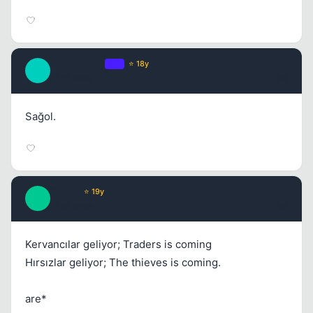
Unreminical
OP
⭐ 18y
U
17 yil once
#8
Sağol.
Sessiz
⭐ 19y
S
17 yil once
#9
Kervancılar geliyor; Traders is coming
Hırsızlar geliyor; The thieves is coming.
are*