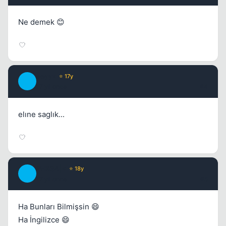
Ne demek 😊
beyyz
⭐ 17y
B
17 yil once
#4
elıne saglık...
PHR34|<
⭐ 18y
P
17 yil once
#5
Ha Bunları Bilmişsin 😄
Ha İngilizce 😄