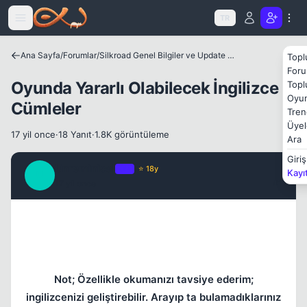
Icerige atla
TR
Ana Sayfa
/
Forumlar
/
Silkroad Genel Bilgiler ve Update Bilgileri
Topl
Foru
Oyunda Yararlı Olabilecek İngilizce
Topl
Oyun
Cümleler
Tren
Üyel
17 yil once
·
18 Yanıt
·
1.8K görüntüleme
Ara
Giriş
Unreminical
OP
⭐ 18y
Kayı
U
17 yil once
#1
Not; Özellikle okumanızı tavsiye ederim;
ingilizcenizi geliştirebilir. Arayıp ta bulamadıklarınız