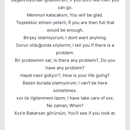
can go.
Memnun kalacaksın; You will be glad.
Teşekkkür etmen yeterli; İf you are then full that
Kapat
would be enough.
Birşey istemiyorum; I dont want anyhing.
Sorun olduğunda söylerim; I tell you if there is a
problem.
Bir problemmi var; Is there any problem?, Do you
have any problem?
Hayat nasıl gidiyor?; How is your life going?
Bazen burada olamıyorum; I can't be here
sometimes.
xxx ile ilgilenmem lazım; I have take care of xxx.
Ne zaman; When?
Kapat
Xxx'e Bakarsan görürsün; You'll see if you look at.