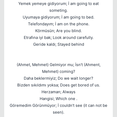
Yemek yemeye gidiyorum; İ am going to eat
Kapat
someting.
Uyumaya gidiyorum; İ am going to bed.
Telefondayım; İ am on the phone.
Körmüsün; Are you blind.
Etrafına iyi bak; Look around carefully.
Geride kaldı; Stayed behind
(Ahmet, Mehmet) Gelmiyor mu; İsn't (Ahment,
Mehmet) coming?
Daha beklermiyiz; Do we wait longer?
Bizden sıkıldımı yoksa; Does get bored of us.
Kapat
Herzaman; Always
Hangisi; Which one .
Göremedim Görünmüyor; İ couldn't see (it can not be
seen).