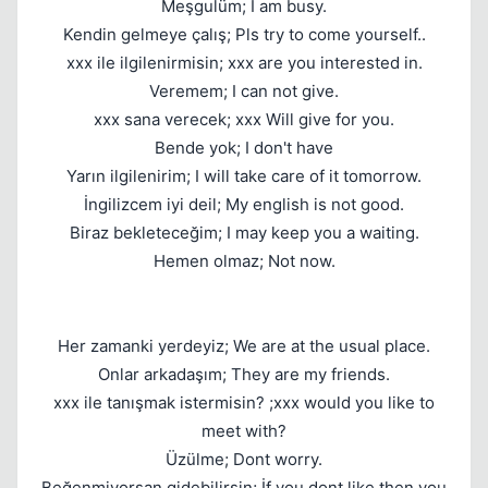
Meşgulüm; I am busy.
Kendin gelmeye çalış; Pls try to come yourself..
xxx ile ilgilenirmisin; xxx are you interested in.
Veremem; I can not give.
xxx sana verecek; xxx Will give for you.
Bende yok; I don't have
Yarın ilgilenirim; I will take care of it tomorrow.
Kapat
İngilizcem iyi deil; My english is not good.
Biraz bekleteceğim; I may keep you a waiting.
Hemen olmaz; Not now.
Her zamanki yerdeyiz; We are at the usual place.
Onlar arkadaşım; They are my friends.
Kapat
xxx ile tanışmak istermisin? ;xxx would you like to
meet with?
Üzülme; Dont worry.
Beğenmiyorsan gidebilirsin; İf you dont like then you