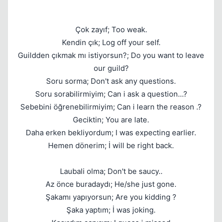
Çok zayıf; Too weak.
Kendin çık; Log off your self.
Kapat
Guildden çıkmak mı istiyorsun?; Do you want to leave
our guild?
Soru sorma; Don't ask any questions.
Soru sorabilirmiyim; Can i ask a question...?
Sebebini öğrenebilirmiyim; Can i learn the reason .?
Geciktin; You are late.
Daha erken bekliyordum; I was expecting earlier.
Kapat
Hemen dönerim; İ will be right back.
Laubali olma; Don't be saucy..
Az önce buradaydı; He/she just gone.
Şakamı yapıyorsun; Are you kidding ?
Şaka yaptım; İ was joking.