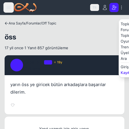
Icerige atla
TR
Ana Sayfa
/
Forumlar
/
Off Topic
Topl
Foru
öss
Topl
Oyun
Tren
17 yil once
·
1 Yanıt
·
857 görüntüleme
Üyel
Ara
CapsLock
OP
⭐ 19y
C
Giriş
17 yil once
#1
Kayı
yarın öss ye giricek bütün arkadaşlara başarılar
dilerim.
Yanıt yazmak için giriş yapın.