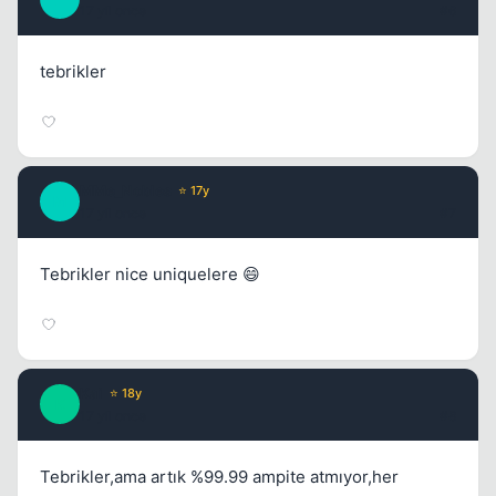
17 yil once
#6
tebrikler
MMe_Nobles
⭐ 17y
M
17 yil once
#7
Tebrikler nice uniquelere 😄
Kai
⭐ 18y
K
17 yil once
#8
Tebrikler,ama artık %99.99 ampite atmıyor,her