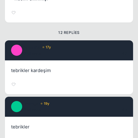
Kapat
12 REPLIES
Calamity
⭐ 17y
C
17 yil once
#2
tebrikler kardeşim
Tatanga
⭐ 19y
T
17 yil once
#3
tebrikler