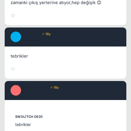
zamanki çıkış yerlerine atıyor,hep değişik 😊
BurdurLee
⭐ 18y
B
17 yil once
#9
tebrikler
Optimus Prime
⭐ 18y
O
17 yil once
#10
tebrikler