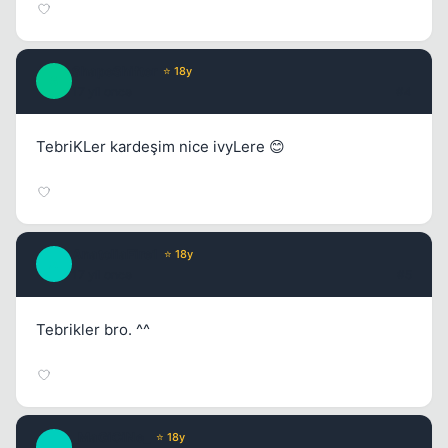
ShapeShifter
⭐ 18y
S
17 yil once
#4
TebriKLer kardeşim nice ivyLere 😊
AnatoliaFire1
⭐ 18y
A
17 yil once
#5
Tebrikler bro. ^^
_MaGiCiNe_
⭐ 18y
_