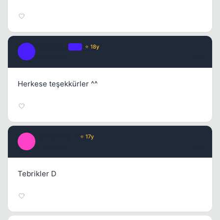
Fre3sTyLe
OP
⭐ 18y
F
17 yil once
#11
Herkese teşekkürler ^^
_SilverLine_2
⭐ 17y
_
17 yil once
#12
Tebrikler D