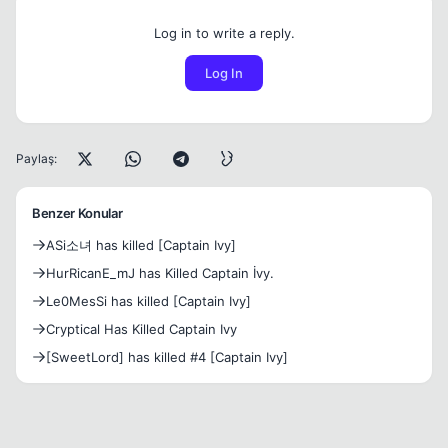
Log in to write a reply.
Log In
Paylaş:
Benzer Konular
ASi소녀 has killed [Captain Ivy]
HurRicanE_mJ has Killed Captain İvy.
Le0MesSi has killed [Captain Ivy]
Cryptical Has Killed Captain Ivy
[SweetLord] has killed #4 [Captain Ivy]