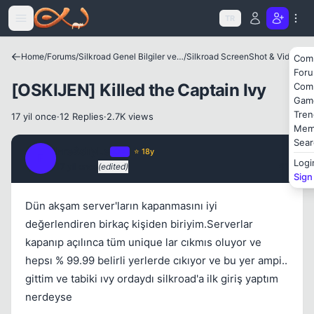
Icerige atla
TR
Home
/
Forums
/
Silkroad Genel Bilgiler ve Update Bilgileri
/
Silkroad ScreenShot & Video
Com
For
[OSKIJEN] Killed the Captain Ivy
Com
Gam
Kapat
Tren
17 yil once
·
12 Replies
·
2.7K views
Mem
Sear
Fre3sTyLe
OP
⭐ 18y
F
Logi
17 yil once
(edited)
#1
Sign
Dün akşam server'ların kapanmasını iyi
değerlendiren birkaç kişiden biriyim.Serverlar
Kapat
kapanıp açılınca tüm unique lar cıkmıs oluyor ve
hepsı % 99.99 belirli yerlerde cıkıyor ve bu yer ampi..
gittim ve tabiki ıvy ordaydı silkroad'a ilk giriş yaptım
nerdeyse