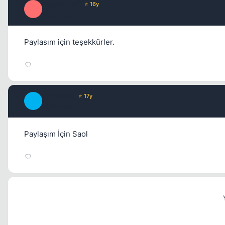
OnLyWizarD
⭐ 16y
O
16 yil once
Paylasım için teşekkürler.
Von Dutch
⭐ 17y
V
16 yil once
Paylaşım İçin Saol