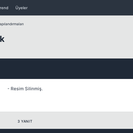
rend
Üyeler
apılandırmaları
Kapat
k
- Resim Silinmiş.
Kapat
3 YANIT