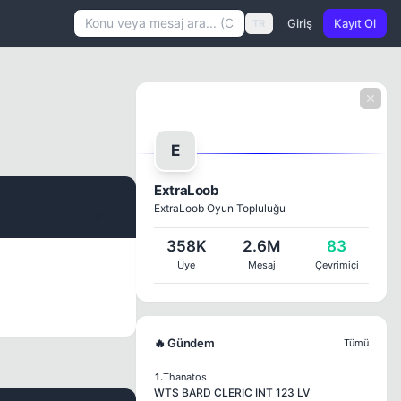
Giriş
Kayıt Ol
TR
E
ExtraLoob
ExtraLoob Oyun Topluluğu
#1
358K
2.6M
83
Üye
Mesaj
Çevrimiçi
🔥 Gündem
Tümü
1.
Thanatos
WTS BARD CLERIC INT 123 LV