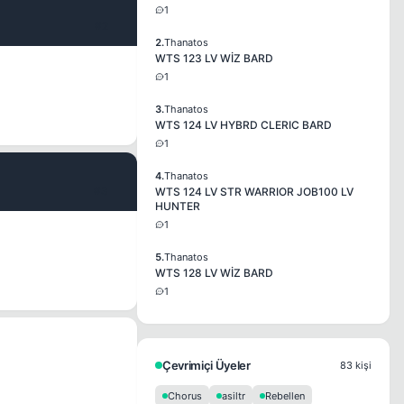
1
#2
2.
Thanatos
WTS 123 LV WİZ BARD
1
3.
Thanatos
WTS 124 LV HYBRD CLERIC BARD
1
4.
Thanatos
#3
WTS 124 LV STR WARRIOR JOB100 LV
HUNTER
1
5.
Thanatos
WTS 128 LV WİZ BARD
1
Çevrimiçi Üyeler
83 kişi
Chorus
asiltr
Rebellen