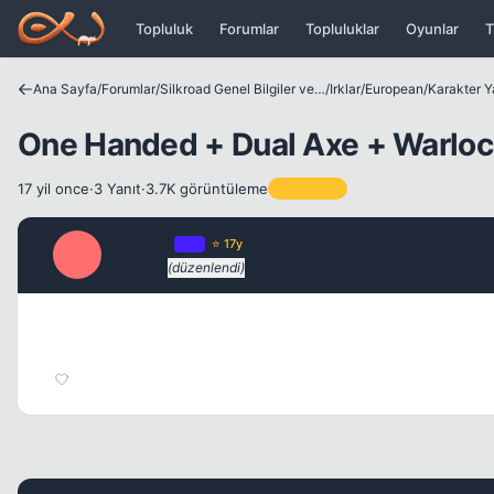
Icerige atla
Topluluk
Forumlar
Topluluklar
Oyunlar
T
Ana Sayfa
/
Forumlar
/
Silkroad Genel Bilgiler ve Update Bilgileri
/
Irklar
/
European
/
Karakter Y
One Handed + Dual Axe + Warloc
17 yil once
·
3 Yanıt
·
3.7K görüntüleme
Sabitlenen
Hyperion
OP
⭐ 17y
H
17 yil once
(düzenlendi)