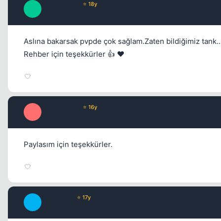
meLankoLiq
⭐ 18y
M
16 yil once
Aslına bakarsak pvpde çok sağlam.Zaten bildiğimiz tank.
Rehber için teşekkürler 👍 ❤️
OnLyWizarD
⭐ 16y
O
16 yil once
Paylasım için teşekkürler.
Von Dutch
⭐ 17y
V
16 yil once