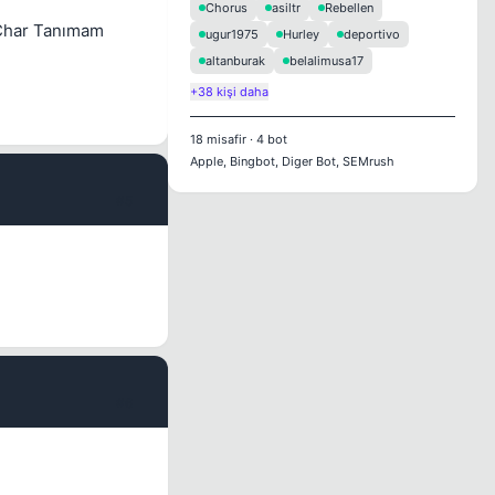
Chorus
asiltr
Rebellen
 Char Tanımam
ugur1975
Hurley
deportivo
altanburak
belalimusa17
+38 kişi daha
18
misafir
·
4
bot
Apple, Bingbot, Diger Bot, SEMrush
#5
#6