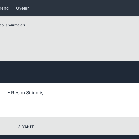
rend
Üyeler
apılandırmaları
Kapat
Kapat
- Resim Silinmiş.
8 YANIT