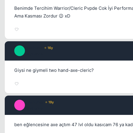
Benimde Tercihim Warrior/Cleric Pvpde Cok İyi Perfor
Ama Kasması Zordur 😉 xD
o0SiRiSs
⭐ 16y
O
16 yil once
Giysi ne giymeli two hand-axe-cleric?
memolixx
⭐ 19y
M
16 yil once
ben eğlencesine axe açtım 47 lvl oldu kasıcam 76 ya ka