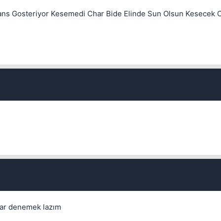
mans Gosteriyor Kesemedi Char Bide Elinde Sun Olsun Kesecek
💎
Mevcut reputation puanın
-
Bounty miktarı
dar denemek lazım