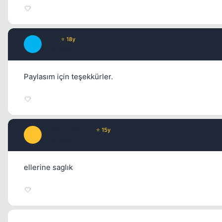
Pride
⭐ 18y
P
16 yil once
Paylasım için teşekkürler.
positive-thinker
⭐ 15y
P
14 yil once
ellerine saglık