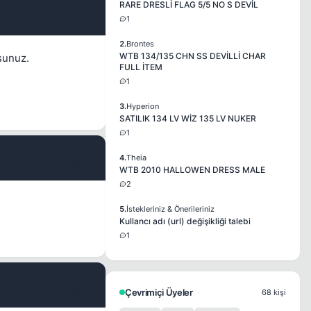
RARE DRESLİ FLAG 5/5 NO S DEVİL
1
#2
2.
Brontes
WTB 134/135 CHN SS DEVİLLİ CHAR
sunuz.
FULL İTEM
1
3.
Hyperion
SATILIK 134 LV WİZ 135 LV NUKER
1
4.
Theia
#3
WTB 2010 HALLOWEN DRESS MALE
2
5.
İstekleriniz & Önerileriniz
Kullancı adı (url) değişikliği talebi
1
#4
Çevrimiçi Üyeler
68 kişi