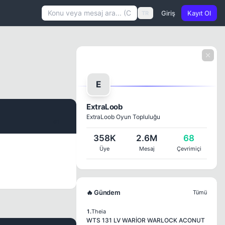
Giriş
Kayıt Ol
TR
E
ExtraLoob
ExtraLoob Oyun Topluluğu
#1
358K
2.6M
68
Üye
Mesaj
Çevrimiçi
🔥 Gündem
Tümü
1.
Theia
WTS 131 LV WARİOR WARLOCK ACONUT