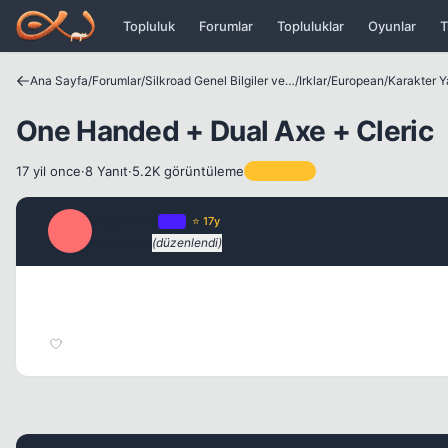
Icerige atla
Topluluk
Forumlar
Topluluklar
Oyunlar
T
Ana Sayfa
/
Forumlar
/
Silkroad Genel Bilgiler ve Update Bilgileri
/
Irklar
/
European
/
Karakter Y
One Handed + Dual Axe + Cleric
17 yil once
·
8 Yanıt
·
5.2K görüntüleme
Sabitlenen
Hyperion
OP
⭐ 17y
H
17 yil once
(düzenlendi)