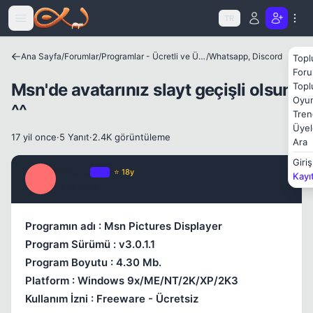
Icerige atla
TR
Kapat
Ana Sayfa
/
Forumlar
/
Programlar - Ücretli ve Ücretsiz Yazılımlar
/
Whatsapp, Discord
Topl
Foru
Msn'de avatarınız slayt geçişli olsun
Topl
Oyun
^^
Tren
Üyel
17 yil once
·
5 Yanıt
·
2.4K görüntüleme
Ara
Giriş
Milano
OP
⭐ 18y
Kayı
M
17 yil once
#1
Kapat
Programın adı : Msn Pictures Displayer
Program Sürümü : v3.0.1.1
Program Boyutu : 4.30 Mb.
Platform : Windows 9x/ME/NT/2K/XP/2K3
Kullanım İzni : Freeware - Ücretsiz