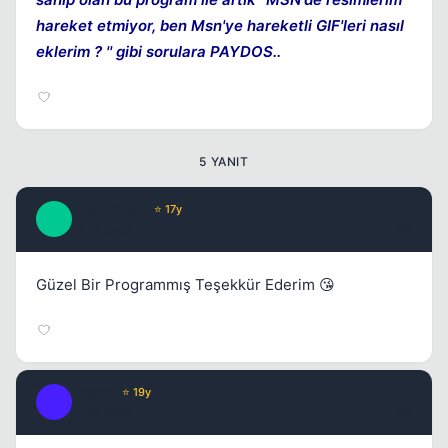
hareket etmiyor, ben Msn'ye hareketli GIF'leri nasıl
eklerim ? '' gibi sorulara PAYDOS..
5 YANIT
AliceCullen
⭐ 17y
A
16 yil once
#2
Güzel Bir Programmış Teşekkür Ederim 😘
angela
⭐ 19y
A
16 yil once
#3