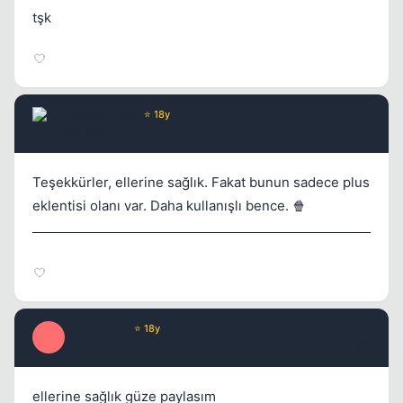
tşk
NoMoreLove
⭐ 18y
16 yil once
#4
Teşekkürler, ellerine sağlık. Fakat bunun sadece plus
eklentisi olanı var. Daha kullanışlı bence. 🍿
BaSoryong
⭐ 18y
B
16 yil once
#5
ellerine sağlık güze paylasım