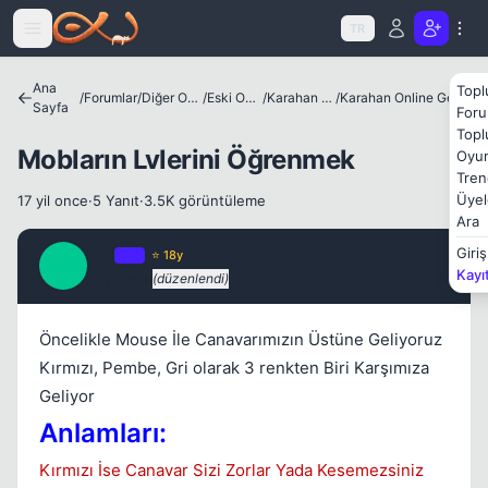
Icerige atla
TR
Ana
Topl
/
Forumlar
/
Diğer Oyunlar
/
Eski Oyunlar
/
Karahan Online
/
Karahan Online Genel Bilgiler
Sayfa
Foru
Topl
Mobların Lvlerini Öğrenmek
Oyun
Kapat
Tren
Üyel
17 yil once
·
5 Yanıt
·
3.5K görüntüleme
Ara
Pro
Giriş
OP
⭐ 18y
P
Kayı
17 yil once
(düzenlendi)
#1
Öncelikle Mouse İle Canavarımızın Üstüne Geliyoruz
Kırmızı, Pembe, Gri olarak 3 renkten Biri Karşımıza
Kapat
Geliyor
Anlamları:
Kırmızı İse Canavar Sizi Zorlar Yada Kesemezsiniz