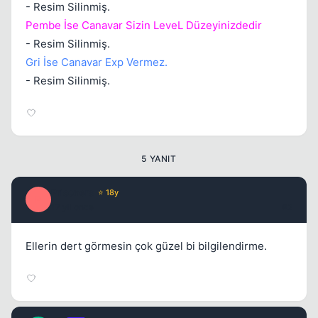
- Resim Silinmiş.
Pembe İse Canavar Sizin LeveL Düzeyinizdedir
- Resim Silinmiş.
Gri İse Canavar Exp Vermez.
- Resim Silinmiş.
5 YANIT
Prisoners
⭐ 18y
P
17 yil once
#2
Ellerin dert görmesin çok güzel bi bilgilendirme.