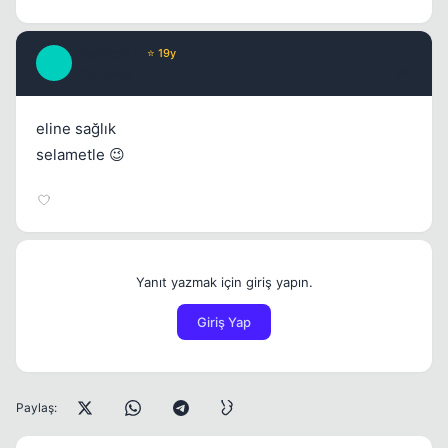
TheProzac
⭐ 19y
T
16 yil once
#5
eline sağlık
selametle 😉
Yanıt yazmak için giriş yapın.
Giriş Yap
Paylaş: