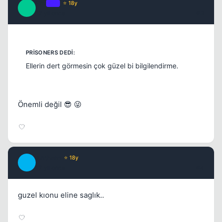
Pro
OP
⭐ 18y
P
17 yil once
#3
Ellerin dert görmesin çok güzel bi bilgilendirme.
Önemli değil 😎 😜
Anthem
⭐ 18y
A
17 yil once
#4
guzel kıonu eline saglık..