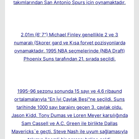
takımlarından San Antonio Spurs için oynamaktadır.
2,01m (6' 7") Michael Finley genellikle 2 ve 3
numaralı (Skorer gard ve Kısa forvet pozisyonlarda
oynamaktadır. 1995 NBA seçmelerinde (NBA Draft)
Phoenix Suns tarafından 21. sırada seçildi.
1995-96 sezonu sonunda 15 sayı ve 4.6 ribaund
ortalamalarıyla "En İyi Çaylak Beşi"ne seçildi. Suns
tarihinde 1000 sayı barajını geçen 3. çaylak oldu.
Jason Kidd, Tony Dumas ve Loren Meyer karşılığında
Sam Cassell ve A.C. Green ile birlikte Dallas
Mavericks`e geçti. Steve Nash ile uyum sağlamasıyla