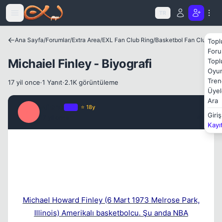
Icerige atla
TR
Ana Sayfa
/
Forumlar
/
Extra Area
/
EXL Fan Club Ring
/
Basketbol Fan Club
Topl
Foru
Michaiel Finley - Biyografi
Topl
Oyun
Tren
17 yil once
·
1 Yanıt
·
2.1K görüntüleme
Üyel
Ara
Milano
OP
⭐ 18y
M
Giriş
17 yil once
#1
Kayı
Kapat
Michael Howard Finley (6 Mart 1973 Melrose Park,
Illinois) Amerikalı basketbolcu. Şu anda NBA