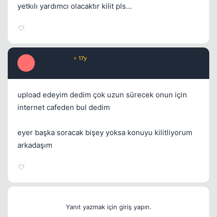
yetkılı yardımcı olacaktır kilit pls...
silkroadlife
⭐ 17y
S
17 yil once
#4
upload edeyim dedim çok uzun sürecek onun için
internet cafeden bul dedim
eyer başka soracak bişey yoksa konuyu kilitliyorum
arkadaşım
Yanıt yazmak için giriş yapın.