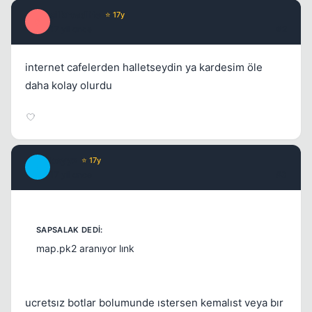
silkroadlife
⭐ 17y
S
17 yil once
#2
internet cafelerden halletseydin ya kardesim öle
daha kolay olurdu
beyyz
⭐ 17y
B
17 yil once
#3
map.pk2 aranıyor lınk
ucretsız botlar bolumunde ıstersen kemalıst veya bır