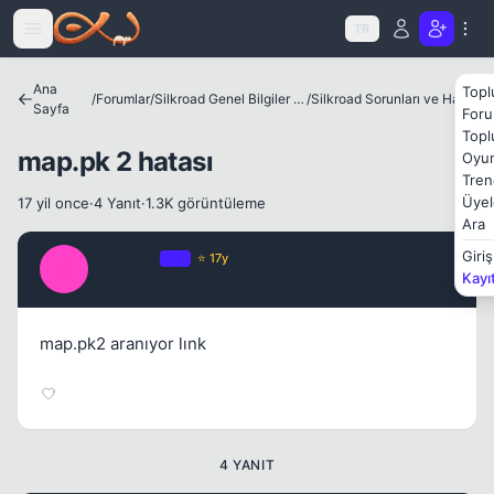
Icerige atla
TR
Ana
Topl
/
Forumlar
/
Silkroad Genel Bilgiler ve Update Bilgileri
/
Silkroad Sorunları ve Hataları
Sayfa
Foru
Topl
map.pk 2 hatası
Oyun
Tren
Üyel
17 yil once
·
4 Yanıt
·
1.3K görüntüleme
Ara
sapsalak
Giriş
OP
⭐ 17y
S
Kapat
Kayı
17 yil once
#1
map.pk2 aranıyor lınk
4 YANIT