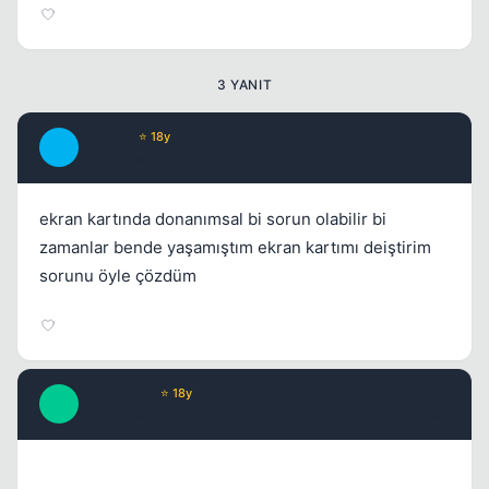
3 YANIT
2hoT4U
⭐ 18y
2
17 yil once
#2
ekran kartında donanımsal bi sorun olabilir bi
zamanlar bende yaşamıştım ekran kartımı deiştirim
sorunu öyle çözdüm
Fahmlugat
⭐ 18y
F
17 yil once
#3