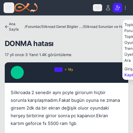
Icerige atla
TR
Ana
Topl
/
Forumlar
/
Silkroad Genel Bilgiler ve Update Bilgileri
/
Silkroad Sorunları ve Hataları
Sayfa
Foru
Topl
DONMA hatası
Oyun
Tren
Kapat
Üyel
17 yil once
·
3 Yanıt
·
1.4K görüntüleme
Ara
NeverTooLate
Giriş
OP
⭐ 18y
N
Kayı
17 yil once
#1
Silkroada 2 senedir aynı pcyle giriorum hiçbir
sorunla karşılaşmadım.Fakat bugün oyuna ne zmana
girsem 2dk da bir ekran değişik oluor oyundaki
herşey birbirine girior sonra pc kapanıor.Ekran
kartım geforce fx 5500 ram 1gb